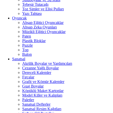
Tebeşir Tutacağı
Toz Simler ve Elişi Pulları
Yazı Tahtası
Oyuncak
Ahşap Eğitici Oyuncaklar
Ahşap Zeka Oyunları
Müzikli Eğitici Oyuncaklar
Paten
Plastik Bloklar
Puzzle
Top
Balon
Sanatsal
Akrilik Boyalar ve Yardımcıları
Cezanne Yağlı Boyalar
Dereceli Kalemler
Fırçalar
Grafit ve Kömür Kalemler
Guaj Boyalar
Köpüklü Maket Kartonlar
Model Killer ve Kalıpları
Paletler
Sanatsal Defterler
Sanatsal Resim Kağıtları