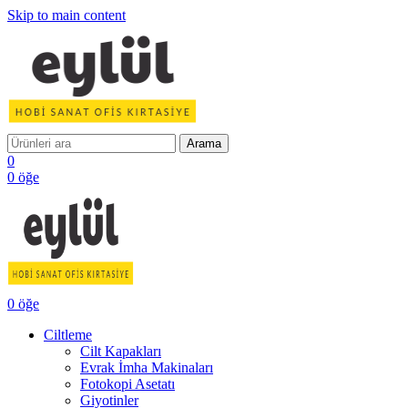
Skip to main content
Arama
0
0
öğe
0
öğe
Ciltleme
Cilt Kapakları
Evrak İmha Makinaları
Fotokopi Asetatı
Giyotinler