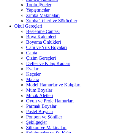
Toplu İğneler
Yapıştırıcılar
Zımba Makinaları
Zımba Telleri ve Sökücüler
Okul Gereçleri
Beslenme Çantası
Boya Kalemleri
Boyama Önlükleri
Cam ve Yüz Boyaları
Çanta
Çizim Gereçleri
Defter ve Kitap Kapları
Evalar
Keçeler
Matara
Model Hamurlar ve Kalıpları
Mum Boyalar
Müzik Aletleri
Oyun ve Proje Hamurları
Parmak Boyalar
Pastel Boyalar
Ponpon ve Şöniller
Şekilgeçler
Silikon ve Makinaları
Suluboyalar ve Su Kabı