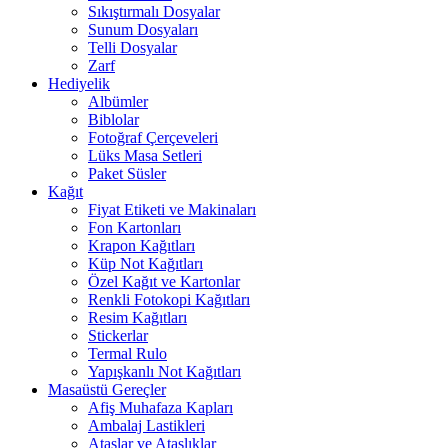
Sıkıştırmalı Dosyalar
Sunum Dosyaları
Telli Dosyalar
Zarf
Hediyelik
Albümler
Biblolar
Fotoğraf Çerçeveleri
Lüks Masa Setleri
Paket Süsler
Kağıt
Fiyat Etiketi ve Makinaları
Fon Kartonları
Krapon Kağıtları
Küp Not Kağıtları
Özel Kağıt ve Kartonlar
Renkli Fotokopi Kağıtları
Resim Kağıtları
Stickerlar
Termal Rulo
Yapışkanlı Not Kağıtları
Masaüstü Gereçler
Afiş Muhafaza Kapları
Ambalaj Lastikleri
Ataşlar ve Ataşlıklar