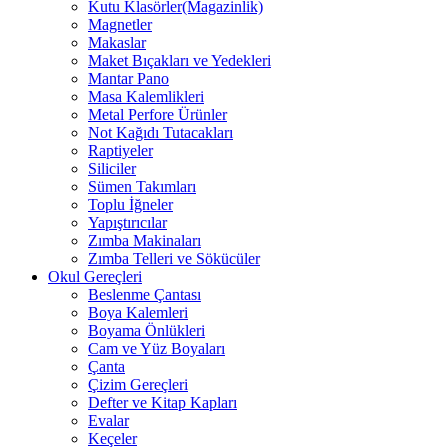
Kutu Klasörler(Magazinlik)
Magnetler
Makaslar
Maket Bıçakları ve Yedekleri
Mantar Pano
Masa Kalemlikleri
Metal Perfore Ürünler
Not Kağıdı Tutacakları
Raptiyeler
Siliciler
Sümen Takımları
Toplu İğneler
Yapıştırıcılar
Zımba Makinaları
Zımba Telleri ve Sökücüler
Okul Gereçleri
Beslenme Çantası
Boya Kalemleri
Boyama Önlükleri
Cam ve Yüz Boyaları
Çanta
Çizim Gereçleri
Defter ve Kitap Kapları
Evalar
Keçeler