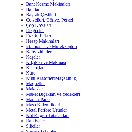
Bant Kesme Makinaları
Bantlar
Bayrak Çeşitleri
Cetvelleri, Gönye, Pergel
Çöp Kovaları
Delgeçler
Evrak Rafları
Hesap Makinaları
Istampalar ve Mürekkepleri
Kartvizitlikler
Kaşeler
Kılçıklar ve Makinası
Kıskaçlar
Küre
Kutu Klasörler(Magazinlik)
Magnetler
Makaslar
Maket Bıçakları ve Yedekleri
Mantar Pano
Masa Kalemlikleri
Metal Perfore Ürünler
Not Kağıdı Tutacakları
Raptiyeler
Siliciler
Sümen Takımları