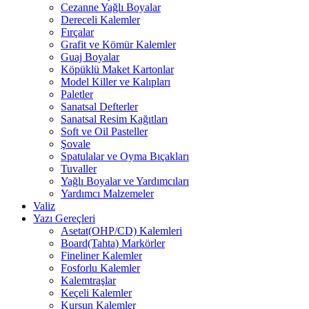
Cezanne Yağlı Boyalar
Dereceli Kalemler
Fırçalar
Grafit ve Kömür Kalemler
Guaj Boyalar
Köpüklü Maket Kartonlar
Model Killer ve Kalıpları
Paletler
Sanatsal Defterler
Sanatsal Resim Kağıtları
Soft ve Oil Pasteller
Şovale
Spatulalar ve Oyma Bıçakları
Tuvaller
Yağlı Boyalar ve Yardımcıları
Yardımcı Malzemeler
Valiz
Yazı Gereçleri
Asetat(OHP/CD) Kalemleri
Board(Tahta) Markörler
Fineliner Kalemler
Fosforlu Kalemler
Kalemtraşlar
Keçeli Kalemler
Kurşun Kalemler