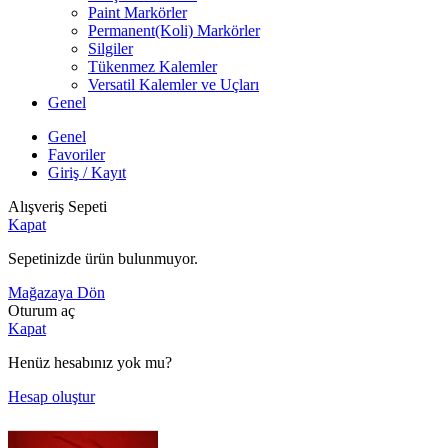
Paint Markörler
Permanent(Koli) Markörler
Silgiler
Tükenmez Kalemler
Versatil Kalemler ve Uçları
Genel
Genel
Favoriler
Giriş / Kayıt
Alışveriş Sepeti
Kapat
Sepetinizde ürün bulunmuyor.
Mağazaya Dön
Oturum aç
Kapat
Henüz hesabınız yok mu?
Hesap oluştur