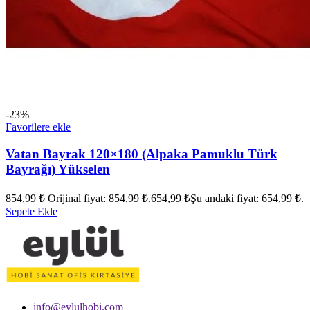
-23%
Favorilere ekle
Vatan Bayrak 120×180 (Alpaka Pamuklu Türk
Bayrağı) Yükselen
854,99
₺
Orijinal fiyat: 854,99 ₺.
654,99
₺
Şu andaki fiyat: 654,99 ₺.
Sepete Ekle
info@eylulhobi.com