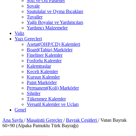
Soft ve Oil Pasteller
Şovale
Spatulalar ve Oyma Bıçakları
Tuvaller
Yağlı Boyalar ve Yardımcıları
Yardımcı Malzemeler
Valiz
Yazı Gereçleri
Asetat(OHP/CD) Kalemleri
Board(Tahta) Markörler
Fineliner Kalemler
Fosforlu Kalemler
Kalemtraşlar
Keçeli Kalemler
Kurşun Kalemler
Paint Markörler
Permanent(Koli) Markörler
Silgiler
Tükenmez Kalemler
Versatil Kalemler ve Uçları
Genel
Ana Sayfa
/
Masaüstü Gereçler
/
Bayrak Çeşitleri
/
Vatan Bayrak
60×90 (Alpaka Pamuklu Türk Bayrağı)