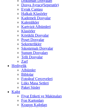
Döküman Dosyaları
Dosya Ayracı(Seperatör)
Evrak Çantası
Halkalı Klasörler
Kademeli Dosyalar
Kalemlikler
Kartvizit Albümleri
Klasörler
Körüklü Dosyalar
Poşet Dosyalar
Sekreterlikler
Sıkıştırmalı Dosyalar
Sunum Dosyaları
Telli Dosyalar
Zarf
Hediyelik
Albümler
Biblolar
Fotoğraf Çerçeveleri
Lüks Masa Setleri
Paket Süsler
Kağıt
Fiyat Etiketi ve Makinaları
Fon Kartonları
Krapon Kağıtları