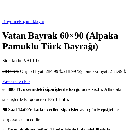
Büyütmek için tıklayın
Vatan Bayrak 60×90 (Alpaka
Pamuklu Türk Bayrağı)
Stok kodu:
VAT105
284,99
₺
Orijinal fiyat: 284,99 ₺.
218,99
₺
Şu andaki fiyat: 218,99 ₺.
Favorilere ekle
✅
800 TL üzerindeki siparişlerde kargo ücretsizdir.
Altındaki
siparişlerde kargo ücreti
105 TL’dir.
🚚
Saat 14:00’e kadar verilen siparişler
aynı gün
Hepsijet
ile
kargoya teslim edilir.
↩️
Satın aldığınız ürünü 14 gün içinde iade edebilirsiniz.