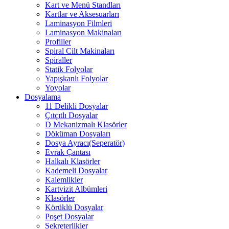
Kart ve Menü Standları
Kartlar ve Aksesuarları
Laminasyon Filmleri
Laminasyon Makinaları
Profiller
Spiral Cilt Makinaları
Spiraller
Statik Folyolar
Yapışkanlı Folyolar
Yoyolar
Dosyalama
11 Delikli Dosyalar
Çıtçıtlı Dosyalar
D Mekanizmalı Klasörler
Döküman Dosyaları
Dosya Ayracı(Seperatör)
Evrak Çantası
Halkalı Klasörler
Kademeli Dosyalar
Kalemlikler
Kartvizit Albümleri
Klasörler
Körüklü Dosyalar
Poşet Dosyalar
Sekreterlikler