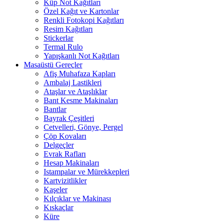
Küp Not Kağıtları
Özel Kağıt ve Kartonlar
Renkli Fotokopi Kağıtları
Resim Kağıtları
Stickerlar
Termal Rulo
Yapışkanlı Not Kağıtları
Masaüstü Gereçler
Afiş Muhafaza Kapları
Ambalaj Lastikleri
Ataşlar ve Ataşlıklar
Bant Kesme Makinaları
Bantlar
Bayrak Çeşitleri
Cetvelleri, Gönye, Pergel
Çöp Kovaları
Delgeçler
Evrak Rafları
Hesap Makinaları
Istampalar ve Mürekkepleri
Kartvizitlikler
Kaşeler
Kılçıklar ve Makinası
Kıskaçlar
Küre