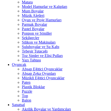
Matara
Model Hamurlar ve Kalıpları
Mum Boyalar
Müzik Aletleri
Oyun ve Proje Hamurları
Parmak Boyalar
Pastel Boyalar
Ponpon ve Şöniller
Şekilgeçler
Silikon ve Makinaları
Suluboyalar ve Su Kabı
Tebeşir Tutacağı
Toz Simler ve Elişi Pulları
Yazı Tahtası
Oyuncak
Ahşap Eğitici Oyuncaklar
Ahşap Zeka Oyunları
Müzikli Eğitici Oyuncaklar
Paten
Plastik Bloklar
Puzzle
Top
Balon
Sanatsal
Akrilik Boyalar ve Yardımcıları