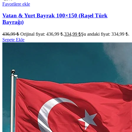
Favorilere ekle
Vatan & Yurt Bayrak 100×150 (Raşel Türk
Bayrağı)
436,99
₺
Orijinal fiyat: 436,99 ₺.
334,99
₺
Şu andaki fiyat: 334,99 ₺.
Sepete Ekle