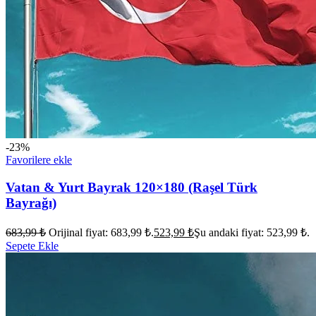
-23%
Favorilere ekle
Vatan & Yurt Bayrak 120×180 (Raşel Türk
Bayrağı)
683,99
₺
Orijinal fiyat: 683,99 ₺.
523,99
₺
Şu andaki fiyat: 523,99 ₺.
Sepete Ekle