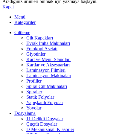
Aradığınız ürünleri bulmak için yazmaya başlayın.
Kapat
Menü
Kategoriler
Ciltleme
Cilt Kapakları
Evrak İmha Makinaları
Fotokopi Asetatı
Giyotinler
Kart ve Menü Standları
Kartlar ve Aksesuarları
Laminasyon Filmleri
Laminasyon Makinaları
Profiller
Spiral Cilt Makinaları
Spiraller
Statik Folyolar
Yapışkanlı Folyolar
Yoyolar
Dosyalama
11 Delikli Dosyalar
Çıtçıtlı Dosyalar
D Mekanizmalı Klasörler