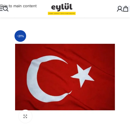
Skip to main content
Ana Sayfa
/
Masaüstü Gereçler
/
Bayrak Çeşitleri
-21%
Büyütmek için tıklayın