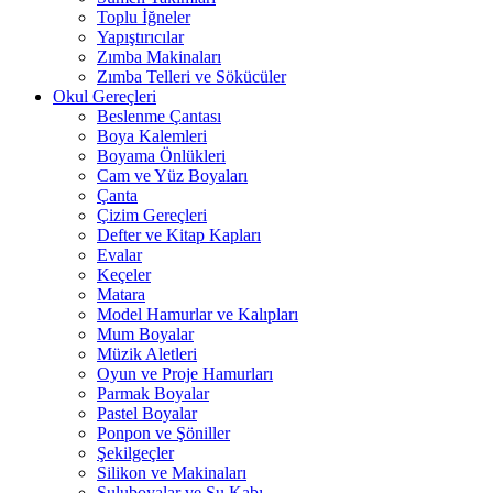
Toplu İğneler
Yapıştırıcılar
Zımba Makinaları
Zımba Telleri ve Sökücüler
Okul Gereçleri
Beslenme Çantası
Boya Kalemleri
Boyama Önlükleri
Cam ve Yüz Boyaları
Çanta
Çizim Gereçleri
Defter ve Kitap Kapları
Evalar
Keçeler
Matara
Model Hamurlar ve Kalıpları
Mum Boyalar
Müzik Aletleri
Oyun ve Proje Hamurları
Parmak Boyalar
Pastel Boyalar
Ponpon ve Şöniller
Şekilgeçler
Silikon ve Makinaları
Suluboyalar ve Su Kabı