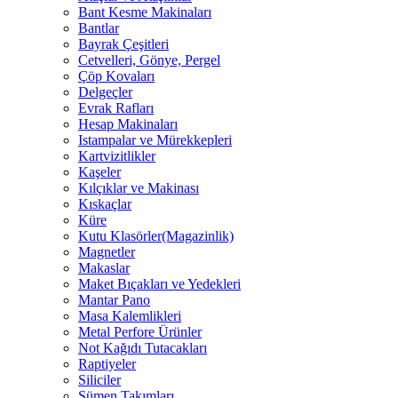
Bant Kesme Makinaları
Bantlar
Bayrak Çeşitleri
Cetvelleri, Gönye, Pergel
Çöp Kovaları
Delgeçler
Evrak Rafları
Hesap Makinaları
Istampalar ve Mürekkepleri
Kartvizitlikler
Kaşeler
Kılçıklar ve Makinası
Kıskaçlar
Küre
Kutu Klasörler(Magazinlik)
Magnetler
Makaslar
Maket Bıçakları ve Yedekleri
Mantar Pano
Masa Kalemlikleri
Metal Perfore Ürünler
Not Kağıdı Tutacakları
Raptiyeler
Siliciler
Sümen Takımları