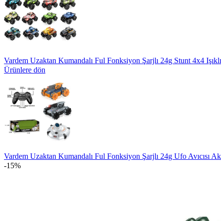
Vardem Uzaktan Kumandalı Ful Fonksiyon Şarjlı 24g Stunt 4x4 Işıkl
Ürünlere dön
Vardem Uzaktan Kumandalı Ful Fonksiyon Şarjlı 24g Ufo Avıcısı A
-15%