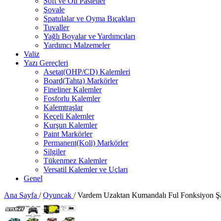
Soft ve Oil Pasteller
Şovale
Spatulalar ve Oyma Bıçakları
Tuvaller
Yağlı Boyalar ve Yardımcıları
Yardımcı Malzemeler
Valiz
Yazı Gereçleri
Asetat(OHP/CD) Kalemleri
Board(Tahta) Markörler
Fineliner Kalemler
Fosforlu Kalemler
Kalemtraşlar
Keçeli Kalemler
Kurşun Kalemler
Paint Markörler
Permanent(Koli) Markörler
Silgiler
Tükenmez Kalemler
Versatil Kalemler ve Uçları
Genel
Ana Sayfa
/
Oyuncak
/
Vardem Uzaktan Kumandalı Ful Fonksiyon Şa