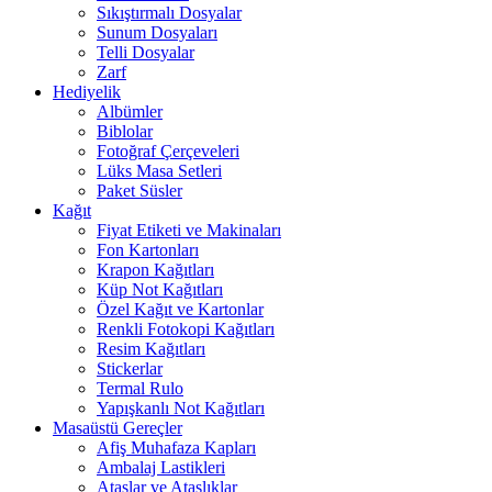
Sıkıştırmalı Dosyalar
Sunum Dosyaları
Telli Dosyalar
Zarf
Hediyelik
Albümler
Biblolar
Fotoğraf Çerçeveleri
Lüks Masa Setleri
Paket Süsler
Kağıt
Fiyat Etiketi ve Makinaları
Fon Kartonları
Krapon Kağıtları
Küp Not Kağıtları
Özel Kağıt ve Kartonlar
Renkli Fotokopi Kağıtları
Resim Kağıtları
Stickerlar
Termal Rulo
Yapışkanlı Not Kağıtları
Masaüstü Gereçler
Afiş Muhafaza Kapları
Ambalaj Lastikleri
Ataşlar ve Ataşlıklar