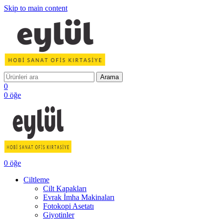
Skip to main content
Arama
0
0
öğe
0
öğe
Ciltleme
Cilt Kapakları
Evrak İmha Makinaları
Fotokopi Asetatı
Giyotinler