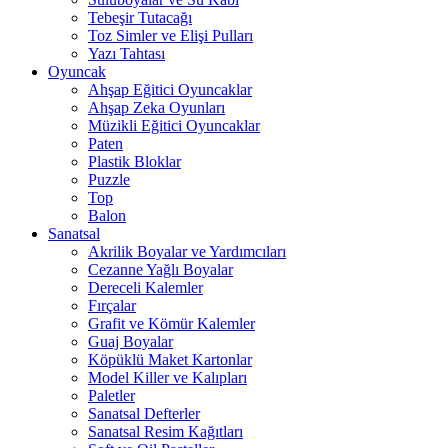
Tebeşir Tutacağı
Toz Simler ve Elişi Pulları
Yazı Tahtası
Oyuncak
Ahşap Eğitici Oyuncaklar
Ahşap Zeka Oyunları
Müzikli Eğitici Oyuncaklar
Paten
Plastik Bloklar
Puzzle
Top
Balon
Sanatsal
Akrilik Boyalar ve Yardımcıları
Cezanne Yağlı Boyalar
Dereceli Kalemler
Fırçalar
Grafit ve Kömür Kalemler
Guaj Boyalar
Köpüklü Maket Kartonlar
Model Killer ve Kalıpları
Paletler
Sanatsal Defterler
Sanatsal Resim Kağıtları