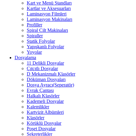
Kart ve Menü Standları
Kartlar ve Aksesuarları
Laminasyon Filmleri
Laminasyon Makinaları
Profiller
Spiral Cilt Makinaları
Spiraller
Statik Folyolar
Yapışkanlı Folyolar
Yoyolar
Dosyalama
11 Delikli Dosyalar
Çıtçıtlı Dosyalar
D Mekanizmalı Klasörler
Döküman Dosyaları
Dosya Ayracı(Seperatör)
Evrak Çantası
Halkalı Klasörler
Kademeli Dosyalar
Kalemlikler
Kartvizit Albümleri
Klasörler
Körüklü Dosyalar
Poşet Dosyalar
Sekreterlikler