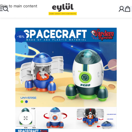
Skip to main content
Ana Sayfa
/
Oyuncak
-15%
Büyütmek için tıklayın