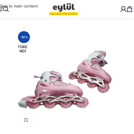
Skip to main content
Ana Sayfa
/
Oyuncak
/
Paten
-10%
TÜKE
NDI
Büyütmek için tıklayın