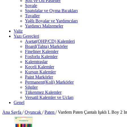
Soft ve Oil Pasteller
Şovale
Spatulalar ve Oyma Bıçakları
Tuvaller
Yağlı Boyalar ve Yardımcıları
Yardımcı Malzemeler
Valiz
Yazı Gereçleri
Asetat(OHP/CD) Kalemleri
Board(Tahta) Markörler
Fineliner Kalemler
Fosforlu Kalemler
Kalemtraşlar
Keçeli Kalemler
Kurşun Kalemler
Paint Markörler
Permanent(Koli) Markörler
Silgiler
Tükenmez Kalemler
Versatil Kalemler ve Uçları
Genel
Ana Sayfa
/
Oyuncak
/
Paten
/
Vardem Paten Çantalı Işıklı L Boy 2 In