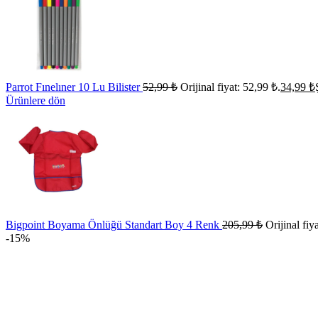
Parrot Fınelıner 10 Lu Bilister
52,99
₺
Orijinal fiyat: 52,99 ₺.
34,99
₺
Ürünlere dön
Bigpoint Boyama Önlüğü Standart Boy 4 Renk
205,99
₺
Orijinal fiy
-15%