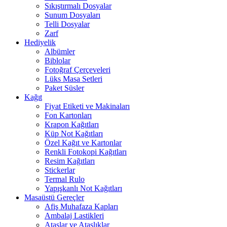
Sıkıştırmalı Dosyalar
Sunum Dosyaları
Telli Dosyalar
Zarf
Hediyelik
Albümler
Biblolar
Fotoğraf Çerçeveleri
Lüks Masa Setleri
Paket Süsler
Kağıt
Fiyat Etiketi ve Makinaları
Fon Kartonları
Krapon Kağıtları
Küp Not Kağıtları
Özel Kağıt ve Kartonlar
Renkli Fotokopi Kağıtları
Resim Kağıtları
Stickerlar
Termal Rulo
Yapışkanlı Not Kağıtları
Masaüstü Gereçler
Afiş Muhafaza Kapları
Ambalaj Lastikleri
Ataşlar ve Ataşlıklar