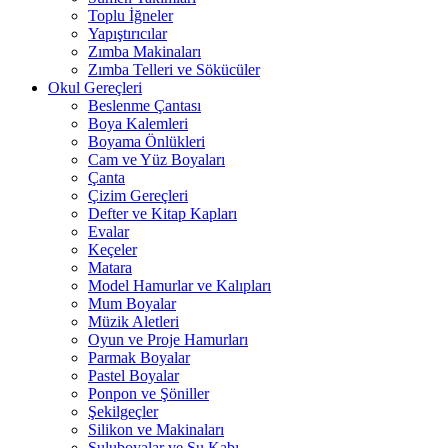
Toplu İğneler
Yapıştırıcılar
Zımba Makinaları
Zımba Telleri ve Sökücüler
Okul Gereçleri
Beslenme Çantası
Boya Kalemleri
Boyama Önlükleri
Cam ve Yüz Boyaları
Çanta
Çizim Gereçleri
Defter ve Kitap Kapları
Evalar
Keçeler
Matara
Model Hamurlar ve Kalıpları
Mum Boyalar
Müzik Aletleri
Oyun ve Proje Hamurları
Parmak Boyalar
Pastel Boyalar
Ponpon ve Şöniller
Şekilgeçler
Silikon ve Makinaları
Suluboyalar ve Su Kabı