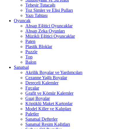
Tebeşir Tutacağı
Toz Simler ve Elişi Pulları
Yazı Tahtası
Oyuncak
Ahşap Eğitici Oyuncaklar
Ahşap Zeka Oyunları
Müzikli Eğitici Oyuncaklar
Paten
Plastik Bloklar
Puzzle
Top
Balon
Sanatsal
Akrilik Boyalar ve Yardımcıları
Cezanne Yağlı Boyalar
Dereceli Kalemler
Fırçalar
Grafit ve Kömür Kalemler
Guaj Boyalar
Köpüklü Maket Kartonlar
Model Killer ve Kalıpları
Paletler
Sanatsal Defterler
Sanatsal Resim Kağıtları