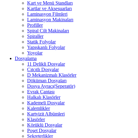
Kart ve Menü Standları
Kartlar ve Aksesuarları
Laminasyon Filmleri
Laminasyon Makinaları
Profiller
Spiral Cilt Makinaları
Spiraller
Statik Folyolar
Yapışkanlı Folyolar
Yoyolar
Dosyalama
11 Delikli Dosyalar
Çıtçıtlı Dosyalar
D Mekanizmalı Klasörler
Döküman Dosyaları
Dosya Ayracı(Seperatör)
Evrak Çantası
Halkalı Klasörler
Kademeli Dosyalar
Kalemlikler
Kartvizit Albümleri
Klasörler
Körüklü Dosyalar
Poşet Dosyalar
Sekreterlikler