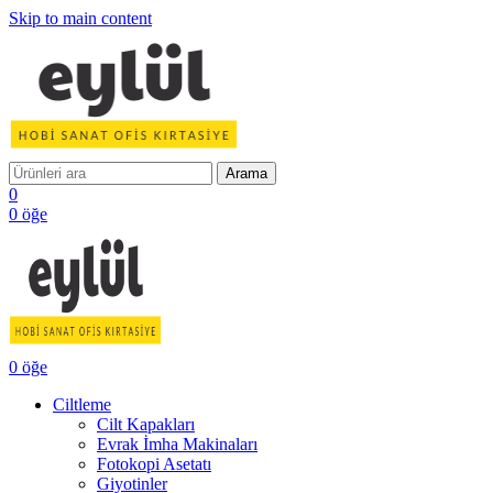
Skip to main content
Arama
0
0
öğe
0
öğe
Ciltleme
Cilt Kapakları
Evrak İmha Makinaları
Fotokopi Asetatı
Giyotinler