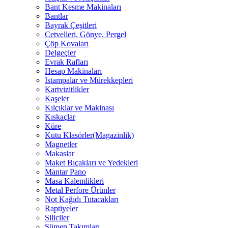
Bant Kesme Makinaları
Bantlar
Bayrak Çeşitleri
Cetvelleri, Gönye, Pergel
Çöp Kovaları
Delgeçler
Evrak Rafları
Hesap Makinaları
Istampalar ve Mürekkepleri
Kartvizitlikler
Kaşeler
Kılçıklar ve Makinası
Kıskaçlar
Küre
Kutu Klasörler(Magazinlik)
Magnetler
Makaslar
Maket Bıçakları ve Yedekleri
Mantar Pano
Masa Kalemlikleri
Metal Perfore Ürünler
Not Kağıdı Tutacakları
Raptiyeler
Siliciler
Sümen Takımları