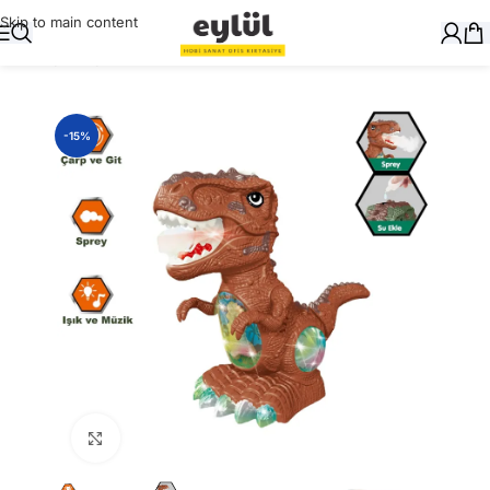
Skip to main content
Ana Sayfa
/
Oyuncak
-15%
Büyütmek için tıklayın