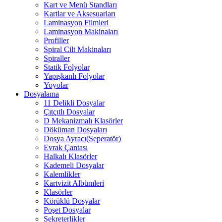
Kart ve Menü Standları
Kartlar ve Aksesuarları
Laminasyon Filmleri
Laminasyon Makinaları
Profiller
Spiral Cilt Makinaları
Spiraller
Statik Folyolar
Yapışkanlı Folyolar
Yoyolar
Dosyalama
11 Delikli Dosyalar
Çıtçıtlı Dosyalar
D Mekanizmalı Klasörler
Döküman Dosyaları
Dosya Ayracı(Seperatör)
Evrak Çantası
Halkalı Klasörler
Kademeli Dosyalar
Kalemlikler
Kartvizit Albümleri
Klasörler
Körüklü Dosyalar
Poşet Dosyalar
Sekreterlikler