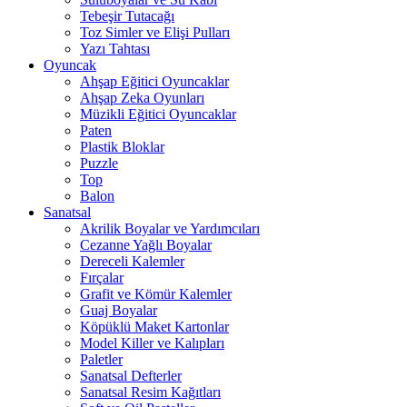
Tebeşir Tutacağı
Toz Simler ve Elişi Pulları
Yazı Tahtası
Oyuncak
Ahşap Eğitici Oyuncaklar
Ahşap Zeka Oyunları
Müzikli Eğitici Oyuncaklar
Paten
Plastik Bloklar
Puzzle
Top
Balon
Sanatsal
Akrilik Boyalar ve Yardımcıları
Cezanne Yağlı Boyalar
Dereceli Kalemler
Fırçalar
Grafit ve Kömür Kalemler
Guaj Boyalar
Köpüklü Maket Kartonlar
Model Killer ve Kalıpları
Paletler
Sanatsal Defterler
Sanatsal Resim Kağıtları