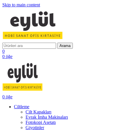
Skip to main content
Arama
0
0
öğe
0
öğe
Ciltleme
Cilt Kapakları
Evrak İmha Makinaları
Fotokopi Asetatı
Giyotinler