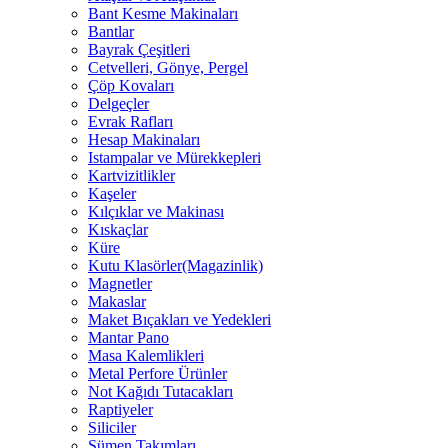
Bant Kesme Makinaları
Bantlar
Bayrak Çeşitleri
Cetvelleri, Gönye, Pergel
Çöp Kovaları
Delgeçler
Evrak Rafları
Hesap Makinaları
Istampalar ve Mürekkepleri
Kartvizitlikler
Kaşeler
Kılçıklar ve Makinası
Kıskaçlar
Küre
Kutu Klasörler(Magazinlik)
Magnetler
Makaslar
Maket Bıçakları ve Yedekleri
Mantar Pano
Masa Kalemlikleri
Metal Perfore Ürünler
Not Kağıdı Tutacakları
Raptiyeler
Siliciler
Sümen Takımları