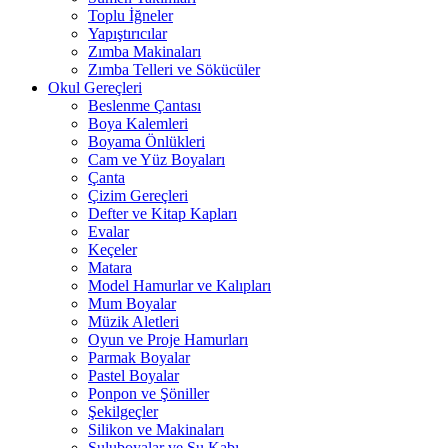
Toplu İğneler
Yapıştırıcılar
Zımba Makinaları
Zımba Telleri ve Sökücüler
Okul Gereçleri
Beslenme Çantası
Boya Kalemleri
Boyama Önlükleri
Cam ve Yüz Boyaları
Çanta
Çizim Gereçleri
Defter ve Kitap Kapları
Evalar
Keçeler
Matara
Model Hamurlar ve Kalıpları
Mum Boyalar
Müzik Aletleri
Oyun ve Proje Hamurları
Parmak Boyalar
Pastel Boyalar
Ponpon ve Şöniller
Şekilgeçler
Silikon ve Makinaları
Suluboyalar ve Su Kabı