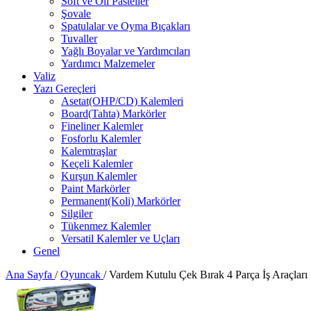
Soft ve Oil Pasteller
Şovale
Spatulalar ve Oyma Bıçakları
Tuvaller
Yağlı Boyalar ve Yardımcıları
Yardımcı Malzemeler
Valiz
Yazı Gereçleri
Asetat(OHP/CD) Kalemleri
Board(Tahta) Markörler
Fineliner Kalemler
Fosforlu Kalemler
Kalemtraşlar
Keçeli Kalemler
Kurşun Kalemler
Paint Markörler
Permanent(Koli) Markörler
Silgiler
Tükenmez Kalemler
Versatil Kalemler ve Uçları
Genel
Ana Sayfa
/
Oyuncak
/
Vardem Kutulu Çek Bırak 4 Parça İş Araçları