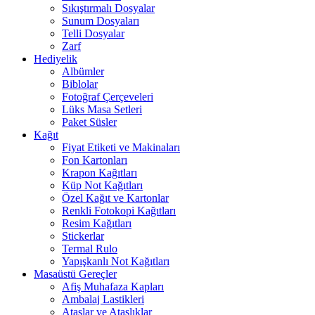
Sıkıştırmalı Dosyalar
Sunum Dosyaları
Telli Dosyalar
Zarf
Hediyelik
Albümler
Biblolar
Fotoğraf Çerçeveleri
Lüks Masa Setleri
Paket Süsler
Kağıt
Fiyat Etiketi ve Makinaları
Fon Kartonları
Krapon Kağıtları
Küp Not Kağıtları
Özel Kağıt ve Kartonlar
Renkli Fotokopi Kağıtları
Resim Kağıtları
Stickerlar
Termal Rulo
Yapışkanlı Not Kağıtları
Masaüstü Gereçler
Afiş Muhafaza Kapları
Ambalaj Lastikleri
Ataşlar ve Ataşlıklar