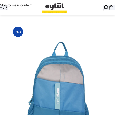
Skip to main content
Ana Sayfa
/
Okul Gereçleri
/
Çanta
-15%