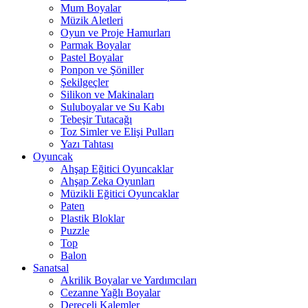
Mum Boyalar
Müzik Aletleri
Oyun ve Proje Hamurları
Parmak Boyalar
Pastel Boyalar
Ponpon ve Şöniller
Şekilgeçler
Silikon ve Makinaları
Suluboyalar ve Su Kabı
Tebeşir Tutacağı
Toz Simler ve Elişi Pulları
Yazı Tahtası
Oyuncak
Ahşap Eğitici Oyuncaklar
Ahşap Zeka Oyunları
Müzikli Eğitici Oyuncaklar
Paten
Plastik Bloklar
Puzzle
Top
Balon
Sanatsal
Akrilik Boyalar ve Yardımcıları
Cezanne Yağlı Boyalar
Dereceli Kalemler