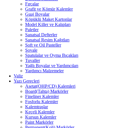
Fırçalar
Grafit ve Kömür Kalemler
Guaj Boyalar
Köpüklü Maket Kartonlar
Model Killer ve Kalıpları
Paletler
Sanatsal Defterler
Sanatsal Resim Kağıtları
Soft ve Oil Pasteller
Şovale
Spatulalar ve Oyma Bıçakları
Tuvaller
Yağlı Boyalar ve Yardımcıları
Yardımcı Malzemeler
Valiz
Yazı Gereçleri
Asetat(OHP/CD) Kalemleri
Board(Tahta) Markörler
Fineliner Kalemler
Fosforlu Kalemler
Kalemtraşlar
Keçeli Kalemler
Kurşun Kalemler
Paint Markörler
Permanent(Koli) Markörler