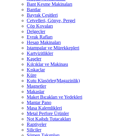
Bant Kesme Makinaları
Bantlar
Bayrak Çeşitleri
Cetvelleri, Gönye, Pergel
Çöp Kovaları
Delgeçler
Evrak Rafları
Hesap Makinaları
Istampalar ve Mürekkepleri
Kartvizitlikler
Kaşeler
Kılçıklar ve Makinası
Kıskaçlar
Küre
Kutu Klasörler(Magazinlik)
Magnetler
Makaslar
Maket Bıçakları ve Yedekleri
Mantar Pano
Masa Kalemlikleri
Metal Perfore Ürünler
Not Kağıdı Tutacakları
Raptiyeler
Siliciler
Sümen Takımları