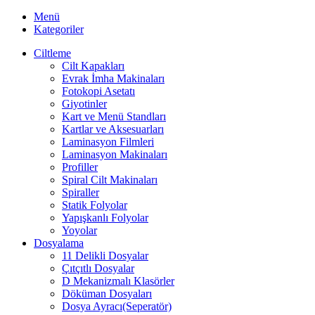
Menü
Kategoriler
Ciltleme
Cilt Kapakları
Evrak İmha Makinaları
Fotokopi Asetatı
Giyotinler
Kart ve Menü Standları
Kartlar ve Aksesuarları
Laminasyon Filmleri
Laminasyon Makinaları
Profiller
Spiral Cilt Makinaları
Spiraller
Statik Folyolar
Yapışkanlı Folyolar
Yoyolar
Dosyalama
11 Delikli Dosyalar
Çıtçıtlı Dosyalar
D Mekanizmalı Klasörler
Döküman Dosyaları
Dosya Ayracı(Seperatör)