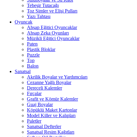
Tebeşir Tutacağı
Toz Simler ve Elişi Pulları
Yazı Tahtası
Oyuncak
Ahşap Eğitici Oyuncaklar
Ahşap Zeka Oyunları
Müzikli Eğitici Oyuncaklar
Paten
Plastik Bloklar
Puzzle
Top
Balon
Sanatsal
Akrilik Boyalar ve Yardımcıları
Cezanne Yağlı Boyalar
Dereceli Kalemler
Fırçalar
Grafit ve Kömür Kalemler
Guaj Boyalar
Köpüklü Maket Kartonlar
Model Killer ve Kalıpları
Paletler
Sanatsal Defterler
Sanatsal Resim Kağıtları