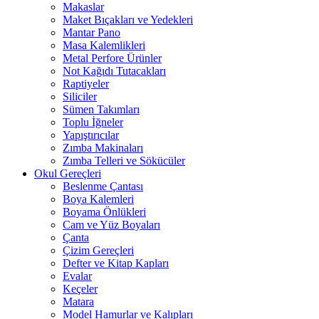
Makaslar
Maket Bıçakları ve Yedekleri
Mantar Pano
Masa Kalemlikleri
Metal Perfore Ürünler
Not Kağıdı Tutacakları
Raptiyeler
Siliciler
Sümen Takımları
Toplu İğneler
Yapıştırıcılar
Zımba Makinaları
Zımba Telleri ve Sökücüler
Okul Gereçleri
Beslenme Çantası
Boya Kalemleri
Boyama Önlükleri
Cam ve Yüz Boyaları
Çanta
Çizim Gereçleri
Defter ve Kitap Kapları
Evalar
Keçeler
Matara
Model Hamurlar ve Kalıpları