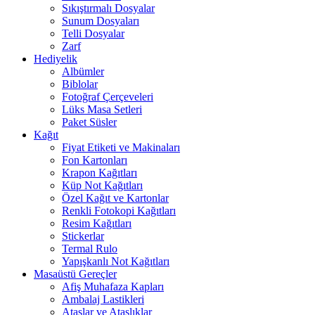
Sıkıştırmalı Dosyalar
Sunum Dosyaları
Telli Dosyalar
Zarf
Hediyelik
Albümler
Biblolar
Fotoğraf Çerçeveleri
Lüks Masa Setleri
Paket Süsler
Kağıt
Fiyat Etiketi ve Makinaları
Fon Kartonları
Krapon Kağıtları
Küp Not Kağıtları
Özel Kağıt ve Kartonlar
Renkli Fotokopi Kağıtları
Resim Kağıtları
Stickerlar
Termal Rulo
Yapışkanlı Not Kağıtları
Masaüstü Gereçler
Afiş Muhafaza Kapları
Ambalaj Lastikleri
Ataşlar ve Ataşlıklar