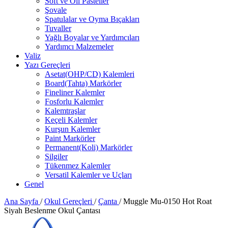
Soft ve Oil Pasteller
Şovale
Spatulalar ve Oyma Bıçakları
Tuvaller
Yağlı Boyalar ve Yardımcıları
Yardımcı Malzemeler
Valiz
Yazı Gereçleri
Asetat(OHP/CD) Kalemleri
Board(Tahta) Markörler
Fineliner Kalemler
Fosforlu Kalemler
Kalemtraşlar
Keçeli Kalemler
Kurşun Kalemler
Paint Markörler
Permanent(Koli) Markörler
Silgiler
Tükenmez Kalemler
Versatil Kalemler ve Uçları
Genel
Ana Sayfa
/
Okul Gereçleri
/
Çanta
/
Muggle Mu-0150 Hot Roat
Siyah Beslenme Okul Çantası