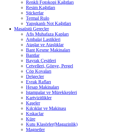
Renkli Fotokopi Kağıtları
Resim Kağıtları
Stickerlar
Termal Rulo
Yapışkanlı Not Kağıtları
Masaüstü Gereçler
Afiş Muhafaza Kapları
Ambalaj Lastikleri
Ataşlar ve Ataşlıklar
Bant Kesme Makinaları
Bantlar
Bayrak Çeşitleri
Cetvelleri, Gönye, Pergel
Çöp Kovaları
Delgeçler
Evrak Rafları
Hesap Makinaları
Istampalar ve Mürekkepleri
Kartvizitlikler
Kaşeler
Kılçıklar ve Makinası
Kıskaçlar
Küre
Kutu Klasörler(Magazinlik)
Magnetler