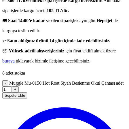
✅
800 TL üzerindeki siparişlerde kargo ücretsizdir.
Altındaki
siparişlerde kargo ücreti
105 TL’dir.
🚚
Saat 14:00’e kadar verilen siparişler
aynı gün
Hepsijet
ile
kargoya teslim edilir.
↩️
Satın aldığınız ürünü 14 gün içinde iade edebilirsiniz.
📦
Yüksek adetli alışverişleriniz
için fiyat teklifi almak üzere
buraya
tıklayarak bizimle iletişime geçebilirsiniz.
8 adet stokta
Muggle Mu-0150 Hot Roat Siyah Beslenme Okul Çantası adet
-
+
Sepete Ekle