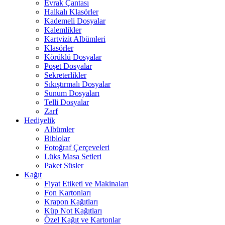
Evrak Çantası
Halkalı Klasörler
Kademeli Dosyalar
Kalemlikler
Kartvizit Albümleri
Klasörler
Körüklü Dosyalar
Poşet Dosyalar
Sekreterlikler
Sıkıştırmalı Dosyalar
Sunum Dosyaları
Telli Dosyalar
Zarf
Hediyelik
Albümler
Biblolar
Fotoğraf Çerçeveleri
Lüks Masa Setleri
Paket Süsler
Kağıt
Fiyat Etiketi ve Makinaları
Fon Kartonları
Krapon Kağıtları
Küp Not Kağıtları
Özel Kağıt ve Kartonlar