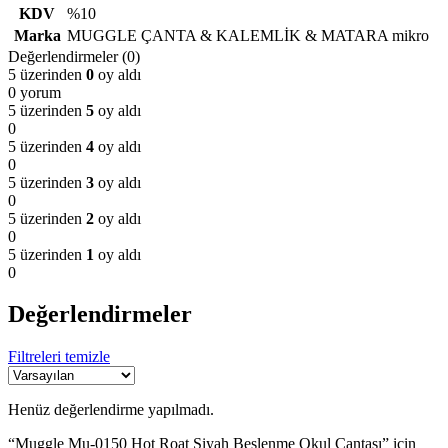
KDV
%10
Marka
MUGGLE ÇANTA & KALEMLİK & MATARA mikro
Değerlendirmeler (0)
5 üzerinden
0
oy aldı
0 yorum
5 üzerinden
5
oy aldı
0
5 üzerinden
4
oy aldı
0
5 üzerinden
3
oy aldı
0
5 üzerinden
2
oy aldı
0
5 üzerinden
1
oy aldı
0
Değerlendirmeler
Filtreleri temizle
Henüz değerlendirme yapılmadı.
“Muggle Mu-0150 Hot Roat Siyah Beslenme Okul Çantası” için