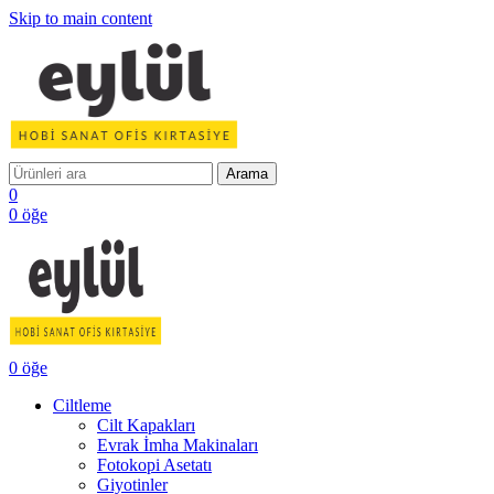
Skip to main content
Arama
0
0
öğe
0
öğe
Ciltleme
Cilt Kapakları
Evrak İmha Makinaları
Fotokopi Asetatı
Giyotinler