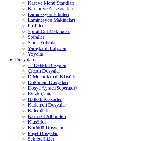
Kart ve Menü Standları
Kartlar ve Aksesuarları
Laminasyon Filmleri
Laminasyon Makinaları
Profiller
Spiral Cilt Makinaları
Spiraller
Statik Folyolar
Yapışkanlı Folyolar
Yoyolar
Dosyalama
11 Delikli Dosyalar
Çıtçıtlı Dosyalar
D Mekanizmalı Klasörler
Döküman Dosyaları
Dosya Ayracı(Seperatör)
Evrak Çantası
Halkalı Klasörler
Kademeli Dosyalar
Kalemlikler
Kartvizit Albümleri
Klasörler
Körüklü Dosyalar
Poşet Dosyalar
Sekreterlikler