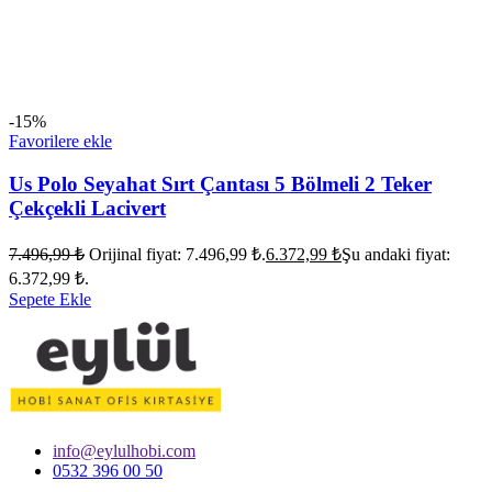
-15%
Favorilere ekle
Us Polo Seyahat Sırt Çantası 5 Bölmeli 2 Teker
Çekçekli Lacivert
7.496,99
₺
Orijinal fiyat: 7.496,99 ₺.
6.372,99
₺
Şu andaki fiyat:
6.372,99 ₺.
Sepete Ekle
info@eylulhobi.com
0532 396 00 50