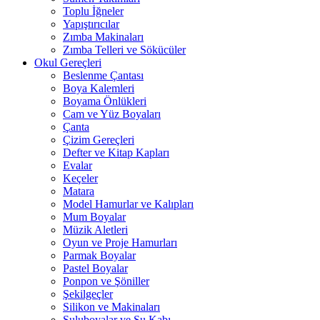
Toplu İğneler
Yapıştırıcılar
Zımba Makinaları
Zımba Telleri ve Sökücüler
Okul Gereçleri
Beslenme Çantası
Boya Kalemleri
Boyama Önlükleri
Cam ve Yüz Boyaları
Çanta
Çizim Gereçleri
Defter ve Kitap Kapları
Evalar
Keçeler
Matara
Model Hamurlar ve Kalıpları
Mum Boyalar
Müzik Aletleri
Oyun ve Proje Hamurları
Parmak Boyalar
Pastel Boyalar
Ponpon ve Şöniller
Şekilgeçler
Silikon ve Makinaları
Suluboyalar ve Su Kabı