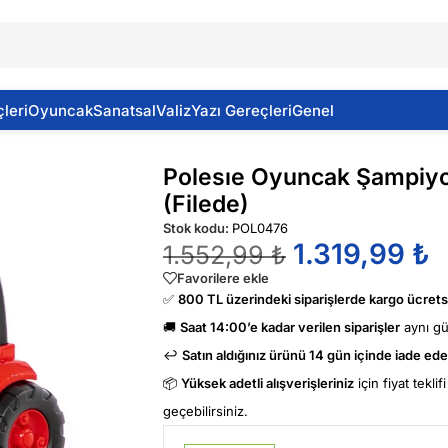
leri
Oyuncak
Sanatsal
Valiz
Yazı Gereçleri
Genel
 Yükleyici (Filede)
Polesıe Oyuncak Şampiyon
(Filede)
Stok kodu:
POL0476
1.319,99
₺
1.552,99
₺
Favorilere ekle
✅
800 TL üzerindeki siparişlerde kargo ücretsi
🚚
Saat 14:00’e kadar verilen siparişler
aynı g
↩️
Satın aldığınız ürünü 14 gün içinde iade edeb
📦
Yüksek adetli alışverişleriniz
için fiyat tekli
geçebilirsiniz.