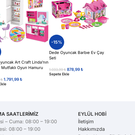
-15%
Dede Oyuncak Barbıe Ev Çay
Seti
uncak Art Craft Linda’nın
i Mutfaklı Oyun Hamuru
878,99
₺
1.033,99
₺
Sepete Ekle
1.791,99
₺
9
₺
Ekle
MA SAATLERİMİZ
EYLÜL HOBİ
si – Cuma: 08:00 – 19:00
İletişim
si: 08:00 – 19:00
Hakkımızda