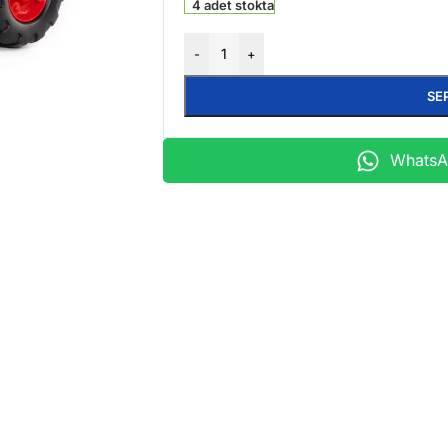
4 adet stokta
-
+
SE
WhatsAp