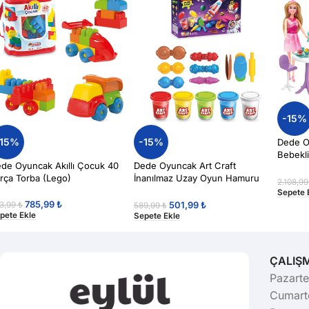
-15%
-15%
-15%
Dede Oy
Bebekl
de Oyuncak Akıllı Çocuk 40
Dede Oyuncak Art Craft
Seti
rça Torba (Lego)
İnanılmaz Uzay Oyun Hamuru
2.108,9
380gr
Sepete 
785,99
₺
501,99
₺
3,99
₺
589,99
₺
pete Ekle
Sepete Ekle
ÇALIŞ
Pazarte
Cumarte