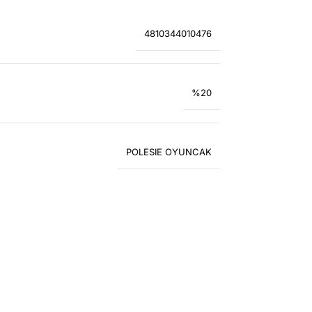
4810344010476
%20
POLESIE OYUNCAK