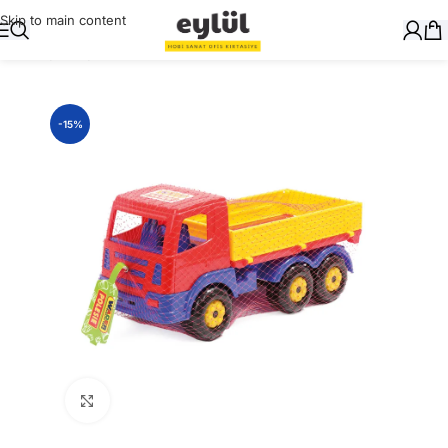
Skip to main content
Ana Sayfa
/
Oyuncak
-15%
Büyütmek için tıklayın