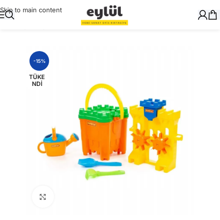
Skip to main content
Ana Sayfa
/
Oyuncak
-15%
TÜKE
NDI
Büyütmek için tıklayın