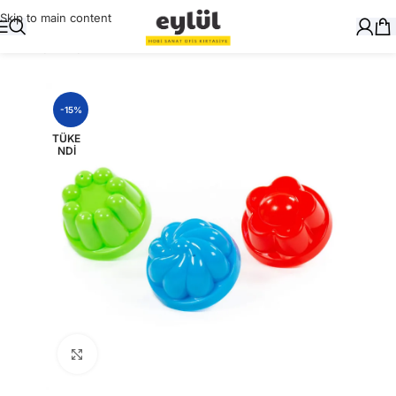
Skip to main content
Ana Sayfa
/
Oyuncak
-15%
TÜKE
NDI
Büyütmek için tıklayın