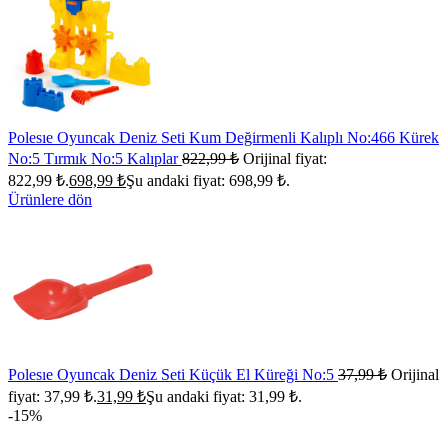
Polesıe Oyuncak Deniz Seti Kum Değirmenli Kalıplı No:466 Kürek
No:5 Tırmık No:5 Kalıplar
822,99
₺
Orijinal fiyat:
822,99 ₺.
698,99
₺
Şu andaki fiyat: 698,99 ₺.
Ürünlere dön
Polesıe Oyuncak Deniz Seti Küçük El Küreği No:5
37,99
₺
Orijinal
fiyat: 37,99 ₺.
31,99
₺
Şu andaki fiyat: 31,99 ₺.
-15%