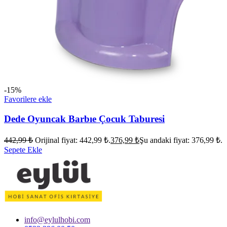
-15%
Favorilere ekle
Dede Oyuncak Barbıe Çocuk Taburesi
442,99
₺
Orijinal fiyat: 442,99 ₺.
376,99
₺
Şu andaki fiyat: 376,99 ₺.
Sepete Ekle
info@eylulhobi.com