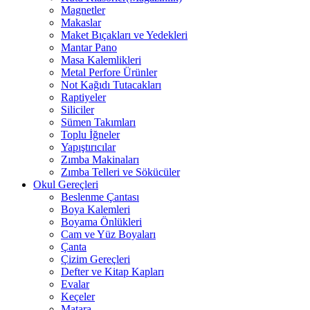
Magnetler
Makaslar
Maket Bıçakları ve Yedekleri
Mantar Pano
Masa Kalemlikleri
Metal Perfore Ürünler
Not Kağıdı Tutacakları
Raptiyeler
Siliciler
Sümen Takımları
Toplu İğneler
Yapıştırıcılar
Zımba Makinaları
Zımba Telleri ve Sökücüler
Okul Gereçleri
Beslenme Çantası
Boya Kalemleri
Boyama Önlükleri
Cam ve Yüz Boyaları
Çanta
Çizim Gereçleri
Defter ve Kitap Kapları
Evalar
Keçeler
Matara