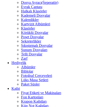
Dosya Ayracı(Seperatör)
Evrak Çantası
Halkalı Klasörler
Kademeli Dosyalar
Kalemlikler
Kartvizit Albümleri
Klasörler
Körüklü Dosyalar
Poşet Dosyalar
Sekreterlikler
Sıkıştırmalı Dosyalar
Sunum Dosyaları
Telli Dosyalar
Zarf
Hediyelik
Albümler
Biblolar
Fotoğraf Çerçeveleri
Lüks Masa Setleri
Paket Süsler
Kağıt
Fiyat Etiketi ve Makinaları
Fon Kartonları
Krapon Kağıtları
Küp Not Kağıtları