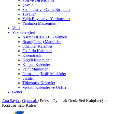
Soft ve Oil Pasteller
Şovale
Spatulalar ve Oyma Bıçakları
Tuvaller
Yağlı Boyalar ve Yardımcıları
Yardımcı Malzemeler
Valiz
Yazı Gereçleri
Asetat(OHP/CD) Kalemleri
Board(Tahta) Markörler
Fineliner Kalemler
Fosforlu Kalemler
Kalemtraşlar
Keçeli Kalemler
Kurşun Kalemler
Paint Markörler
Permanent(Koli) Markörler
Silgiler
Tükenmez Kalemler
Versatil Kalemler ve Uçları
Genel
Ana Sayfa
/
Oyuncak
/
Polesıe Oyuncak Deniz Seti Kalıplar (Şato
Köprüsü+şato Kulesi)