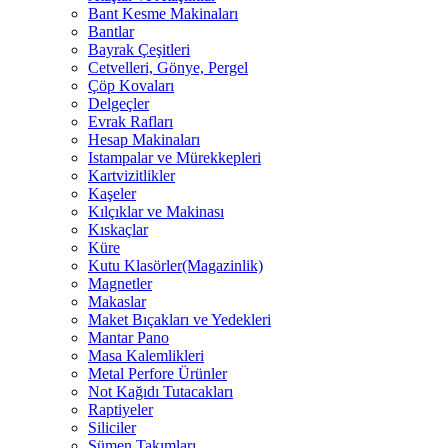
Bant Kesme Makinaları
Bantlar
Bayrak Çeşitleri
Cetvelleri, Gönye, Pergel
Çöp Kovaları
Delgeçler
Evrak Rafları
Hesap Makinaları
Istampalar ve Mürekkepleri
Kartvizitlikler
Kaşeler
Kılçıklar ve Makinası
Kıskaçlar
Küre
Kutu Klasörler(Magazinlik)
Magnetler
Makaslar
Maket Bıçakları ve Yedekleri
Mantar Pano
Masa Kalemlikleri
Metal Perfore Ürünler
Not Kağıdı Tutacakları
Raptiyeler
Siliciler
Sümen Takımları