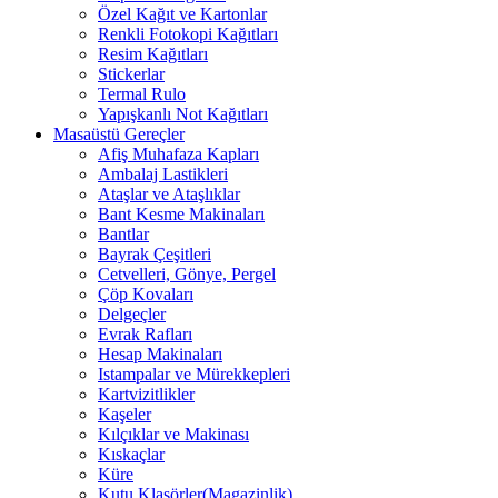
Özel Kağıt ve Kartonlar
Renkli Fotokopi Kağıtları
Resim Kağıtları
Stickerlar
Termal Rulo
Yapışkanlı Not Kağıtları
Masaüstü Gereçler
Afiş Muhafaza Kapları
Ambalaj Lastikleri
Ataşlar ve Ataşlıklar
Bant Kesme Makinaları
Bantlar
Bayrak Çeşitleri
Cetvelleri, Gönye, Pergel
Çöp Kovaları
Delgeçler
Evrak Rafları
Hesap Makinaları
Istampalar ve Mürekkepleri
Kartvizitlikler
Kaşeler
Kılçıklar ve Makinası
Kıskaçlar
Küre
Kutu Klasörler(Magazinlik)