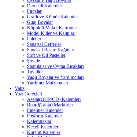
Cezanne Yağlı Boyalar
Dereceli Kalemler
Fırçalar
Grafit ve Kömür Kalemler
Guaj Boyalar
Köpüklü Maket Kartonlar
Model Killer ve Kalıpları
Paletler
Sanatsal Defterler
Sanatsal Resim Kağıtları
Soft ve Oil Pasteller
Şovale
Spatulalar ve Oyma Bıçakları
Tuvaller
Yağlı Boyalar ve Yardımcıları
Yardımcı Malzemeler
Valiz
Yazı Gereçleri
Asetat(OHP/CD) Kalemleri
Board(Tahta) Markörler
Fineliner Kalemler
Fosforlu Kalemler
Kalemtraşlar
Keçeli Kalemler
Kurşun Kalemler