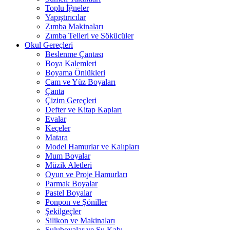
Toplu İğneler
Yapıştırıcılar
Zımba Makinaları
Zımba Telleri ve Sökücüler
Okul Gereçleri
Beslenme Çantası
Boya Kalemleri
Boyama Önlükleri
Cam ve Yüz Boyaları
Çanta
Çizim Gereçleri
Defter ve Kitap Kapları
Evalar
Keçeler
Matara
Model Hamurlar ve Kalıpları
Mum Boyalar
Müzik Aletleri
Oyun ve Proje Hamurları
Parmak Boyalar
Pastel Boyalar
Ponpon ve Şöniller
Şekilgeçler
Silikon ve Makinaları
Suluboyalar ve Su Kabı