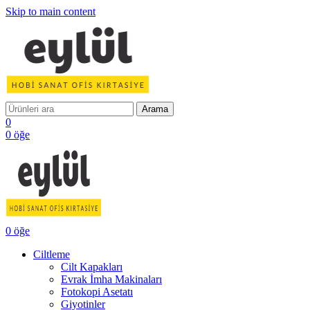
Skip to main content
Arama
0
0
öğe
0
öğe
Ciltleme
Cilt Kapakları
Evrak İmha Makinaları
Fotokopi Asetatı
Giyotinler