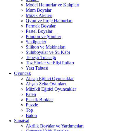
Model Hamurlar ve Kalıpları
Mum Boyalar
Müzik Aletleri
Oyun ve Proje Hamurları
Parmak Boyalar
Pastel Boyalar
Ponpon ve Şöniller
Şekilgeçler
Silikon ve Makinaları
Suluboyalar ve Su Kabı
Tebeşir Tutacağı
Toz Simler ve Elişi Pulları
Yazı Tahtası
Oyuncak
Ahşap Eğitici Oyuncaklar
Ahşap Zeka Oyunları
Müzikli Eğitici Oyuncaklar
Paten
Plastik Bloklar
Puzzle
Top
Balon
Sanatsal
Akrilik Boyalar ve Yardımcıları