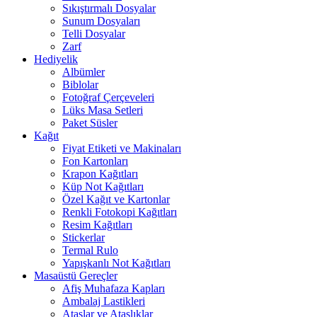
Sıkıştırmalı Dosyalar
Sunum Dosyaları
Telli Dosyalar
Zarf
Hediyelik
Albümler
Biblolar
Fotoğraf Çerçeveleri
Lüks Masa Setleri
Paket Süsler
Kağıt
Fiyat Etiketi ve Makinaları
Fon Kartonları
Krapon Kağıtları
Küp Not Kağıtları
Özel Kağıt ve Kartonlar
Renkli Fotokopi Kağıtları
Resim Kağıtları
Stickerlar
Termal Rulo
Yapışkanlı Not Kağıtları
Masaüstü Gereçler
Afiş Muhafaza Kapları
Ambalaj Lastikleri
Ataşlar ve Ataşlıklar