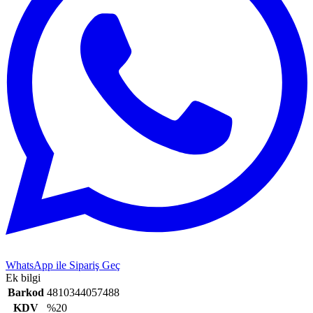
WhatsApp ile Sipariş Geç
Ek bilgi
Barkod
4810344057488
KDV
%20