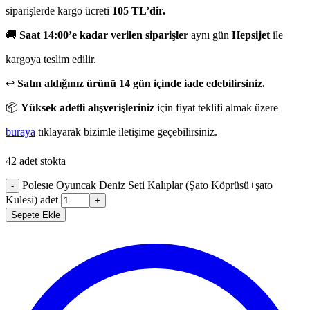
siparişlerde kargo ücreti
105 TL’dir.
🚚
Saat 14:00’e kadar verilen siparişler
aynı gün
Hepsijet
ile
kargoya teslim edilir.
↩️
Satın aldığınız ürünü 14 gün içinde iade edebilirsiniz.
📦
Yüksek adetli alışverişleriniz
için fiyat teklifi almak üzere
buraya
tıklayarak bizimle iletişime geçebilirsiniz.
42 adet stokta
Polesıe Oyuncak Deniz Seti Kalıplar (Şato Köprüsü+şato
-
Kulesi) adet
+
Sepete Ekle