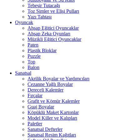
Tebeşir Tutacağı
Toz Simler ve Elişi Pulları
Yazı Tahtası
Oyuncak
Ahşap Eğitici Oyuncaklar
Ahşap Zeka Oyunları
Müzikli Eğitici Oyuncaklar
Paten
Plastik Bloklar
Puzzle
Top
Balon
Sanatsal
Akrilik Boyalar ve Yardımcıları
Cezanne Yağlı Boyalar
Dereceli Kalemler
Fırçalar
Grafit ve Kömür Kalemler
Guaj Boyalar
Köpüklü Maket Kartonlar
Model Killer ve Kalıpları
Paletler
Sanatsal Defterler
Sanatsal Resim Kağıtları