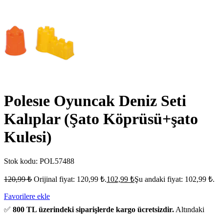
Polesıe Oyuncak Deniz Seti
Kalıplar (Şato Köprüsü+şato
Kulesi)
Stok kodu:
POL57488
120,99
₺
Orijinal fiyat: 120,99 ₺.
102,99
₺
Şu andaki fiyat: 102,99 ₺.
Favorilere ekle
✅
800 TL üzerindeki siparişlerde kargo ücretsizdir.
Altındaki