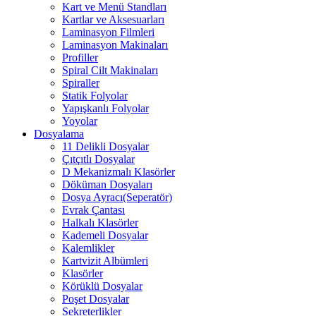
Kart ve Menü Standları
Kartlar ve Aksesuarları
Laminasyon Filmleri
Laminasyon Makinaları
Profiller
Spiral Cilt Makinaları
Spiraller
Statik Folyolar
Yapışkanlı Folyolar
Yoyolar
Dosyalama
11 Delikli Dosyalar
Çıtçıtlı Dosyalar
D Mekanizmalı Klasörler
Döküman Dosyaları
Dosya Ayracı(Seperatör)
Evrak Çantası
Halkalı Klasörler
Kademeli Dosyalar
Kalemlikler
Kartvizit Albümleri
Klasörler
Körüklü Dosyalar
Poşet Dosyalar
Sekreterlikler