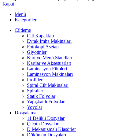
Kapat
Menü
Kategoriler
Ciltleme
Cilt Kapakları
Evrak İmha Makinaları
Fotokopi Asetatı
Giyotinler
Kart ve Menü Standları
Kartlar ve Aksesuarları
Laminasyon Filmleri
Laminasyon Makinaları
Profiller
Spiral Cilt Makinaları
Spiraller
Statik Folyolar
Yapışkanlı Folyolar
Yoyolar
Dosyalama
11 Delikli Dosyalar
Çıtçıtlı Dosyalar
D Mekanizmalı Klasörler
Döküman Dosyaları