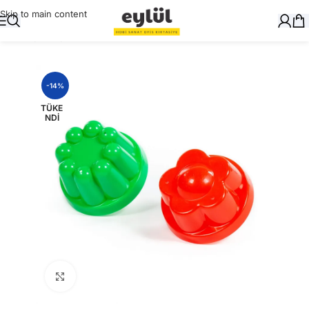
Skip to main content
Ana Sayfa
/
Oyuncak
-14%
TÜKE
NDI
Büyütmek için tıklayın