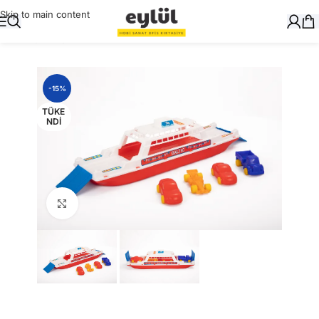
Skip to main content
Ana Sayfa
/
Oyuncak
-15%
TÜKE
NDI
Büyütmek için tıklayın