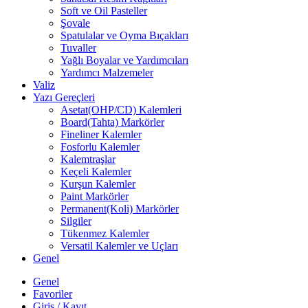
Soft ve Oil Pasteller
Şovale
Spatulalar ve Oyma Bıçakları
Tuvaller
Yağlı Boyalar ve Yardımcıları
Yardımcı Malzemeler
Valiz
Yazı Gereçleri
Asetat(OHP/CD) Kalemleri
Board(Tahta) Markörler
Fineliner Kalemler
Fosforlu Kalemler
Kalemtraşlar
Keçeli Kalemler
Kurşun Kalemler
Paint Markörler
Permanent(Koli) Markörler
Silgiler
Tükenmez Kalemler
Versatil Kalemler ve Uçları
Genel
Genel
Favoriler
Giriş / Kayıt