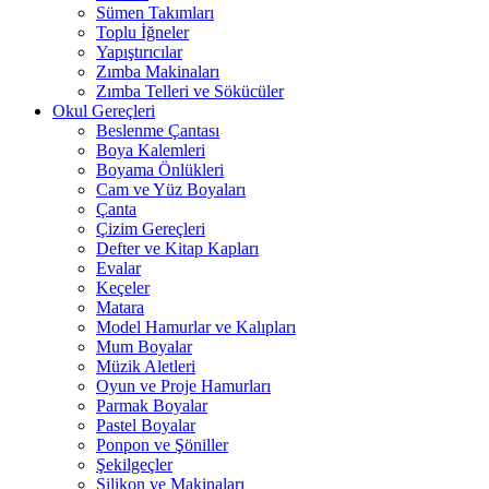
Sümen Takımları
Toplu İğneler
Yapıştırıcılar
Zımba Makinaları
Zımba Telleri ve Sökücüler
Okul Gereçleri
Beslenme Çantası
Boya Kalemleri
Boyama Önlükleri
Cam ve Yüz Boyaları
Çanta
Çizim Gereçleri
Defter ve Kitap Kapları
Evalar
Keçeler
Matara
Model Hamurlar ve Kalıpları
Mum Boyalar
Müzik Aletleri
Oyun ve Proje Hamurları
Parmak Boyalar
Pastel Boyalar
Ponpon ve Şöniller
Şekilgeçler
Silikon ve Makinaları