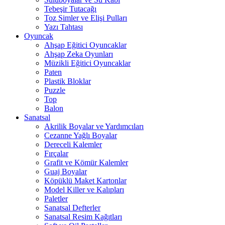
Tebeşir Tutacağı
Toz Simler ve Elişi Pulları
Yazı Tahtası
Oyuncak
Ahşap Eğitici Oyuncaklar
Ahşap Zeka Oyunları
Müzikli Eğitici Oyuncaklar
Paten
Plastik Bloklar
Puzzle
Top
Balon
Sanatsal
Akrilik Boyalar ve Yardımcıları
Cezanne Yağlı Boyalar
Dereceli Kalemler
Fırçalar
Grafit ve Kömür Kalemler
Guaj Boyalar
Köpüklü Maket Kartonlar
Model Killer ve Kalıpları
Paletler
Sanatsal Defterler
Sanatsal Resim Kağıtları