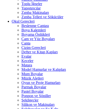
Toplu İğneler
Yapıştırıcılar
Zımba Makinaları
Zımba Telleri ve Sökücüler
Okul Gereçleri
Beslenme Çantası
Boya Kalemleri
Boyama Önlükleri
Cam ve Yüz Boyaları
Çanta
Çizim Gereçleri
Defter ve Kitap Kapları
Evalar
Keçeler
Matara
Model Hamurlar ve Kalıpları
Mum Boyalar
Müzik Aletleri
Oyun ve Proje Hamurları
Parmak Boyalar
Pastel Boyalar
Ponpon ve Şöniller
Şekilgeçler
Silikon ve Makinaları
Suluboyalar ve Su Kabı