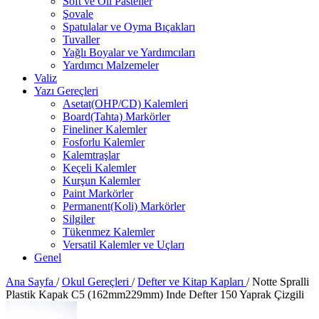
Soft ve Oil Pasteller
Şovale
Spatulalar ve Oyma Bıçakları
Tuvaller
Yağlı Boyalar ve Yardımcıları
Yardımcı Malzemeler
Valiz
Yazı Gereçleri
Asetat(OHP/CD) Kalemleri
Board(Tahta) Markörler
Fineliner Kalemler
Fosforlu Kalemler
Kalemtraşlar
Keçeli Kalemler
Kurşun Kalemler
Paint Markörler
Permanent(Koli) Markörler
Silgiler
Tükenmez Kalemler
Versatil Kalemler ve Uçları
Genel
Ana Sayfa
/
Okul Gereçleri
/
Defter ve Kitap Kapları
/
Notte Spralli
Plastik Kapak C5 (162mm229mm) Inde Defter 150 Yaprak Çizgili