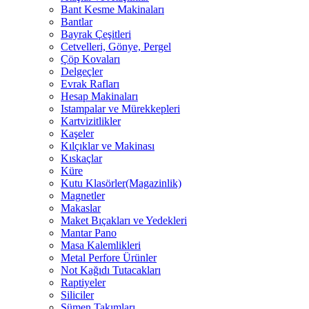
Bant Kesme Makinaları
Bantlar
Bayrak Çeşitleri
Cetvelleri, Gönye, Pergel
Çöp Kovaları
Delgeçler
Evrak Rafları
Hesap Makinaları
Istampalar ve Mürekkepleri
Kartvizitlikler
Kaşeler
Kılçıklar ve Makinası
Kıskaçlar
Küre
Kutu Klasörler(Magazinlik)
Magnetler
Makaslar
Maket Bıçakları ve Yedekleri
Mantar Pano
Masa Kalemlikleri
Metal Perfore Ürünler
Not Kağıdı Tutacakları
Raptiyeler
Siliciler
Sümen Takımları