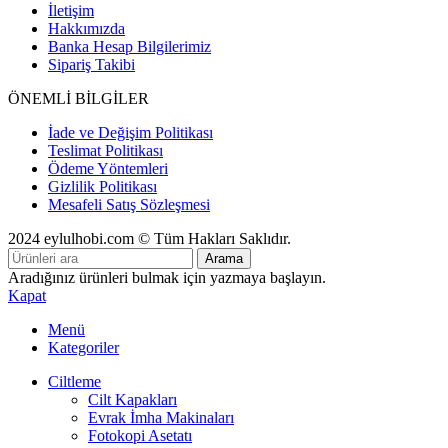
İletişim
Hakkımızda
Banka Hesap Bilgilerimiz
Sipariş Takibi
ÖNEMLİ BİLGİLER
İade ve Değişim Politikası
Teslimat Politikası
Ödeme Yöntemleri
Gizlilik Politikası
Mesafeli Satış Sözleşmesi
2024 eylulhobi.com © Tüm Hakları Saklıdır.
Arama
Aradığınız ürünleri bulmak için yazmaya başlayın.
Kapat
Menü
Kategoriler
Ciltleme
Cilt Kapakları
Evrak İmha Makinaları
Fotokopi Asetatı