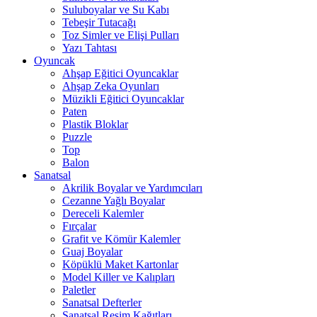
Suluboyalar ve Su Kabı
Tebeşir Tutacağı
Toz Simler ve Elişi Pulları
Yazı Tahtası
Oyuncak
Ahşap Eğitici Oyuncaklar
Ahşap Zeka Oyunları
Müzikli Eğitici Oyuncaklar
Paten
Plastik Bloklar
Puzzle
Top
Balon
Sanatsal
Akrilik Boyalar ve Yardımcıları
Cezanne Yağlı Boyalar
Dereceli Kalemler
Fırçalar
Grafit ve Kömür Kalemler
Guaj Boyalar
Köpüklü Maket Kartonlar
Model Killer ve Kalıpları
Paletler
Sanatsal Defterler
Sanatsal Resim Kağıtları