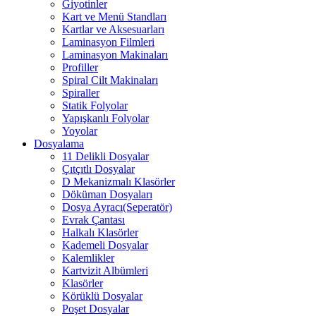
Giyotinler
Kart ve Menü Standları
Kartlar ve Aksesuarları
Laminasyon Filmleri
Laminasyon Makinaları
Profiller
Spiral Cilt Makinaları
Spiraller
Statik Folyolar
Yapışkanlı Folyolar
Yoyolar
Dosyalama
11 Delikli Dosyalar
Çıtçıtlı Dosyalar
D Mekanizmalı Klasörler
Döküman Dosyaları
Dosya Ayracı(Seperatör)
Evrak Çantası
Halkalı Klasörler
Kademeli Dosyalar
Kalemlikler
Kartvizit Albümleri
Klasörler
Körüklü Dosyalar
Poşet Dosyalar