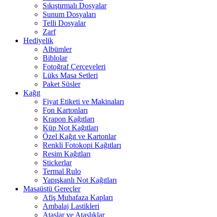
Sıkıştırmalı Dosyalar
Sunum Dosyaları
Telli Dosyalar
Zarf
Hediyelik
Albümler
Biblolar
Fotoğraf Çerçeveleri
Lüks Masa Setleri
Paket Süsler
Kağıt
Fiyat Etiketi ve Makinaları
Fon Kartonları
Krapon Kağıtları
Küp Not Kağıtları
Özel Kağıt ve Kartonlar
Renkli Fotokopi Kağıtları
Resim Kağıtları
Stickerlar
Termal Rulo
Yapışkanlı Not Kağıtları
Masaüstü Gereçler
Afiş Muhafaza Kapları
Ambalaj Lastikleri
Ataşlar ve Ataşlıklar