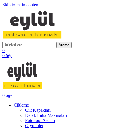
Skip to main content
Arama
0
0
öğe
0
öğe
Ciltleme
Cilt Kapakları
Evrak İmha Makinaları
Fotokopi Asetatı
Giyotinler