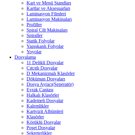
Kart ve Menü Standları
Kartlar ve Aksesuarları
Laminasyon Filmleri
Laminasyon Makinaları
Profiller
Spiral Cilt Makinaları
Spiraller
Statik Folyolar
Yapışkanlı Folyolar
Yoyolar
Dosyalama
11 Delikli Dosyalar
Çıtçıtlı Dosyalar
D Mekanizmalı Klasörler
Döküman Dosyaları
Dosya Ayracı(Seperatör)
Evrak Çantası
Halkalı Klasörler
Kademeli Dosyalar
Kalemlikler
Kartvizit Albümleri
Klasörler
Körüklü Dosyalar
Poşet Dosyalar
Sekreterlikler