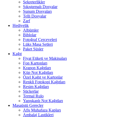
Sekreterlikler
Sıkıştırmalı Dosyalar
Sunum Dosyaları
Telli Dosyalar
Zarf
Hediyelik
Albümler
Biblolar
Fotoğraf Çerçeveleri
Lüks Masa Setleri
Paket Süsler
Kağıt
Fiyat Etiketi ve Makinaları
Fon Kartonları
Krapon Kağıtları
Küp Not Kağıtları
Özel Kağıt ve Kartonlar
Renkli Fotokopi Kağıtları
Resim Kağıtları
Stickerlar
Termal Rulo
Yapışkanlı Not Kağıtları
Masaüstü Gereçler
Afiş Muhafaza Kapları
Ambalaj Lastikleri