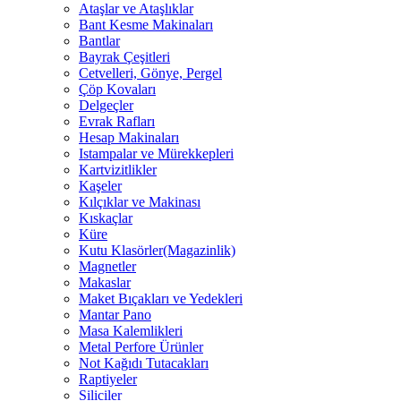
Ataşlar ve Ataşlıklar
Bant Kesme Makinaları
Bantlar
Bayrak Çeşitleri
Cetvelleri, Gönye, Pergel
Çöp Kovaları
Delgeçler
Evrak Rafları
Hesap Makinaları
Istampalar ve Mürekkepleri
Kartvizitlikler
Kaşeler
Kılçıklar ve Makinası
Kıskaçlar
Küre
Kutu Klasörler(Magazinlik)
Magnetler
Makaslar
Maket Bıçakları ve Yedekleri
Mantar Pano
Masa Kalemlikleri
Metal Perfore Ürünler
Not Kağıdı Tutacakları
Raptiyeler
Siliciler