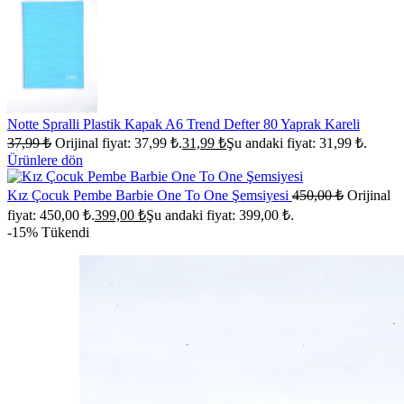
Notte Spralli Plastik Kapak A6 Trend Defter 80 Yaprak Kareli
37,99
₺
Orijinal fiyat: 37,99 ₺.
31,99
₺
Şu andaki fiyat: 31,99 ₺.
Ürünlere dön
Kız Çocuk Pembe Barbie One To One Şemsiyesi
450,00
₺
Orijinal
fiyat: 450,00 ₺.
399,00
₺
Şu andaki fiyat: 399,00 ₺.
-15%
Tükendi