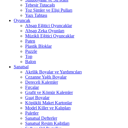
Tebeşir Tutacağı
Toz Simler ve Elişi Pulları
Yazı Tahtası
Oyuncak
Ahşap Eğitici Oyuncaklar
Ahşap Zeka Oyunları
Müzikli Eğitici Oyuncaklar
Paten
Plastik Bloklar
Puzzle
Top
Balon
Sanatsal
Akrilik Boyalar ve Yardımcıları
Cezanne Yağlı Boyalar
Dereceli Kalemler
Fırçalar
Grafit ve Kömür Kalemler
Guaj Boyalar
Köpüklü Maket Kartonlar
Model Killer ve Kalıpları
Paletler
Sanatsal Defterler
Sanatsal Resim Kağıtları