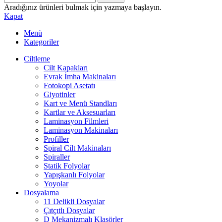
Aradığınız ürünleri bulmak için yazmaya başlayın.
Kapat
Menü
Kategoriler
Ciltleme
Cilt Kapakları
Evrak İmha Makinaları
Fotokopi Asetatı
Giyotinler
Kart ve Menü Standları
Kartlar ve Aksesuarları
Laminasyon Filmleri
Laminasyon Makinaları
Profiller
Spiral Cilt Makinaları
Spiraller
Statik Folyolar
Yapışkanlı Folyolar
Yoyolar
Dosyalama
11 Delikli Dosyalar
Çıtçıtlı Dosyalar
D Mekanizmalı Klasörler