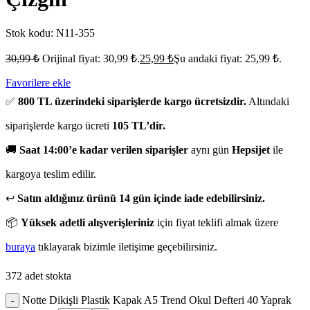
Stok kodu:
N11-355
30,99
₺
Orijinal fiyat: 30,99 ₺.
25,99
₺
Şu andaki fiyat: 25,99 ₺.
Favorilere ekle
✅
800 TL üzerindeki siparişlerde kargo ücretsizdir.
Altındaki
siparişlerde kargo ücreti
105 TL’dir.
🚚
Saat 14:00’e kadar verilen siparişler
aynı gün
Hepsijet
ile
kargoya teslim edilir.
↩️
Satın aldığınız ürünü 14 gün içinde iade edebilirsiniz.
📦
Yüksek adetli alışverişleriniz
için fiyat teklifi almak üzere
buraya
tıklayarak bizimle iletişime geçebilirsiniz.
372 adet stokta
Notte Dikişli Plastik Kapak A5 Trend Okul Defteri 40 Yaprak
-