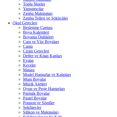
Toplu İğneler
Yapıştırıcılar
Zımba Makinaları
Zımba Telleri ve Sökücüler
Okul Gereçleri
Beslenme Çantası
Boya Kalemleri
Boyama Önlükleri
Cam ve Yüz Boyaları
Çanta
Çizim Gereçleri
Defter ve Kitap Kapları
Evalar
Keçeler
Matara
Model Hamurlar ve Kalıpları
Mum Boyalar
Müzik Aletleri
Oyun ve Proje Hamurları
Parmak Boyalar
Pastel Boyalar
Ponpon ve Şöniller
Şekilgeçler
Silikon ve Makinaları
Suluboyalar ve Su Kabı