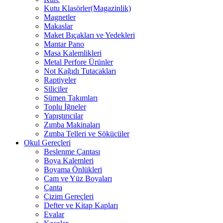
Kutu Klasörler(Magazinlik)
Magnetler
Makaslar
Maket Bıçakları ve Yedekleri
Mantar Pano
Masa Kalemlikleri
Metal Perfore Ürünler
Not Kağıdı Tutacakları
Raptiyeler
Siliciler
Sümen Takımları
Toplu İğneler
Yapıştırıcılar
Zımba Makinaları
Zımba Telleri ve Sökücüler
Okul Gereçleri
Beslenme Çantası
Boya Kalemleri
Boyama Önlükleri
Cam ve Yüz Boyaları
Çanta
Çizim Gereçleri
Defter ve Kitap Kapları
Evalar