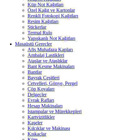
Küp Not Kağıtları
Özel Kağıt ve Kartonlar
Renkli Fotokopi Kağıtları
Resim Kağıtları
Stickerlar
Termal Rulo
Yapışkanlı Not Kağıtları
Masaüstü Gereçler
Afiş Muhafaza Kapları
Ambalaj Lastikleri
Ataşlar ve Ataşlıklar
Bant Kesme Makinaları
Bantlar
Bayrak Çeşitleri
Cetvelleri, Gönye, Pergel
Çöp Kovaları
Delgeçler
Evrak Rafları
Hesap Makinaları
Istampalar ve Mürekkepleri
Kartvizitlikler
Kaşeler
Kılçıklar ve Makinası
Kıskaçlar
Küre