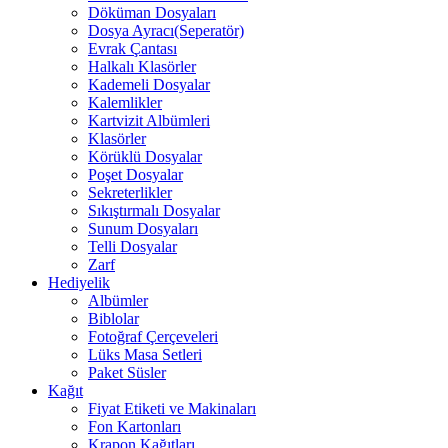
Döküman Dosyaları
Dosya Ayracı(Seperatör)
Evrak Çantası
Halkalı Klasörler
Kademeli Dosyalar
Kalemlikler
Kartvizit Albümleri
Klasörler
Körüklü Dosyalar
Poşet Dosyalar
Sekreterlikler
Sıkıştırmalı Dosyalar
Sunum Dosyaları
Telli Dosyalar
Zarf
Hediyelik
Albümler
Biblolar
Fotoğraf Çerçeveleri
Lüks Masa Setleri
Paket Süsler
Kağıt
Fiyat Etiketi ve Makinaları
Fon Kartonları
Krapon Kağıtları