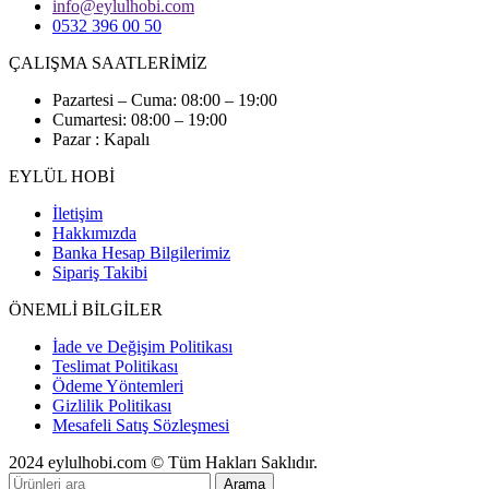
info@eylulhobi.com
0532 396 00 50
ÇALIŞMA SAATLERİMİZ
Pazartesi – Cuma: 08:00 – 19:00
Cumartesi: 08:00 – 19:00
Pazar : Kapalı
EYLÜL HOBİ
İletişim
Hakkımızda
Banka Hesap Bilgilerimiz
Sipariş Takibi
ÖNEMLİ BİLGİLER
İade ve Değişim Politikası
Teslimat Politikası
Ödeme Yöntemleri
Gizlilik Politikası
Mesafeli Satış Sözleşmesi
2024 eylulhobi.com © Tüm Hakları Saklıdır.
Arama