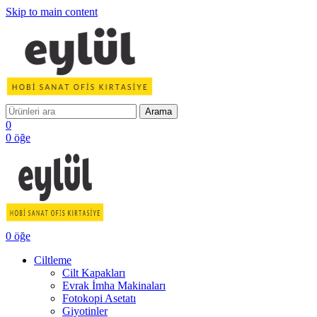
Skip to main content
Arama
0
0
öğe
0
öğe
Ciltleme
Cilt Kapakları
Evrak İmha Makinaları
Fotokopi Asetatı
Giyotinler