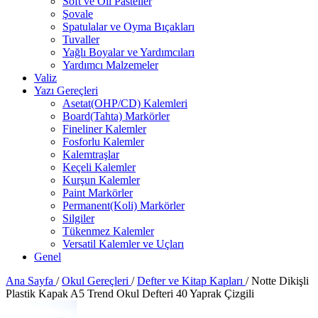
Soft ve Oil Pasteller
Şovale
Spatulalar ve Oyma Bıçakları
Tuvaller
Yağlı Boyalar ve Yardımcıları
Yardımcı Malzemeler
Valiz
Yazı Gereçleri
Asetat(OHP/CD) Kalemleri
Board(Tahta) Markörler
Fineliner Kalemler
Fosforlu Kalemler
Kalemtraşlar
Keçeli Kalemler
Kurşun Kalemler
Paint Markörler
Permanent(Koli) Markörler
Silgiler
Tükenmez Kalemler
Versatil Kalemler ve Uçları
Genel
Ana Sayfa
/
Okul Gereçleri
/
Defter ve Kitap Kapları
/
Notte Dikişli
Plastik Kapak A5 Trend Okul Defteri 40 Yaprak Çizgili