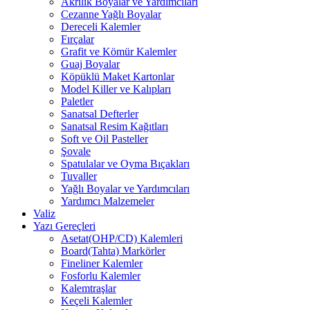
Akrilik Boyalar ve Yardımcıları
Cezanne Yağlı Boyalar
Dereceli Kalemler
Fırçalar
Grafit ve Kömür Kalemler
Guaj Boyalar
Köpüklü Maket Kartonlar
Model Killer ve Kalıpları
Paletler
Sanatsal Defterler
Sanatsal Resim Kağıtları
Soft ve Oil Pasteller
Şovale
Spatulalar ve Oyma Bıçakları
Tuvaller
Yağlı Boyalar ve Yardımcıları
Yardımcı Malzemeler
Valiz
Yazı Gereçleri
Asetat(OHP/CD) Kalemleri
Board(Tahta) Markörler
Fineliner Kalemler
Fosforlu Kalemler
Kalemtraşlar
Keçeli Kalemler