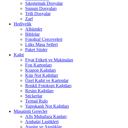
Sıkıştırmalı Dosyalar
Sunum Dosyaları
Telli Dosyalar
Zarf
Hediyelik
Albümler
Biblolar
Fotoğraf Çerçeveleri
Lüks Masa Setleri
Paket Süsler
Kağıt
Fiyat Etiketi ve Makinaları
Fon Kartonları
Krapon Kağıtları
Küp Not Kağıtları
Özel Kağıt ve Kartonlar
Renkli Fotokopi Kağıtları
Resim Kağıtları
Stickerlar
Termal Rulo
Yapışkanlı Not Kağıtları
Masaüstü Gereçler
Afiş Muhafaza Kapları
Ambalaj Lastikleri
Ataşlar ve Ataşlıklar