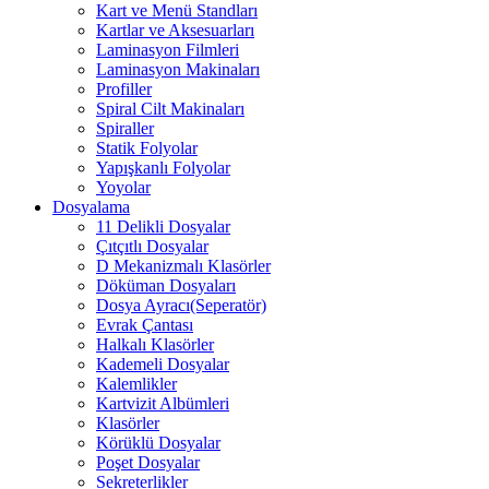
Kart ve Menü Standları
Kartlar ve Aksesuarları
Laminasyon Filmleri
Laminasyon Makinaları
Profiller
Spiral Cilt Makinaları
Spiraller
Statik Folyolar
Yapışkanlı Folyolar
Yoyolar
Dosyalama
11 Delikli Dosyalar
Çıtçıtlı Dosyalar
D Mekanizmalı Klasörler
Döküman Dosyaları
Dosya Ayracı(Seperatör)
Evrak Çantası
Halkalı Klasörler
Kademeli Dosyalar
Kalemlikler
Kartvizit Albümleri
Klasörler
Körüklü Dosyalar
Poşet Dosyalar
Sekreterlikler