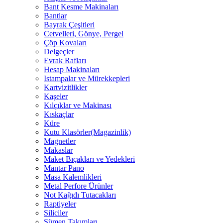
Bant Kesme Makinaları
Bantlar
Bayrak Çeşitleri
Cetvelleri, Gönye, Pergel
Çöp Kovaları
Delgeçler
Evrak Rafları
Hesap Makinaları
Istampalar ve Mürekkepleri
Kartvizitlikler
Kaşeler
Kılçıklar ve Makinası
Kıskaçlar
Küre
Kutu Klasörler(Magazinlik)
Magnetler
Makaslar
Maket Bıçakları ve Yedekleri
Mantar Pano
Masa Kalemlikleri
Metal Perfore Ürünler
Not Kağıdı Tutacakları
Raptiyeler
Siliciler
Sümen Takımları