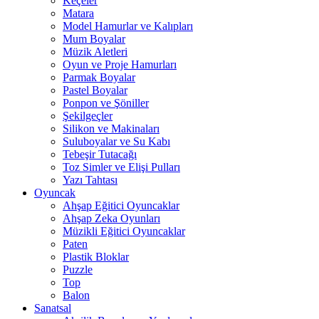
Keçeler
Matara
Model Hamurlar ve Kalıpları
Mum Boyalar
Müzik Aletleri
Oyun ve Proje Hamurları
Parmak Boyalar
Pastel Boyalar
Ponpon ve Şöniller
Şekilgeçler
Silikon ve Makinaları
Suluboyalar ve Su Kabı
Tebeşir Tutacağı
Toz Simler ve Elişi Pulları
Yazı Tahtası
Oyuncak
Ahşap Eğitici Oyuncaklar
Ahşap Zeka Oyunları
Müzikli Eğitici Oyuncaklar
Paten
Plastik Bloklar
Puzzle
Top
Balon
Sanatsal