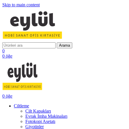
Skip to main content
Arama
0
0
öğe
0
öğe
Ciltleme
Cilt Kapakları
Evrak İmha Makinaları
Fotokopi Asetatı
Giyotinler