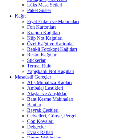
Lüks Masa Setleri
Paket Süsler
Kağıt
Fiyat Etiketi ve Makinaları
Fon Kartonları
Krapon Kağıtları
Küp Not Kağıtları
Özel Kağıt ve Kartonlar
Renkli Fotokopi Kağıtları
Resim Kağıtları
Stickerlar
Termal Rulo
Yapışkanlı Not Kağıtları
Masaüstü Gereçler
Afiş Muhafaza Kapları
Ambalaj Lastikleri
Ataşlar ve Ataşlıklar
Bant Kesme Makinaları
Bantlar
Bayrak Çeşitleri
Cetvelleri, Gönye, Pergel
Çöp Kovaları
Delgeçler
Evrak Rafları
Hesap Makinaları