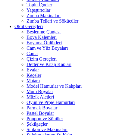
Toplu İğneler
Yapıştırıcılar
Zımba Makinaları
Zımba Telleri ve Sökücüler
Okul Gereçleri
Beslenme Çantası
Boya Kalemleri
Boyama Önlükleri
Cam ve Yüz Boyaları
Çanta
Çizim Gereçleri
Defter ve Kitap Kapları
Evalar
Keçeler
Matara
Model Hamurlar ve Kalıpları
Mum Boyalar
Müzik Aletleri
Oyun ve Proje Hamurları
Parmak Boyalar
Pastel Boyalar
Ponpon ve Şöniller
Şekilgeçler
Silikon ve Makinaları
Suluboyalar ve Su Kabı