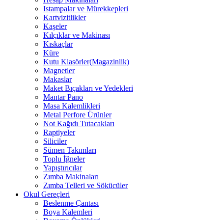
Istampalar ve Mürekkepleri
Kartvizitlikler
Kaşeler
Kılçıklar ve Makinası
Kıskaçlar
Küre
Kutu Klasörler(Magazinlik)
Magnetler
Makaslar
Maket Bıçakları ve Yedekleri
Mantar Pano
Masa Kalemlikleri
Metal Perfore Ürünler
Not Kağıdı Tutacakları
Raptiyeler
Siliciler
Sümen Takımları
Toplu İğneler
Yapıştırıcılar
Zımba Makinaları
Zımba Telleri ve Sökücüler
Okul Gereçleri
Beslenme Çantası
Boya Kalemleri