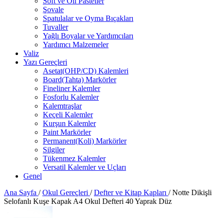
Soft ve Oil Pasteller
Şovale
Spatulalar ve Oyma Bıçakları
Tuvaller
Yağlı Boyalar ve Yardımcıları
Yardımcı Malzemeler
Valiz
Yazı Gereçleri
Asetat(OHP/CD) Kalemleri
Board(Tahta) Markörler
Fineliner Kalemler
Fosforlu Kalemler
Kalemtraşlar
Keçeli Kalemler
Kurşun Kalemler
Paint Markörler
Permanent(Koli) Markörler
Silgiler
Tükenmez Kalemler
Versatil Kalemler ve Uçları
Genel
Ana Sayfa
/
Okul Gereçleri
/
Defter ve Kitap Kapları
/
Notte Dikişli
Selofanlı Kuşe Kapak A4 Okul Defteri 40 Yaprak Düz