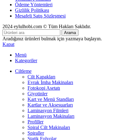
Ödeme Yöntemleri
Gizlilik Politikası
Mesafeli Satış Sözleşmesi
2024 eylulhobi.com © Tüm Hakları Saklıdır.
Arama
Aradığınız ürünleri bulmak için yazmaya başlayın.
Kapat
Menü
Kategoriler
Ciltleme
Cilt Kapakları
Evrak İmha Makinaları
Fotokopi Asetatı
Giyotinler
Kart ve Menü Standları
Kartlar ve Aksesuarları
Laminasyon Filmleri
Laminasyon Makinaları
Profiller
Spiral Cilt Makinaları
Spiraller
Statik Folyolar