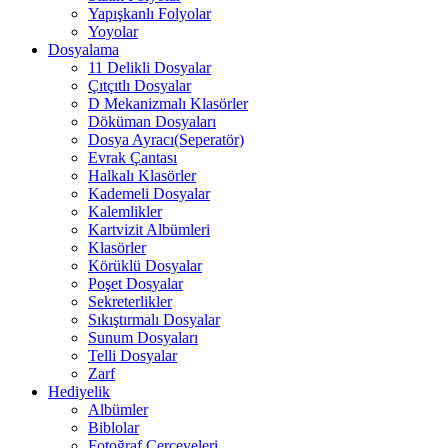
Yapışkanlı Folyolar
Yoyolar
Dosyalama
11 Delikli Dosyalar
Çıtçıtlı Dosyalar
D Mekanizmalı Klasörler
Döküman Dosyaları
Dosya Ayracı(Seperatör)
Evrak Çantası
Halkalı Klasörler
Kademeli Dosyalar
Kalemlikler
Kartvizit Albümleri
Klasörler
Körüklü Dosyalar
Poşet Dosyalar
Sekreterlikler
Sıkıştırmalı Dosyalar
Sunum Dosyaları
Telli Dosyalar
Zarf
Hediyelik
Albümler
Biblolar
Fotoğraf Çerçeveleri