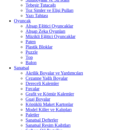
Tebeşir Tutacağı
Toz Simler ve Elişi Pulları
Yazı Tahtası
Oyuncak
Ahşap Eğitici Oyuncaklar
Ahşap Zeka Oyunları
Müzikli Eğitici Oyuncaklar
Paten
Plastik Bloklar
Puzzle
Top
Balon
Sanatsal
Akrilik Boyalar ve Yardımcıları
Cezanne Yağlı Boyalar
Dereceli Kalemler
Fırçalar
Grafit ve Kömür Kalemler
Guaj Boyalar
Köpüklü Maket Kartonlar
Model Killer ve Kalıpları
Paletler
Sanatsal Defterler
Sanatsal Resim Kağıtları