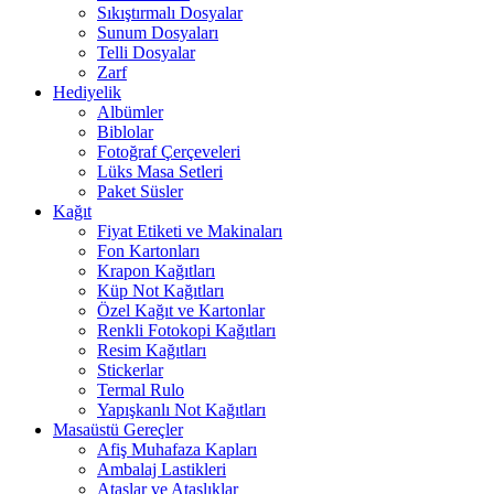
Sıkıştırmalı Dosyalar
Sunum Dosyaları
Telli Dosyalar
Zarf
Hediyelik
Albümler
Biblolar
Fotoğraf Çerçeveleri
Lüks Masa Setleri
Paket Süsler
Kağıt
Fiyat Etiketi ve Makinaları
Fon Kartonları
Krapon Kağıtları
Küp Not Kağıtları
Özel Kağıt ve Kartonlar
Renkli Fotokopi Kağıtları
Resim Kağıtları
Stickerlar
Termal Rulo
Yapışkanlı Not Kağıtları
Masaüstü Gereçler
Afiş Muhafaza Kapları
Ambalaj Lastikleri
Ataşlar ve Ataşlıklar