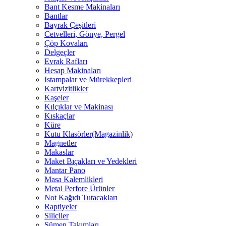
Bant Kesme Makinaları
Bantlar
Bayrak Çeşitleri
Cetvelleri, Gönye, Pergel
Çöp Kovaları
Delgeçler
Evrak Rafları
Hesap Makinaları
Istampalar ve Mürekkepleri
Kartvizitlikler
Kaşeler
Kılçıklar ve Makinası
Kıskaçlar
Küre
Kutu Klasörler(Magazinlik)
Magnetler
Makaslar
Maket Bıçakları ve Yedekleri
Mantar Pano
Masa Kalemlikleri
Metal Perfore Ürünler
Not Kağıdı Tutacakları
Raptiyeler
Siliciler
Sümen Takımları