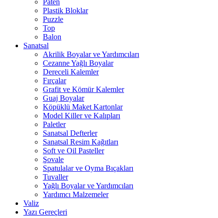
Paten
Plastik Bloklar
Puzzle
Top
Balon
Sanatsal
Akrilik Boyalar ve Yardımcıları
Cezanne Yağlı Boyalar
Dereceli Kalemler
Fırçalar
Grafit ve Kömür Kalemler
Guaj Boyalar
Köpüklü Maket Kartonlar
Model Killer ve Kalıpları
Paletler
Sanatsal Defterler
Sanatsal Resim Kağıtları
Soft ve Oil Pasteller
Şovale
Spatulalar ve Oyma Bıçakları
Tuvaller
Yağlı Boyalar ve Yardımcıları
Yardımcı Malzemeler
Valiz
Yazı Gereçleri