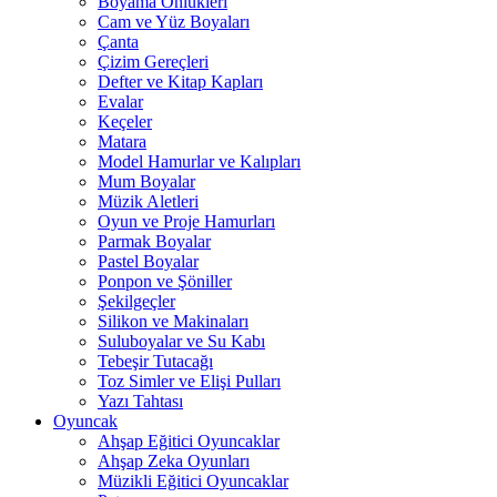
Boyama Önlükleri
Cam ve Yüz Boyaları
Çanta
Çizim Gereçleri
Defter ve Kitap Kapları
Evalar
Keçeler
Matara
Model Hamurlar ve Kalıpları
Mum Boyalar
Müzik Aletleri
Oyun ve Proje Hamurları
Parmak Boyalar
Pastel Boyalar
Ponpon ve Şöniller
Şekilgeçler
Silikon ve Makinaları
Suluboyalar ve Su Kabı
Tebeşir Tutacağı
Toz Simler ve Elişi Pulları
Yazı Tahtası
Oyuncak
Ahşap Eğitici Oyuncaklar
Ahşap Zeka Oyunları
Müzikli Eğitici Oyuncaklar