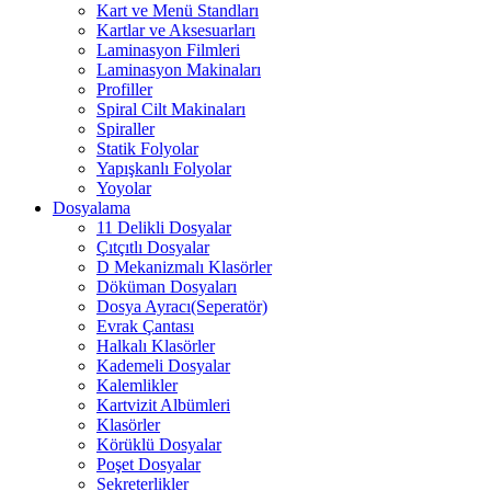
Kart ve Menü Standları
Kartlar ve Aksesuarları
Laminasyon Filmleri
Laminasyon Makinaları
Profiller
Spiral Cilt Makinaları
Spiraller
Statik Folyolar
Yapışkanlı Folyolar
Yoyolar
Dosyalama
11 Delikli Dosyalar
Çıtçıtlı Dosyalar
D Mekanizmalı Klasörler
Döküman Dosyaları
Dosya Ayracı(Seperatör)
Evrak Çantası
Halkalı Klasörler
Kademeli Dosyalar
Kalemlikler
Kartvizit Albümleri
Klasörler
Körüklü Dosyalar
Poşet Dosyalar
Sekreterlikler