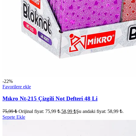
-22%
Favorilere ekle
Mıkro Nt-215 Çizgili Not Defteri 48 Li
75,99
₺
Orijinal fiyat: 75,99 ₺.
58,99
₺
Şu andaki fiyat: 58,99 ₺.
Sepete Ekle