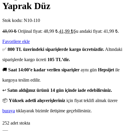
Yaprak Düz
Stok kodu:
N10-110
48,99
₺
Orijinal fiyat: 48,99 ₺.
41,99
₺
Şu andaki fiyat: 41,99 ₺.
Favorilere ekle
✅
800 TL üzerindeki siparişlerde kargo ücretsizdir.
Altındaki
siparişlerde kargo ücreti
105 TL’dir.
🚚
Saat 14:00’e kadar verilen siparişler
aynı gün
Hepsijet
ile
kargoya teslim edilir.
↩️
Satın aldığınız ürünü 14 gün içinde iade edebilirsiniz.
📦
Yüksek adetli alışverişleriniz
için fiyat teklifi almak üzere
buraya
tıklayarak bizimle iletişime geçebilirsiniz.
252 adet stokta