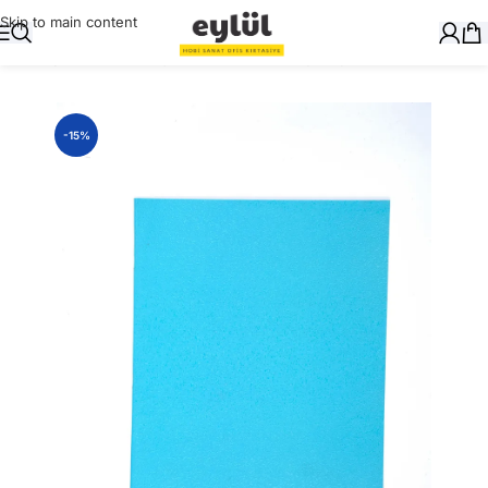
Skip to main content
Ana Sayfa
/
Okul Gereçleri
/
Defter ve Kitap Kapları
-15%