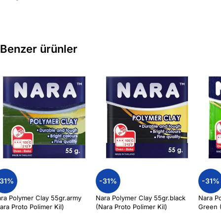
Benzer ürünler
-31%
-31%
-31%
ra Polymer Clay 55gr.army
Nara Polymer Clay 55gr.black
Nara Po
ara Proto Polimer Kil)
(Nara Proto Polimer Kil)
Green (