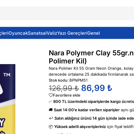
leri
Oyuncak
Sanatsal
Valiz
Yazı Gereçleri
Genel
 55gr.neon Orange (Nara Proto Polimer Kil)
Nara Polymer Clay 55gr.n
Polimer Kil)
Nara Polimer Kil 55 Gram Neon Orange, kolay şe
derecede ortalama 25 dakikada fırınlanarak sabi
Stok kodu:
BPNPM51
86,99
₺
126,99
₺
Favorilere ekle
✅
800 TL üzerindeki siparişlerde kargo ücretsi
🚚
Saat 14:00’e kadar verilen siparişler
aynı g
↩️
Satın aldığınız ürünü 14 gün içinde iade edeb
📦
Yüksek adetli alışverişleriniz
için fiyat tekli