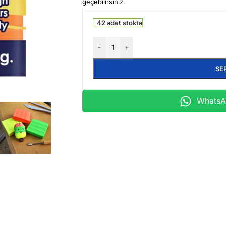
geçebilirsiniz.
42 adet stokta
-
+
SE
WhatsAp