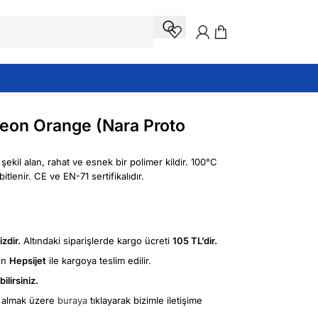
eon Orange (Nara Proto
kil alan, rahat ve esnek bir polimer kildir. 100°C
tlenir. CE ve EN-71 sertifikalıdır.
zdir.
Altındaki siparişlerde kargo ücreti
105 TL’dir.
ün
Hepsijet
ile kargoya teslim edilir.
ilirsiniz.
fi almak üzere
buraya
tıklayarak bizimle iletişime