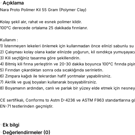
Açıklama
Nara Proto Polimer Kil 55 Gram (Polymer Clay)
Kolay şekil alır, rahat ve esnek polimer kildir.
100°C derecede ortalama 25 dakikada fırınlanır.
Kullanım :
1) İstenmeyen lekeleri önlemek için kullanmadan önce elinizi sabunlu su i
2) Çalışması kolay olana kadar elinizde yoğurun, kil ısındıkça yumuşayaca
3) Kili seçtiğiniz tasarıma göre şekillendirin.
4) Bitmiş kili fırına yerleştirin ve 20-30 dakika boyunca 100°C fırında piş
5) Fırından çıkardıktan sonra oda sıcaklığında serinletin.
6) Zımpara kağıdı ile tekrardan hafif yontmalar yapabilirsiniz.
7) Akrilik ve guaj boyaları kullanarak boyayabilirsiniz.
8) Boyamanın ardından, canlı ve parlak bir yüzey elde etmek için nesneye
CE sertifikalı, Conforms to Astm D-4236 ve ASTM F963 standartlarına gör
EN-71 testlerinden geçmiştir.
Ek bilgi
Değerlendirmeler (0)