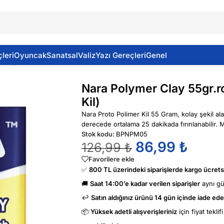
leri
Oyuncak
Sanatsal
Valiz
Yazı Gereçleri
Genel
55gr.rose Pınk (Nara Proto Polimer Kil)
Nara Polymer Clay 55gr.r
Kil)
Nara Proto Polimer Kil 55 Gram, kolay şekil ala
derecede ortalama 25 dakikada fırınlanabilir. M
Stok kodu:
BPNPM05
86,99
₺
126,99
₺
Favorilere ekle
✅
800 TL üzerindeki siparişlerde kargo ücretsi
🚚
Saat 14:00’e kadar verilen siparişler
aynı g
↩️
Satın aldığınız ürünü 14 gün içinde iade edeb
📦
Yüksek adetli alışverişleriniz
için fiyat tekli