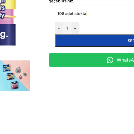
geçebilirsiniz.
108 adet stokta
-
+
SE
WhatsAp