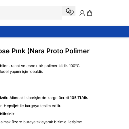
ose Pınk (Nara Proto Polimer
bilen, rahat ve esnek bir polimer kildir. 100°C
odel yapımı için idealdir.
zdir.
Altındaki siparişlerde kargo ücreti
105 TL’dir.
ün
Hepsijet
ile kargoya teslim edilir.
ilirsiniz.
fi almak üzere
buraya
tıklayarak bizimle iletişime