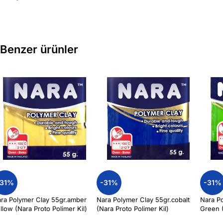
Benzer ürünler
-31%
-31%
-31%
ra Polymer Clay 55gr.amber
Nara Polymer Clay 55gr.cobalt
Nara Po
llow (Nara Proto Polimer Kil)
(Nara Proto Polimer Kil)
Green (