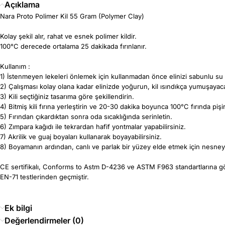
Açıklama
Nara Proto Polimer Kil 55 Gram (Polymer Clay)
Kolay şekil alır, rahat ve esnek polimer kildir.
100°C derecede ortalama 25 dakikada fırınlanır.
Kullanım :
1) İstenmeyen lekeleri önlemek için kullanmadan önce elinizi sabunlu su i
2) Çalışması kolay olana kadar elinizde yoğurun, kil ısındıkça yumuşayaca
3) Kili seçtiğiniz tasarıma göre şekillendirin.
4) Bitmiş kili fırına yerleştirin ve 20-30 dakika boyunca 100°C fırında piş
5) Fırından çıkardıktan sonra oda sıcaklığında serinletin.
6) Zımpara kağıdı ile tekrardan hafif yontmalar yapabilirsiniz.
7) Akrilik ve guaj boyaları kullanarak boyayabilirsiniz.
8) Boyamanın ardından, canlı ve parlak bir yüzey elde etmek için nesneye
CE sertifikalı, Conforms to Astm D-4236 ve ASTM F963 standartlarına gör
EN-71 testlerinden geçmiştir.
Ek bilgi
Değerlendirmeler (0)