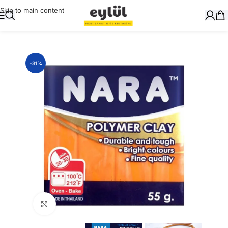
Skip to main content
Ana Sayfa
/
Sanatsal
/
Model Killer ve Kalıpları
-31%
Büyütmek için tıklayın