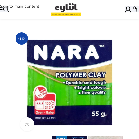
Skip to main content
Ana Sayfa
/
Sanatsal
/
Model Killer ve Kalıpları
-31%
Büyütmek için tıklayın