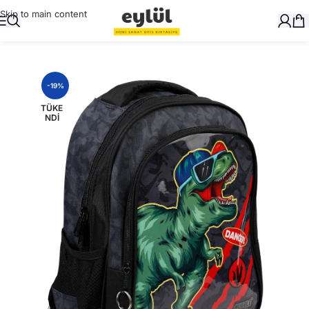
Skip to main content
Ana Sayfa
/
Okul Gereçleri
/
Çanta
-19%
TÜKE
NDI