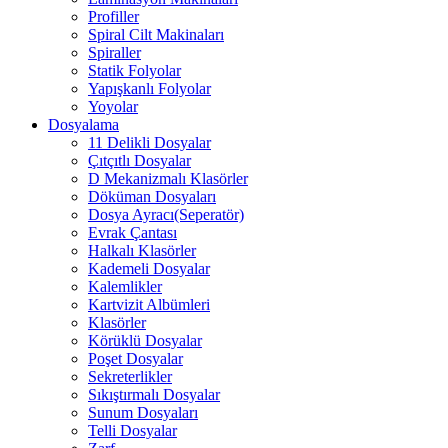
Profiller
Spiral Cilt Makinaları
Spiraller
Statik Folyolar
Yapışkanlı Folyolar
Yoyolar
Dosyalama
11 Delikli Dosyalar
Çıtçıtlı Dosyalar
D Mekanizmalı Klasörler
Döküman Dosyaları
Dosya Ayracı(Seperatör)
Evrak Çantası
Halkalı Klasörler
Kademeli Dosyalar
Kalemlikler
Kartvizit Albümleri
Klasörler
Körüklü Dosyalar
Poşet Dosyalar
Sekreterlikler
Sıkıştırmalı Dosyalar
Sunum Dosyaları
Telli Dosyalar