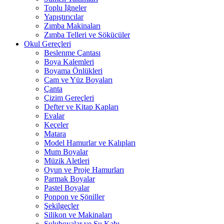
Toplu İğneler
Yapıştırıcılar
Zımba Makinaları
Zımba Telleri ve Sökücüler
Okul Gereçleri
Beslenme Çantası
Boya Kalemleri
Boyama Önlükleri
Cam ve Yüz Boyaları
Çanta
Çizim Gereçleri
Defter ve Kitap Kapları
Evalar
Keçeler
Matara
Model Hamurlar ve Kalıpları
Mum Boyalar
Müzik Aletleri
Oyun ve Proje Hamurları
Parmak Boyalar
Pastel Boyalar
Ponpon ve Şöniller
Şekilgeçler
Silikon ve Makinaları
Suluboyalar ve Su Kabı