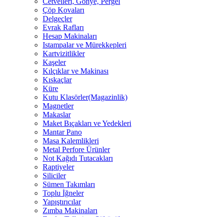
Cetvelleri, Gönye, Pergel
Çöp Kovaları
Delgeçler
Evrak Rafları
Hesap Makinaları
Istampalar ve Mürekkepleri
Kartvizitlikler
Kaşeler
Kılçıklar ve Makinası
Kıskaçlar
Küre
Kutu Klasörler(Magazinlik)
Magnetler
Makaslar
Maket Bıçakları ve Yedekleri
Mantar Pano
Masa Kalemlikleri
Metal Perfore Ürünler
Not Kağıdı Tutacakları
Raptiyeler
Siliciler
Sümen Takımları
Toplu İğneler
Yapıştırıcılar
Zımba Makinaları