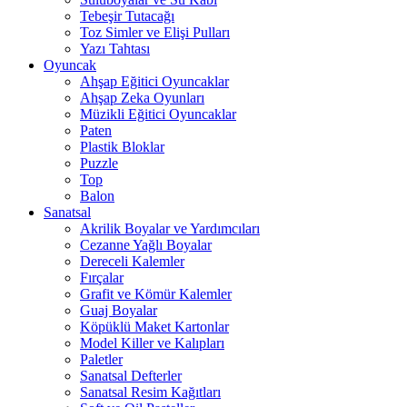
Tebeşir Tutacağı
Toz Simler ve Elişi Pulları
Yazı Tahtası
Oyuncak
Ahşap Eğitici Oyuncaklar
Ahşap Zeka Oyunları
Müzikli Eğitici Oyuncaklar
Paten
Plastik Bloklar
Puzzle
Top
Balon
Sanatsal
Akrilik Boyalar ve Yardımcıları
Cezanne Yağlı Boyalar
Dereceli Kalemler
Fırçalar
Grafit ve Kömür Kalemler
Guaj Boyalar
Köpüklü Maket Kartonlar
Model Killer ve Kalıpları
Paletler
Sanatsal Defterler
Sanatsal Resim Kağıtları