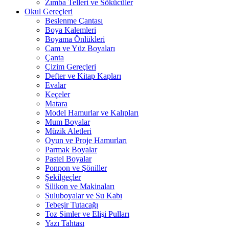
Zımba Telleri ve Sökücüler
Okul Gereçleri
Beslenme Çantası
Boya Kalemleri
Boyama Önlükleri
Cam ve Yüz Boyaları
Çanta
Çizim Gereçleri
Defter ve Kitap Kapları
Evalar
Keçeler
Matara
Model Hamurlar ve Kalıpları
Mum Boyalar
Müzik Aletleri
Oyun ve Proje Hamurları
Parmak Boyalar
Pastel Boyalar
Ponpon ve Şöniller
Şekilgeçler
Silikon ve Makinaları
Suluboyalar ve Su Kabı
Tebeşir Tutacağı
Toz Simler ve Elişi Pulları
Yazı Tahtası