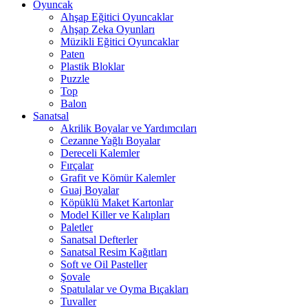
Oyuncak
Ahşap Eğitici Oyuncaklar
Ahşap Zeka Oyunları
Müzikli Eğitici Oyuncaklar
Paten
Plastik Bloklar
Puzzle
Top
Balon
Sanatsal
Akrilik Boyalar ve Yardımcıları
Cezanne Yağlı Boyalar
Dereceli Kalemler
Fırçalar
Grafit ve Kömür Kalemler
Guaj Boyalar
Köpüklü Maket Kartonlar
Model Killer ve Kalıpları
Paletler
Sanatsal Defterler
Sanatsal Resim Kağıtları
Soft ve Oil Pasteller
Şovale
Spatulalar ve Oyma Bıçakları
Tuvaller