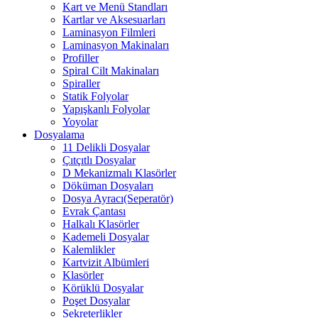
Kart ve Menü Standları
Kartlar ve Aksesuarları
Laminasyon Filmleri
Laminasyon Makinaları
Profiller
Spiral Cilt Makinaları
Spiraller
Statik Folyolar
Yapışkanlı Folyolar
Yoyolar
Dosyalama
11 Delikli Dosyalar
Çıtçıtlı Dosyalar
D Mekanizmalı Klasörler
Döküman Dosyaları
Dosya Ayracı(Seperatör)
Evrak Çantası
Halkalı Klasörler
Kademeli Dosyalar
Kalemlikler
Kartvizit Albümleri
Klasörler
Körüklü Dosyalar
Poşet Dosyalar
Sekreterlikler