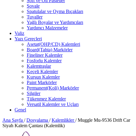
Soft ve Oil Pasteller
Şovale
Spatulalar ve Oyma Bıçakları
Tuvaller
Yağlı Boyalar ve Yardımcıları
Yardımcı Malzemeler
Valiz
Yazı Gereçleri
Asetat(OHP/CD) Kalemleri
Board(Tahta) Markörler
Fineliner Kalemler
Fosforlu Kalemler
Kalemtraşlar
Keçeli Kalemler
Kurşun Kalemler
Paint Markörler
Permanent(Koli) Markörler
Silgiler
Tükenmez Kalemler
Versatil Kalemler ve Uçları
Genel
Ana Sayfa
/
Dosyalama
/
Kalemlikler
/
Muggle Mu-9536 Drift Car
Siyah Kalem Çantası (Kalemlik)