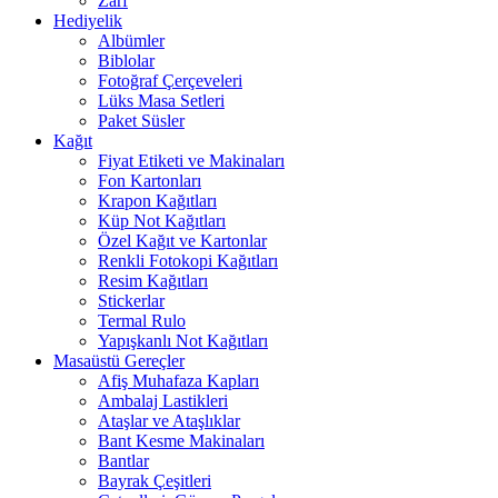
Zarf
Hediyelik
Albümler
Biblolar
Fotoğraf Çerçeveleri
Lüks Masa Setleri
Paket Süsler
Kağıt
Fiyat Etiketi ve Makinaları
Fon Kartonları
Krapon Kağıtları
Küp Not Kağıtları
Özel Kağıt ve Kartonlar
Renkli Fotokopi Kağıtları
Resim Kağıtları
Stickerlar
Termal Rulo
Yapışkanlı Not Kağıtları
Masaüstü Gereçler
Afiş Muhafaza Kapları
Ambalaj Lastikleri
Ataşlar ve Ataşlıklar
Bant Kesme Makinaları
Bantlar
Bayrak Çeşitleri