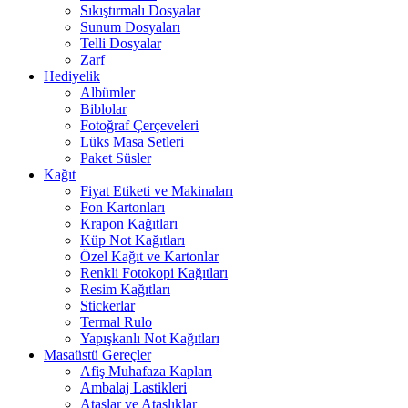
Sıkıştırmalı Dosyalar
Sunum Dosyaları
Telli Dosyalar
Zarf
Hediyelik
Albümler
Biblolar
Fotoğraf Çerçeveleri
Lüks Masa Setleri
Paket Süsler
Kağıt
Fiyat Etiketi ve Makinaları
Fon Kartonları
Krapon Kağıtları
Küp Not Kağıtları
Özel Kağıt ve Kartonlar
Renkli Fotokopi Kağıtları
Resim Kağıtları
Stickerlar
Termal Rulo
Yapışkanlı Not Kağıtları
Masaüstü Gereçler
Afiş Muhafaza Kapları
Ambalaj Lastikleri
Ataşlar ve Ataşlıklar