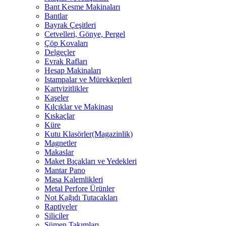
Bant Kesme Makinaları
Bantlar
Bayrak Çeşitleri
Cetvelleri, Gönye, Pergel
Çöp Kovaları
Delgeçler
Evrak Rafları
Hesap Makinaları
Istampalar ve Mürekkepleri
Kartvizitlikler
Kaşeler
Kılçıklar ve Makinası
Kıskaçlar
Küre
Kutu Klasörler(Magazinlik)
Magnetler
Makaslar
Maket Bıçakları ve Yedekleri
Mantar Pano
Masa Kalemlikleri
Metal Perfore Ürünler
Not Kağıdı Tutacakları
Raptiyeler
Siliciler
Sümen Takımları