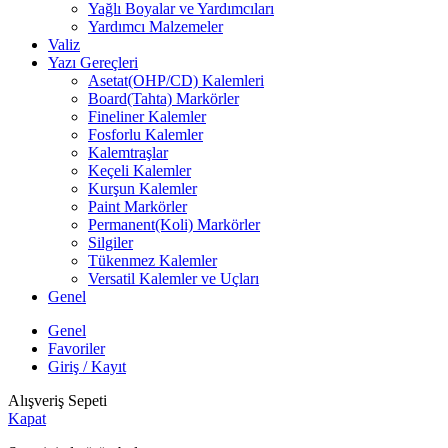
Yağlı Boyalar ve Yardımcıları
Yardımcı Malzemeler
Valiz
Yazı Gereçleri
Asetat(OHP/CD) Kalemleri
Board(Tahta) Markörler
Fineliner Kalemler
Fosforlu Kalemler
Kalemtraşlar
Keçeli Kalemler
Kurşun Kalemler
Paint Markörler
Permanent(Koli) Markörler
Silgiler
Tükenmez Kalemler
Versatil Kalemler ve Uçları
Genel
Genel
Favoriler
Giriş / Kayıt
Alışveriş Sepeti
Kapat