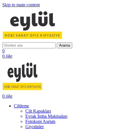
Skip to main content
Arama
0
0
öğe
0
öğe
Ciltleme
Cilt Kapakları
Evrak İmha Makinaları
Fotokopi Asetatı
Giyotinler