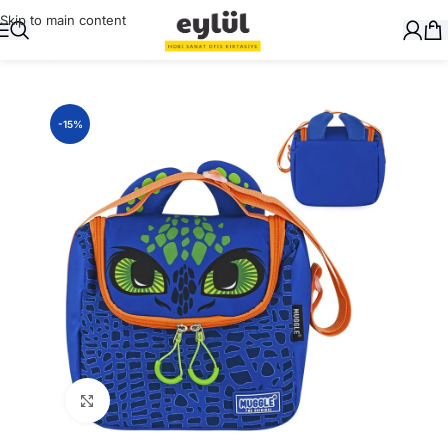
Skip to main content
Ana Sayfa
/
Okul Gereçleri
/
Beslenme Çantası
-15%
Büyütmek için tıklayın