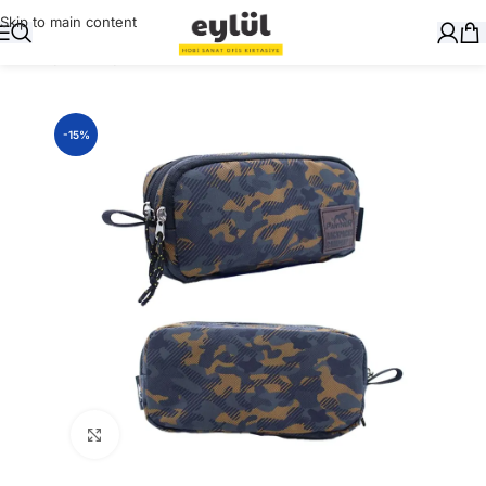
Skip to main content
Ana Sayfa
/
Dosyalama
/
Kalemlikler
-15%
Büyütmek için tıklayın