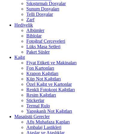
Sıkıştırmalı Dosyalar
Sunum Dosyaları
Telli Dosyalar
Zarf
Hediyelik
Albümler
Biblolar
Fotoğraf Çerçeveleri
Lüks Masa Setleri
Paket Süsler
Kağıt
Fiyat Etiketi ve Makinaları
Fon Kartonları
Krapon Kağıtları
Küp Not Kağıtları
Özel Kağıt ve Kartonlar
Renkli Fotokopi Kağıtları
Resim Kağıtları
Stickerlar
Termal Rulo
Yapışkanlı Not Kağıtları
Masaüstü Gereçler
Afiş Muhafaza Kapları
Ambalaj Lastikleri
Ataşlar ve Ataşlıklar