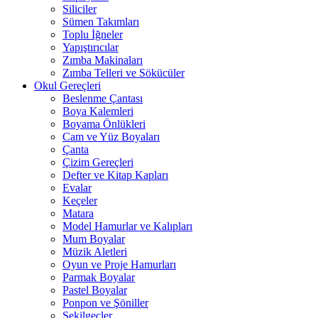
Siliciler
Sümen Takımları
Toplu İğneler
Yapıştırıcılar
Zımba Makinaları
Zımba Telleri ve Sökücüler
Okul Gereçleri
Beslenme Çantası
Boya Kalemleri
Boyama Önlükleri
Cam ve Yüz Boyaları
Çanta
Çizim Gereçleri
Defter ve Kitap Kapları
Evalar
Keçeler
Matara
Model Hamurlar ve Kalıpları
Mum Boyalar
Müzik Aletleri
Oyun ve Proje Hamurları
Parmak Boyalar
Pastel Boyalar
Ponpon ve Şöniller
Şekilgeçler