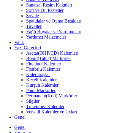
Sanatsal Resim Kağıtları
Soft ve Oil Pasteller
Şovale
Spatulalar ve Oyma Bıçakları
Tuvaller
Yağlı Boyalar ve Yardımcıları
Yardımcı Malzemeler
Valiz
Yazı Gereçleri
Asetat(OHP/CD) Kalemleri
Board(Tahta) Markörler
Fineliner Kalemler
Fosforlu Kalemler
Kalemtraşlar
Keçeli Kalemler
Kurşun Kalemler
Paint Markörler
Permanent(Koli) Markörler
Silgiler
Tükenmez Kalemler
Versatil Kalemler ve Uçları
Genel
Genel
Favoriler