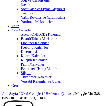
Soft ve Oil Pasteller
Şovale
Spatulalar ve Oyma Bıçakları
Tuvaller
Yağlı Boyalar ve Yardımcıları
Yardımcı Malzemeler
Valiz
Yazı Gereçleri
Asetat(OHP/CD) Kalemleri
Board(Tahta) Markörler
Fineliner Kalemler
Fosforlu Kalemler
Kalemtraşlar
Keçeli Kalemler
Kurşun Kalemler
Paint Markörler
Permanent(Koli) Markörler
Silgiler
Tükenmez Kalemler
Versatil Kalemler ve Uçları
Genel
Ana Sayfa
/
Okul Gereçleri
/
Beslenme Çantası
/
Muggle Mu-5881
Basketball Beslenme Çantası