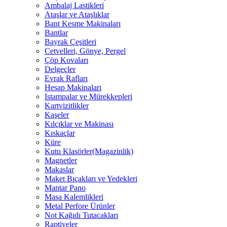
Ambalaj Lastikleri
Ataşlar ve Ataşlıklar
Bant Kesme Makinaları
Bantlar
Bayrak Çeşitleri
Cetvelleri, Gönye, Pergel
Çöp Kovaları
Delgeçler
Evrak Rafları
Hesap Makinaları
Istampalar ve Mürekkepleri
Kartvizitlikler
Kaşeler
Kılçıklar ve Makinası
Kıskaçlar
Küre
Kutu Klasörler(Magazinlik)
Magnetler
Makaslar
Maket Bıçakları ve Yedekleri
Mantar Pano
Masa Kalemlikleri
Metal Perfore Ürünler
Not Kağıdı Tutacakları
Raptiyeler