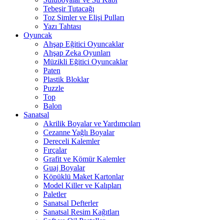
Tebeşir Tutacağı
Toz Simler ve Elişi Pulları
Yazı Tahtası
Oyuncak
Ahşap Eğitici Oyuncaklar
Ahşap Zeka Oyunları
Müzikli Eğitici Oyuncaklar
Paten
Plastik Bloklar
Puzzle
Top
Balon
Sanatsal
Akrilik Boyalar ve Yardımcıları
Cezanne Yağlı Boyalar
Dereceli Kalemler
Fırçalar
Grafit ve Kömür Kalemler
Guaj Boyalar
Köpüklü Maket Kartonlar
Model Killer ve Kalıpları
Paletler
Sanatsal Defterler
Sanatsal Resim Kağıtları