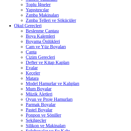
Toplu İğneler
Yapıştırıcılar
Zımba Makinaları
Zımba Telleri ve Sökücüler
Okul Gereçleri
Beslenme Çantası
Boya Kalemleri
Boyama Önlükleri
Cam ve Yüz Boyaları
Çanta
Çizim Gereçleri
Defter ve Kitap Kapları
Evalar
Keçeler
Matara
Model Hamurlar ve Kalıpları
Mum Boyalar
Müzik Aletleri
Oyun ve Proje Hamurları
Parmak Boyalar
Pastel Boyalar
Ponpon ve Şöniller
Şekilgeçler
Silikon ve Makinaları
Suluboyalar ve Su Kabı