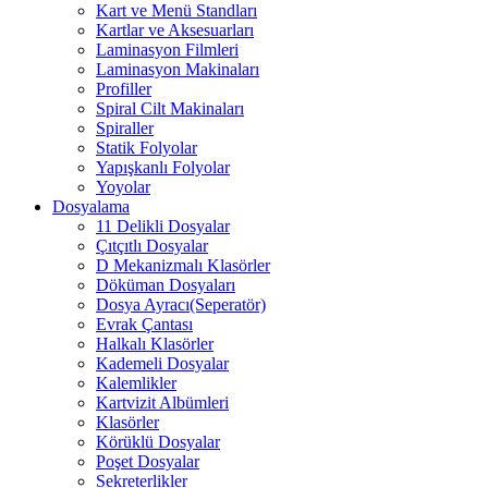
Kart ve Menü Standları
Kartlar ve Aksesuarları
Laminasyon Filmleri
Laminasyon Makinaları
Profiller
Spiral Cilt Makinaları
Spiraller
Statik Folyolar
Yapışkanlı Folyolar
Yoyolar
Dosyalama
11 Delikli Dosyalar
Çıtçıtlı Dosyalar
D Mekanizmalı Klasörler
Döküman Dosyaları
Dosya Ayracı(Seperatör)
Evrak Çantası
Halkalı Klasörler
Kademeli Dosyalar
Kalemlikler
Kartvizit Albümleri
Klasörler
Körüklü Dosyalar
Poşet Dosyalar
Sekreterlikler