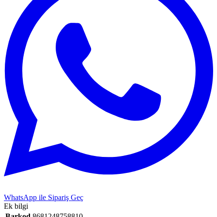
WhatsApp ile Sipariş Geç
Ek bilgi
Barkod
8681248758810