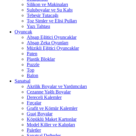
Silikon ve Makinaları
Suluboyalar ve Su Kabı
Tebeşir Tutacağı
Toz Simler ve Elişi Pulları
Yazı Tahtası
Oyuncak
Ahşap Eğitici Oyuncaklar
Ahşap Zeka Oyunları
Müzikli Eğitici Oyuncaklar
Paten
Plastik Bloklar
Puzzle
Top
Balon
Sanatsal
Akrilik Boyalar ve Yardımcıları
Cezanne Yağlı Boyalar
Dereceli Kalemler
Fırçalar
Grafit ve Kömür Kalemler
Guaj Boyalar
Köpüklü Maket Kartonlar
Model Killer ve Kalıpları
Paletler
Sanatsal Defterler