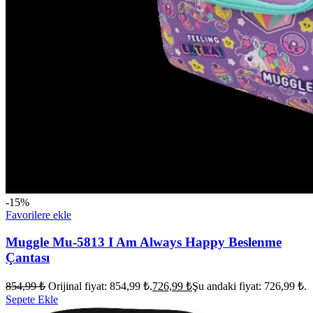
-15%
Favorilere ekle
Muggle Mu-5813 I Am Always Happy Beslenme
Çantası
854,99
₺
Orijinal fiyat: 854,99 ₺.
726,99
₺
Şu andaki fiyat: 726,99 ₺.
Sepete Ekle