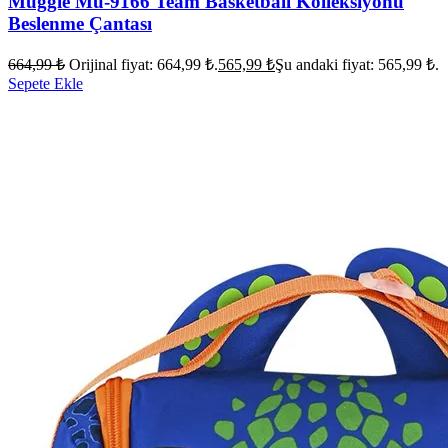
Muggle Mu-9166 Team Basketball Kolleksiyonu
Beslenme Çantası
664,99
₺
Orijinal fiyat: 664,99 ₺.
565,99
₺
Şu andaki fiyat: 565,99 ₺.
Sepete Ekle