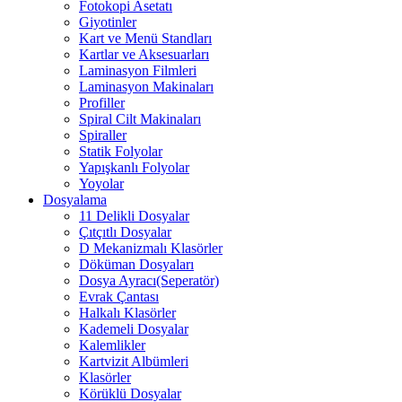
Fotokopi Asetatı
Giyotinler
Kart ve Menü Standları
Kartlar ve Aksesuarları
Laminasyon Filmleri
Laminasyon Makinaları
Profiller
Spiral Cilt Makinaları
Spiraller
Statik Folyolar
Yapışkanlı Folyolar
Yoyolar
Dosyalama
11 Delikli Dosyalar
Çıtçıtlı Dosyalar
D Mekanizmalı Klasörler
Döküman Dosyaları
Dosya Ayracı(Seperatör)
Evrak Çantası
Halkalı Klasörler
Kademeli Dosyalar
Kalemlikler
Kartvizit Albümleri
Klasörler
Körüklü Dosyalar