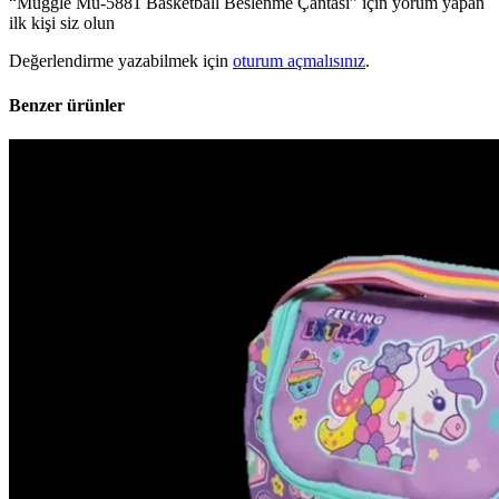
“Muggle Mu-5881 Basketball Beslenme Çantası” için yorum yapan
ilk kişi siz olun
Değerlendirme yazabilmek için
oturum açmalısınız
.
Benzer ürünler