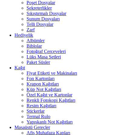
Poşet Dosyalar
Sekreterlikler
Sıkıştırmalı Dosyalar
Sunum Dosyaları
Telli Dosyalar
Zarf
Hediyelik
Albümler
Biblolar
Fotoğraf Çerçeveleri
Lüks Masa Setleri
Paket Süsler
Kağıt
Fiyat Etiketi ve Makinaları
Fon Kartonları
Krapon Kağıtları
Küp Not Kağıtları
Özel Kağıt ve Kartonlar
Renkli Fotokopi Kağıtları
Resim Kağıtları
Stickerlar
Termal Rulo
Yapışkanlı Not Kağıtları
Masaüstü Gereçler
Afiş Muhafaza Kapları