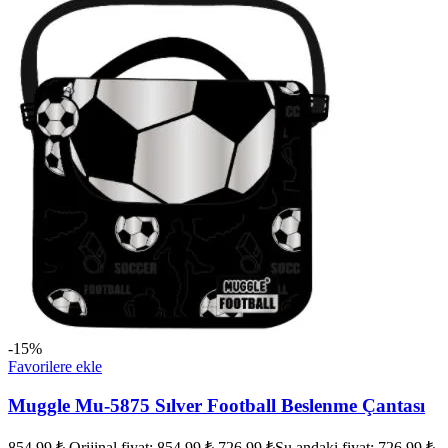
-15%
Favorilere ekle
Muggle Mu-5875 Sılver Football Beslenme Çantası
854,99
₺
Orijinal fiyat: 854,99 ₺.
726,99
₺
Şu andaki fiyat: 726,99 ₺.