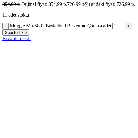
854,99
₺
Orijinal fiyat: 854,99 ₺.
726,99
₺
Şu andaki fiyat: 726,99 ₺.
11 adet stokta
Muggle Mu-5881 Basketball Beslenme Çantası adet
-
+
Sepete Ekle
Favorilere ekle