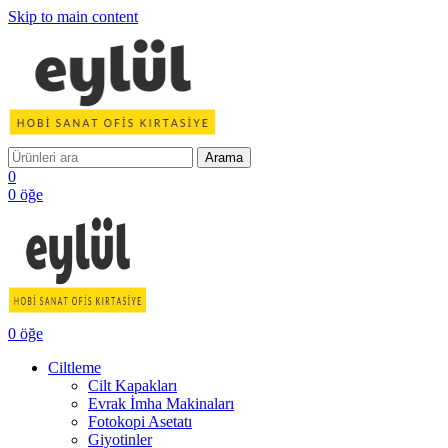
Skip to main content
Arama
0
0
öğe
0
öğe
Ciltleme
Cilt Kapakları
Evrak İmha Makinaları
Fotokopi Asetatı
Giyotinler