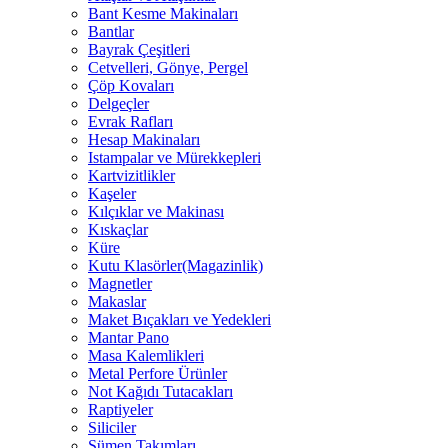
Bant Kesme Makinaları
Bantlar
Bayrak Çeşitleri
Cetvelleri, Gönye, Pergel
Çöp Kovaları
Delgeçler
Evrak Rafları
Hesap Makinaları
Istampalar ve Mürekkepleri
Kartvizitlikler
Kaşeler
Kılçıklar ve Makinası
Kıskaçlar
Küre
Kutu Klasörler(Magazinlik)
Magnetler
Makaslar
Maket Bıçakları ve Yedekleri
Mantar Pano
Masa Kalemlikleri
Metal Perfore Ürünler
Not Kağıdı Tutacakları
Raptiyeler
Siliciler
Sümen Takımları