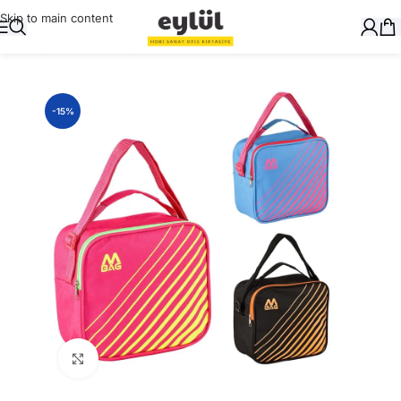
Skip to main content
Ana Sayfa
/
Okul Gereçleri
/
Beslenme Çantası
-15%
Büyütmek için tıklayın