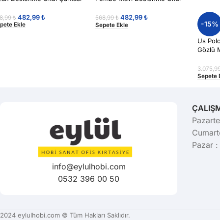
Çantası
482,99
₺
482,99
₺
8,99
₺
568,99
₺
-15%
pete Ekle
Sepete Ekle
Us Polo
Gözlü M
3.075,9
Sepete 
ÇALIŞ
Pazarte
Cumarte
Pazar :
info@eylulhobi.com
0532 396 00 50
2024 eylulhobi.com © Tüm Hakları Saklıdır.