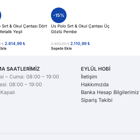
-15%
 Sırt & Okul Çantası Dört
Us Polo Sırt & Okul Çantası Üç
etalik Yeşil
Gözlü Pembe
2.614,99
₺
2.110,99
₺
9
₺
2.483,99
₺
Ekle
Sepete Ekle
MA SAATLERİMİZ
EYLÜL HOBİ
si – Cuma: 08:00 – 19:00
İletişim
si: 08:00 – 19:00
Hakkımızda
 Kapalı
Banka Hesap Bilgilerimiz
Sipariş Takibi