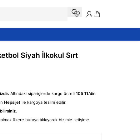
bol Siyah İlkokul Sırt
zdir.
Altındaki siparişlerde kargo ücreti
105 TL’dir.
ün
Hepsijet
ile kargoya teslim edilir.
ilirsiniz.
fi almak üzere
buraya
tıklayarak bizimle iletişime