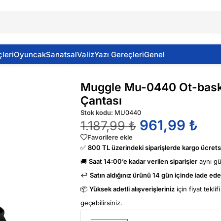
leri
Oyuncak
Sanatsal
Valiz
Yazı Gereçleri
Genel
Siyah İlkokul Sırt Çantası
Muggle Mu-0440 Ot-basket
Çantası
Stok kodu:
MU0440
961,99
₺
1.187,99
₺
Favorilere ekle
✅
800 TL üzerindeki siparişlerde kargo ücretsi
🚚
Saat 14:00’e kadar verilen siparişler
aynı g
↩️
Satın aldığınız ürünü 14 gün içinde iade edeb
📦
Yüksek adetli alışverişleriniz
için fiyat tekli
geçebilirsiniz.