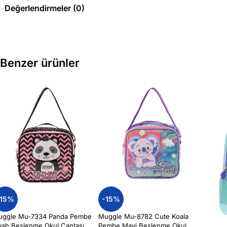
Değerlendirmeler (0)
Benzer ürünler
-15%
-15%
uggle Mu-7334 Panda Pembe
Muggle Mu-8782 Cute Koala
yah Beslenme Okul Çantası
Pembe Mavi Beslenme Okul