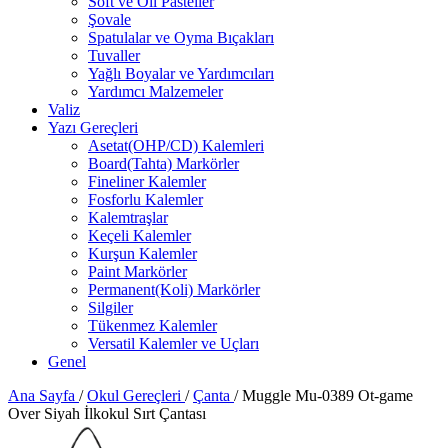
Soft ve Oil Pasteller
Şovale
Spatulalar ve Oyma Bıçakları
Tuvaller
Yağlı Boyalar ve Yardımcıları
Yardımcı Malzemeler
Valiz
Yazı Gereçleri
Asetat(OHP/CD) Kalemleri
Board(Tahta) Markörler
Fineliner Kalemler
Fosforlu Kalemler
Kalemtraşlar
Keçeli Kalemler
Kurşun Kalemler
Paint Markörler
Permanent(Koli) Markörler
Silgiler
Tükenmez Kalemler
Versatil Kalemler ve Uçları
Genel
Ana Sayfa
/
Okul Gereçleri
/
Çanta
/
Muggle Mu-0389 Ot-game
Over Siyah İlkokul Sırt Çantası