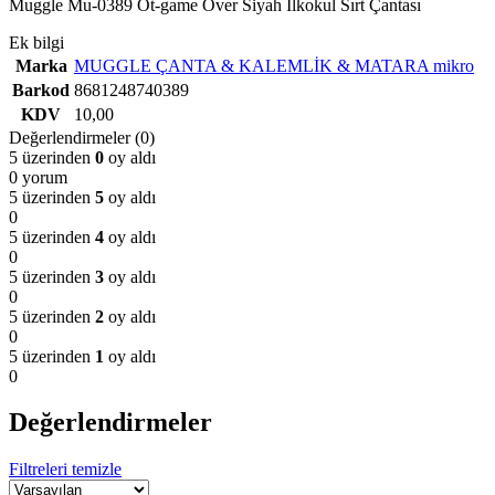
Muggle Mu-0389 Ot-game Over Siyah İlkokul Sırt Çantası
Ek bilgi
Marka
MUGGLE ÇANTA & KALEMLİK & MATARA mikro
Barkod
8681248740389
KDV
10,00
Değerlendirmeler (0)
5 üzerinden
0
oy aldı
0 yorum
5 üzerinden
5
oy aldı
0
5 üzerinden
4
oy aldı
0
5 üzerinden
3
oy aldı
0
5 üzerinden
2
oy aldı
0
5 üzerinden
1
oy aldı
0
Değerlendirmeler
Filtreleri temizle