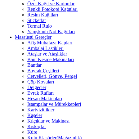
Özel Kağıt ve Kartonlar
Renkli Fotokopi Kağıtları
Resim Kağıtları
Stickerlar
Termal Rulo
Yapışkanlı Not Kağıtları
Masaüstü Gereçler
Afiş Muhafaza Kapları
Ambalaj Lastikleri
Ataşlar ve Ataşlıklar
Bant Kesme Makinaları
Bantlar
Bayrak Çeşitleri
Cetvelleri, Gönye, Pergel
Çöp Kovaları
Delgeçler
Evrak Rafları
Hesap Makinaları
Istampalar ve Mürekkepleri
Kartvizitlikler
Kaşeler
Kılçıklar ve Makinası
Kıskaçlar
Küre
Kutu Klasörler(Magazinlik)