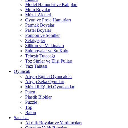
Model Hamurlar ve Kalıpları
Mum Boyalar
Müzik Aletleri
Oyun ve Proje Hamurları
Parmak Boyalar
Pastel Boyalar
Ponpon ve Şöniller
Şekilgeçler
Silikon ve Makinaları
Suluboyalar ve Su Kabı
Tebeşir Tutacağı
Toz Simler ve Elişi Pulları
Yazı Tahtası
Oyuncak
Ahşap Eğitici Oyuncaklar
Ahşap Zeka Oyunları
Müzikli Eğitici Oyuncaklar
Paten
Plastik Bloklar
Puzzle
Top
Balon
Sanatsal
Akrilik Boyalar ve Yardımcıları
Cezanne Yağlı Boyalar