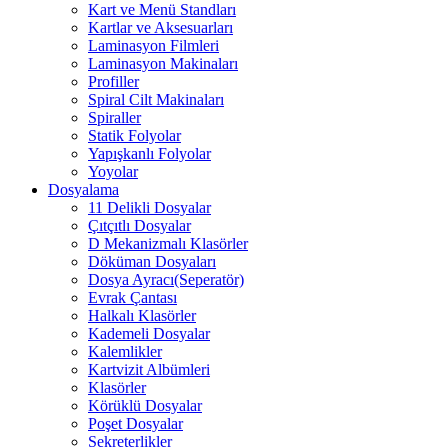
Kart ve Menü Standları
Kartlar ve Aksesuarları
Laminasyon Filmleri
Laminasyon Makinaları
Profiller
Spiral Cilt Makinaları
Spiraller
Statik Folyolar
Yapışkanlı Folyolar
Yoyolar
Dosyalama
11 Delikli Dosyalar
Çıtçıtlı Dosyalar
D Mekanizmalı Klasörler
Döküman Dosyaları
Dosya Ayracı(Seperatör)
Evrak Çantası
Halkalı Klasörler
Kademeli Dosyalar
Kalemlikler
Kartvizit Albümleri
Klasörler
Körüklü Dosyalar
Poşet Dosyalar
Sekreterlikler