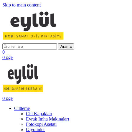
Skip to main content
Arama
0
0
öğe
0
öğe
Ciltleme
Cilt Kapakları
Evrak İmha Makinaları
Fotokopi Asetatı
Giyotinler