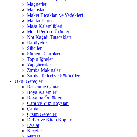
Magnetler
Makaslar
Maket Bıçakları ve Yedekleri
Mantar Pano
Masa Kalemlikleri
Metal Perfore Ürünler
Not Kağıdı Tutacakları
Raptiyeler
Siliciler
Sümen Takımları
Toplu İğneler
Yapıştırıcılar
Zımba Makinaları
Zımba Telleri ve Sökücüler
Okul Gereçleri
Beslenme Çantası
Boya Kalemleri
Boyama Önlükleri
Cam ve Yüz Boyaları
Çanta
Çizim Gereçleri
Defter ve Kitap Kapları
Evalar
Keçeler
Matara