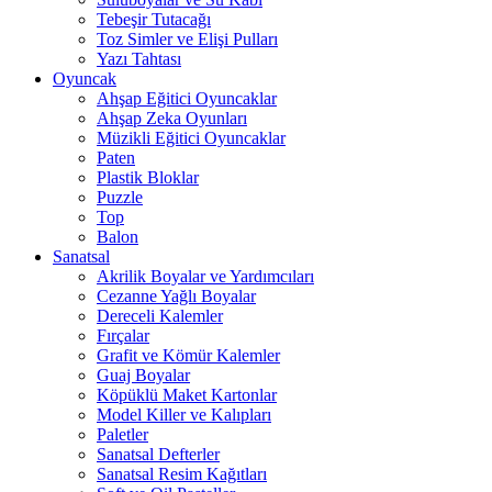
Tebeşir Tutacağı
Toz Simler ve Elişi Pulları
Yazı Tahtası
Oyuncak
Ahşap Eğitici Oyuncaklar
Ahşap Zeka Oyunları
Müzikli Eğitici Oyuncaklar
Paten
Plastik Bloklar
Puzzle
Top
Balon
Sanatsal
Akrilik Boyalar ve Yardımcıları
Cezanne Yağlı Boyalar
Dereceli Kalemler
Fırçalar
Grafit ve Kömür Kalemler
Guaj Boyalar
Köpüklü Maket Kartonlar
Model Killer ve Kalıpları
Paletler
Sanatsal Defterler
Sanatsal Resim Kağıtları