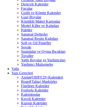
Dereceli Kalemler
Fırçalar
Grafit ve Kömür Kalemler
Guaj Boyalar
Köpüklü Maket Kartonlar
Model Killer ve Kalıpları
Paletler
Sanatsal Defterler
Sanatsal Resim Kağıtları
Soft ve Oil Pasteller
Şovale
Spatulalar ve Oyma Bıçakları
Tuvaller
Yağlı Boyalar ve Yardımcıları
Yardımcı Malzemeler
Valiz
Yazı Gereçleri
Asetat(OHP/CD) Kalemleri
Board(Tahta) Markörler
Fineliner Kalemler
Fosforlu Kalemler
Kalemtraşlar
Keçeli Kalemler
Kurşun Kalemler