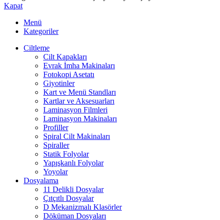
Kapat
Menü
Kategoriler
Ciltleme
Cilt Kapakları
Evrak İmha Makinaları
Fotokopi Asetatı
Giyotinler
Kart ve Menü Standları
Kartlar ve Aksesuarları
Laminasyon Filmleri
Laminasyon Makinaları
Profiller
Spiral Cilt Makinaları
Spiraller
Statik Folyolar
Yapışkanlı Folyolar
Yoyolar
Dosyalama
11 Delikli Dosyalar
Çıtçıtlı Dosyalar
D Mekanizmalı Klasörler
Döküman Dosyaları