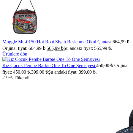
Muggle Mu-0150 Hot Roat Siyah Beslenme Okul Çantası
664,99
₺
Orijinal fiyat: 664,99 ₺.
565,99
₺
Şu andaki fiyat: 565,99 ₺.
Ürünlere dön
Kız Çocuk Pembe Barbie One To One Şemsiyesi
450,00
₺
Orijinal
fiyat: 450,00 ₺.
399,00
₺
Şu andaki fiyat: 399,00 ₺.
-19%
Tükendi