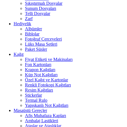
Sıkıştırmalı Dosyalar
Sunum Dosyaları
Telli Dosyalar
Zarf
Hediyelik
Albümler
Biblolar
Fotoğraf Çerçeveleri
Lüks Masa Setleri
Paket Süsler
Kağıt
Fiyat Etiketi ve Makinaları
Fon Kartonları
Krapon Kağıtları
Küp Not Kağıtları
Özel Kağıt ve Kartonlar
Renkli Fotokopi Kağıtları
Resim Kağıtları
Stickerlar
Termal Rulo
Yapışkanlı Not Kağıtları
Masaüstü Gereçler
Afiş Muhafaza Kapları
Ambalaj Lastikleri
Ataşlar ve Ataşlıklar