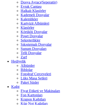
Dosya Ayracı(Seperatör)
Evrak Çantası
Halkalı Klasörler
Kademeli Dosyalar
Kalemlikler
Kartvizit Albümleri
Klasörler
Körüklü Dosyalar
Poşet Dosyalar
Sekreterlikler
Sıkıştırmalı Dosyalar
Sunum Dosyaları
Telli Dosyalar
Zarf
Hediyelik
Albümler
Biblolar
Fotoğraf Çerçeveleri
Lüks Masa Setleri
Paket Süsler
Kağıt
Fiyat Etiketi ve Makinaları
Fon Kartonları
Krapon Kağıtları
Küp Not Kağıtları