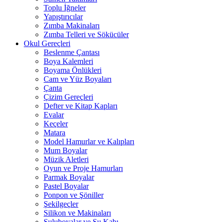
Toplu İğneler
Yapıştırıcılar
Zımba Makinaları
Zımba Telleri ve Sökücüler
Okul Gereçleri
Beslenme Çantası
Boya Kalemleri
Boyama Önlükleri
Cam ve Yüz Boyaları
Çanta
Çizim Gereçleri
Defter ve Kitap Kapları
Evalar
Keçeler
Matara
Model Hamurlar ve Kalıpları
Mum Boyalar
Müzik Aletleri
Oyun ve Proje Hamurları
Parmak Boyalar
Pastel Boyalar
Ponpon ve Şöniller
Şekilgeçler
Silikon ve Makinaları
Suluboyalar ve Su Kabı