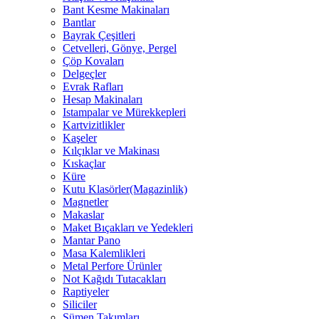
Bant Kesme Makinaları
Bantlar
Bayrak Çeşitleri
Cetvelleri, Gönye, Pergel
Çöp Kovaları
Delgeçler
Evrak Rafları
Hesap Makinaları
Istampalar ve Mürekkepleri
Kartvizitlikler
Kaşeler
Kılçıklar ve Makinası
Kıskaçlar
Küre
Kutu Klasörler(Magazinlik)
Magnetler
Makaslar
Maket Bıçakları ve Yedekleri
Mantar Pano
Masa Kalemlikleri
Metal Perfore Ürünler
Not Kağıdı Tutacakları
Raptiyeler
Siliciler
Sümen Takımları