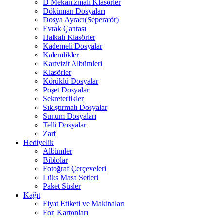
D Mekanizmalı Klasörler
Döküman Dosyaları
Dosya Ayracı(Seperatör)
Evrak Çantası
Halkalı Klasörler
Kademeli Dosyalar
Kalemlikler
Kartvizit Albümleri
Klasörler
Körüklü Dosyalar
Poşet Dosyalar
Sekreterlikler
Sıkıştırmalı Dosyalar
Sunum Dosyaları
Telli Dosyalar
Zarf
Hediyelik
Albümler
Biblolar
Fotoğraf Çerçeveleri
Lüks Masa Setleri
Paket Süsler
Kağıt
Fiyat Etiketi ve Makinaları
Fon Kartonları