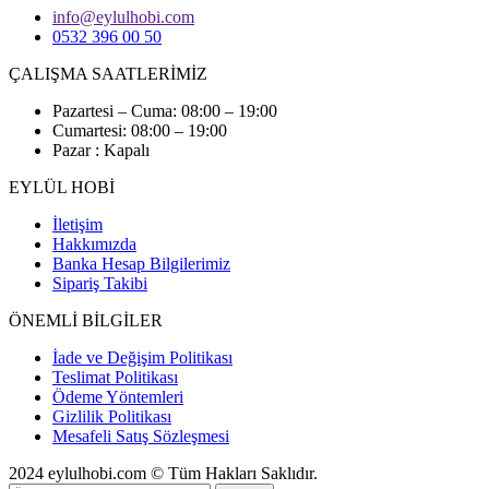
info@eylulhobi.com
0532 396 00 50
ÇALIŞMA SAATLERİMİZ
Pazartesi – Cuma: 08:00 – 19:00
Cumartesi: 08:00 – 19:00
Pazar : Kapalı
EYLÜL HOBİ
İletişim
Hakkımızda
Banka Hesap Bilgilerimiz
Sipariş Takibi
ÖNEMLİ BİLGİLER
İade ve Değişim Politikası
Teslimat Politikası
Ödeme Yöntemleri
Gizlilik Politikası
Mesafeli Satış Sözleşmesi
2024 eylulhobi.com © Tüm Hakları Saklıdır.