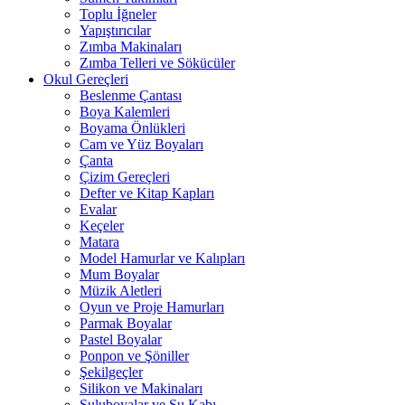
Toplu İğneler
Yapıştırıcılar
Zımba Makinaları
Zımba Telleri ve Sökücüler
Okul Gereçleri
Beslenme Çantası
Boya Kalemleri
Boyama Önlükleri
Cam ve Yüz Boyaları
Çanta
Çizim Gereçleri
Defter ve Kitap Kapları
Evalar
Keçeler
Matara
Model Hamurlar ve Kalıpları
Mum Boyalar
Müzik Aletleri
Oyun ve Proje Hamurları
Parmak Boyalar
Pastel Boyalar
Ponpon ve Şöniller
Şekilgeçler
Silikon ve Makinaları
Suluboyalar ve Su Kabı