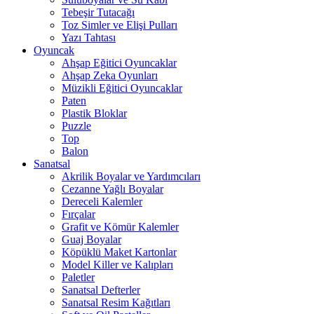
Tebeşir Tutacağı
Toz Simler ve Elişi Pulları
Yazı Tahtası
Oyuncak
Ahşap Eğitici Oyuncaklar
Ahşap Zeka Oyunları
Müzikli Eğitici Oyuncaklar
Paten
Plastik Bloklar
Puzzle
Top
Balon
Sanatsal
Akrilik Boyalar ve Yardımcıları
Cezanne Yağlı Boyalar
Dereceli Kalemler
Fırçalar
Grafit ve Kömür Kalemler
Guaj Boyalar
Köpüklü Maket Kartonlar
Model Killer ve Kalıpları
Paletler
Sanatsal Defterler
Sanatsal Resim Kağıtları