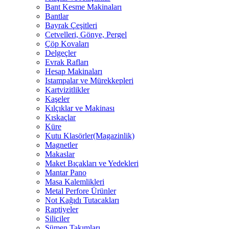
Bant Kesme Makinaları
Bantlar
Bayrak Çeşitleri
Cetvelleri, Gönye, Pergel
Çöp Kovaları
Delgeçler
Evrak Rafları
Hesap Makinaları
Istampalar ve Mürekkepleri
Kartvizitlikler
Kaşeler
Kılçıklar ve Makinası
Kıskaçlar
Küre
Kutu Klasörler(Magazinlik)
Magnetler
Makaslar
Maket Bıçakları ve Yedekleri
Mantar Pano
Masa Kalemlikleri
Metal Perfore Ürünler
Not Kağıdı Tutacakları
Raptiyeler
Siliciler
Sümen Takımları