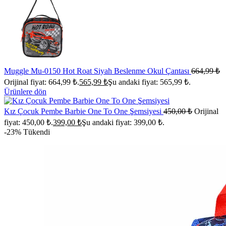
Muggle Mu-0150 Hot Roat Siyah Beslenme Okul Çantası
664,99
₺
Orijinal fiyat: 664,99 ₺.
565,99
₺
Şu andaki fiyat: 565,99 ₺.
Ürünlere dön
Kız Çocuk Pembe Barbie One To One Şemsiyesi
450,00
₺
Orijinal
fiyat: 450,00 ₺.
399,00
₺
Şu andaki fiyat: 399,00 ₺.
-23%
Tükendi