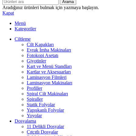
Arama
Aradığınız ürünleri bulmak için yazmaya başlayın.
Kapat
Menü
Kategoriler
Ciltleme
Cilt Kapakları
Evrak İmha Makinaları
Fotokopi Asetatı
Giyotinler
Kart ve Menü Standları
Kartlar ve Aksesuarları
Laminasyon Filmleri
Laminasyon Makinaları
Profiller
Spiral Cilt Makinaları
Spiraller
Statik Folyolar
Yapışkanlı Folyolar
Yoyolar
Dosyalama
11 Delikli Dosyalar
Çıtçıtlı Dosyalar