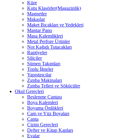
Küre
Kutu Klasörler(Magazinlik)
Magnetler
Makaslar
Maket Bıçakları ve Yedekleri
Mantar Pano
Masa Kalemlikleri
Metal Perfore Ürünler
Not Kağıdı Tutacakları
Raptiyeler
Siliciler
Sümen Takımları
Toplu İğneler
Yapıştırıcılar
Zımba Makinaları
Zımba Telleri ve Sökücüler
Okul Gereçleri
Beslenme Çantası
Boya Kalemleri
Boyama Önlükleri
Cam ve Yüz Boyaları
Çanta
Çizim Gereçleri
Defter ve Kitap Kapları
Evalar