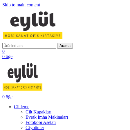
Skip to main content
Arama
0
0
öğe
0
öğe
Ciltleme
Cilt Kapakları
Evrak İmha Makinaları
Fotokopi Asetatı
Giyotinler