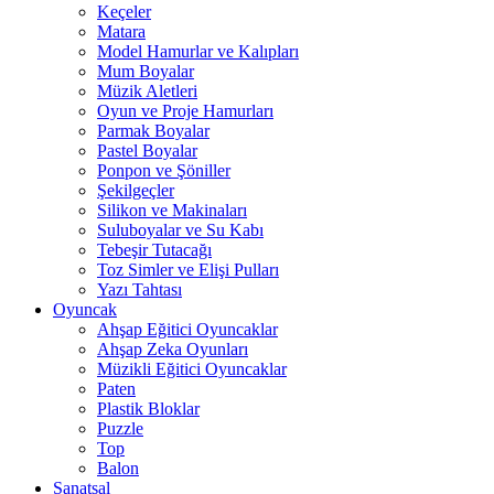
Keçeler
Matara
Model Hamurlar ve Kalıpları
Mum Boyalar
Müzik Aletleri
Oyun ve Proje Hamurları
Parmak Boyalar
Pastel Boyalar
Ponpon ve Şöniller
Şekilgeçler
Silikon ve Makinaları
Suluboyalar ve Su Kabı
Tebeşir Tutacağı
Toz Simler ve Elişi Pulları
Yazı Tahtası
Oyuncak
Ahşap Eğitici Oyuncaklar
Ahşap Zeka Oyunları
Müzikli Eğitici Oyuncaklar
Paten
Plastik Bloklar
Puzzle
Top
Balon
Sanatsal