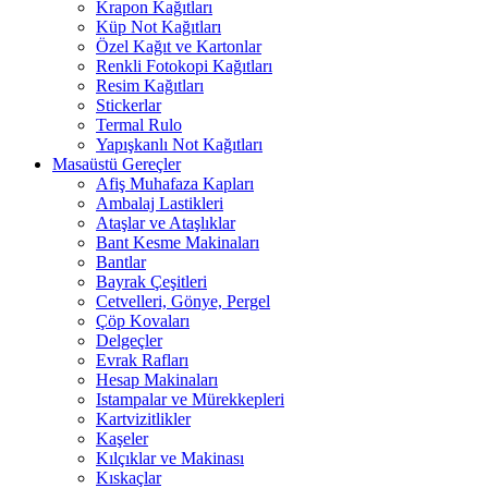
Krapon Kağıtları
Küp Not Kağıtları
Özel Kağıt ve Kartonlar
Renkli Fotokopi Kağıtları
Resim Kağıtları
Stickerlar
Termal Rulo
Yapışkanlı Not Kağıtları
Masaüstü Gereçler
Afiş Muhafaza Kapları
Ambalaj Lastikleri
Ataşlar ve Ataşlıklar
Bant Kesme Makinaları
Bantlar
Bayrak Çeşitleri
Cetvelleri, Gönye, Pergel
Çöp Kovaları
Delgeçler
Evrak Rafları
Hesap Makinaları
Istampalar ve Mürekkepleri
Kartvizitlikler
Kaşeler
Kılçıklar ve Makinası
Kıskaçlar