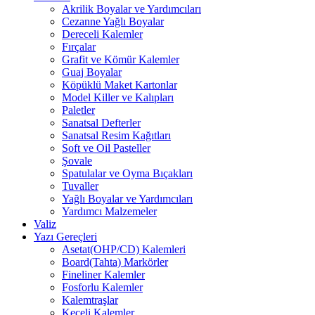
Akrilik Boyalar ve Yardımcıları
Cezanne Yağlı Boyalar
Dereceli Kalemler
Fırçalar
Grafit ve Kömür Kalemler
Guaj Boyalar
Köpüklü Maket Kartonlar
Model Killer ve Kalıpları
Paletler
Sanatsal Defterler
Sanatsal Resim Kağıtları
Soft ve Oil Pasteller
Şovale
Spatulalar ve Oyma Bıçakları
Tuvaller
Yağlı Boyalar ve Yardımcıları
Yardımcı Malzemeler
Valiz
Yazı Gereçleri
Asetat(OHP/CD) Kalemleri
Board(Tahta) Markörler
Fineliner Kalemler
Fosforlu Kalemler
Kalemtraşlar
Keçeli Kalemler