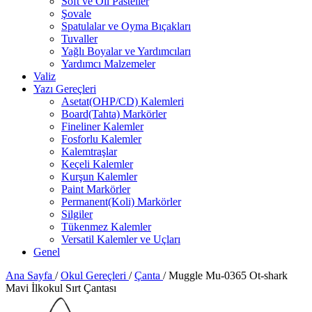
Soft ve Oil Pasteller
Şovale
Spatulalar ve Oyma Bıçakları
Tuvaller
Yağlı Boyalar ve Yardımcıları
Yardımcı Malzemeler
Valiz
Yazı Gereçleri
Asetat(OHP/CD) Kalemleri
Board(Tahta) Markörler
Fineliner Kalemler
Fosforlu Kalemler
Kalemtraşlar
Keçeli Kalemler
Kurşun Kalemler
Paint Markörler
Permanent(Koli) Markörler
Silgiler
Tükenmez Kalemler
Versatil Kalemler ve Uçları
Genel
Ana Sayfa
/
Okul Gereçleri
/
Çanta
/
Muggle Mu-0365 Ot-shark
Mavi İlkokul Sırt Çantası