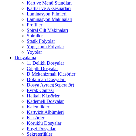
Kart ve Menü Standları
Kartlar ve Aksesuarları
Laminasyon Filmleri
Laminasyon Makinaları
Profiller
Spiral Cilt Makinaları
Spiraller
Statik Folyolar
Yapışkanlı Folyolar
Yoyolar
Dosyalama
11 Delikli Dosyalar
Çıtçıtlı Dosyalar
D Mekanizmalı Klasörler
Döküman Dosyaları
Dosya Ayracı(Seperatör)
Evrak Çantası
Halkalı Klasörler
Kademeli Dosyalar
Kalemlikler
Kartvizit Albümleri
Klasörler
Körüklü Dosyalar
Poşet Dosyalar
Sekreterlikler