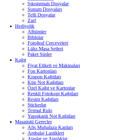
Sıkıştırmalı Dosyalar
Sunum Dosyaları
Telli Dosyalar
Zarf
Hediyelik
Albümler
Biblolar
Fotoğraf Çerçeveleri
Lüks Masa Setleri
Paket Süsler
Kağıt
Fiyat Etiketi ve Makinaları
Fon Kartonları
Krapon Kağıtları
Küp Not Kağıtları
Özel Kağıt ve Kartonlar
Renkli Fotokopi Kağıtları
Resim Kağıtları
Stickerlar
Termal Rulo
Yapışkanlı Not Kağıtları
Masaüstü Gereçler
Afiş Muhafaza Kapları
Ambalaj Lastikleri
Ataşlar ve Ataşlıklar