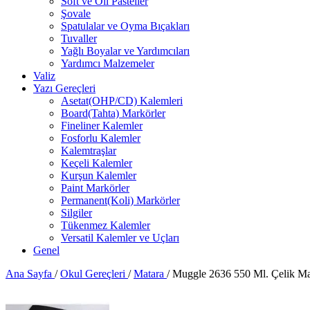
Soft ve Oil Pasteller
Şovale
Spatulalar ve Oyma Bıçakları
Tuvaller
Yağlı Boyalar ve Yardımcıları
Yardımcı Malzemeler
Valiz
Yazı Gereçleri
Asetat(OHP/CD) Kalemleri
Board(Tahta) Markörler
Fineliner Kalemler
Fosforlu Kalemler
Kalemtraşlar
Keçeli Kalemler
Kurşun Kalemler
Paint Markörler
Permanent(Koli) Markörler
Silgiler
Tükenmez Kalemler
Versatil Kalemler ve Uçları
Genel
Ana Sayfa
/
Okul Gereçleri
/
Matara
/
Muggle 2636 550 Ml. Çelik Ma