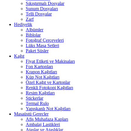
Sıkıştırmalı Dosyalar
Sunum Dosyaları
Telli Dosyalar
Zarf
Hediyelik
Albümler
Biblolar
Fotoğraf Çerçeveleri
Lüks Masa Setleri
Paket Süsler
Kağıt
Fiyat Etiketi ve Makinaları
Fon Kartonları
Krapon Kağıtları
Küp Not Kağıtları
Özel Kağıt ve Kartonlar
Renkli Fotokopi Kağıtları
Resim Kağıtları
Stickerlar
Termal Rulo
Yapışkanlı Not Kağıtları
Masaüstü Gereçler
Afiş Muhafaza Kapları
Ambalaj Lastikleri
Ataşlar ve Ataşlıklar