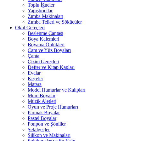
Toplu İğneler
Yapıştırıcılar
Zımba Makinaları
Zımba Telleri ve Sökücüler
Okul Gereçleri
Beslenme Çantası
Boya Kalemleri
Boyama Önlükleri
Cam ve Yüz Boyaları
Çanta
Çizim Gereçleri
Defter ve Kitap Kapları
Evalar
Keçeler
Matara
Model Hamurlar ve Kalıpları
Mum Boyalar
Müzik Aletleri
Oyun ve Proje Hamurları
Parmak Boyalar
Pastel Boyalar
Ponpon ve Şöniller
Şekilgeçler
Silikon ve Makinaları
Suluboyalar ve Su Kabı