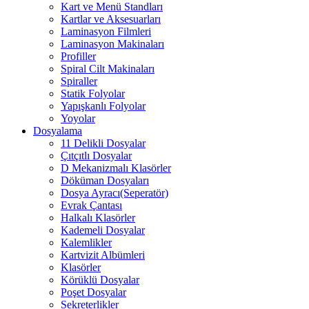
Kart ve Menü Standları
Kartlar ve Aksesuarları
Laminasyon Filmleri
Laminasyon Makinaları
Profiller
Spiral Cilt Makinaları
Spiraller
Statik Folyolar
Yapışkanlı Folyolar
Yoyolar
Dosyalama
11 Delikli Dosyalar
Çıtçıtlı Dosyalar
D Mekanizmalı Klasörler
Döküman Dosyaları
Dosya Ayracı(Seperatör)
Evrak Çantası
Halkalı Klasörler
Kademeli Dosyalar
Kalemlikler
Kartvizit Albümleri
Klasörler
Körüklü Dosyalar
Poşet Dosyalar
Sekreterlikler