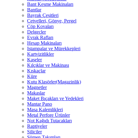
Bant Kesme Makinaları
Bantlar
Bayrak Çeşitleri
Cetvelleri, Gönye, Pergel
Çöp Kovaları
Delgeçler
Evrak Rafları
Hesap Makinaları
Istampalar ve Mürekkepleri
Kartvizitlikler
Kaşeler
Kılçıklar ve Makinası
Kıskaçlar
Küre
Kutu Klasörler(Magazinlik)
Magnetler
Makaslar
Maket Bıçakları ve Yedekleri
Mantar Pano
Masa Kalemlikleri
Metal Perfore Ürünler
Not Kağıdı Tutacakları
Raptiyeler
Siliciler
Sümen Takımları