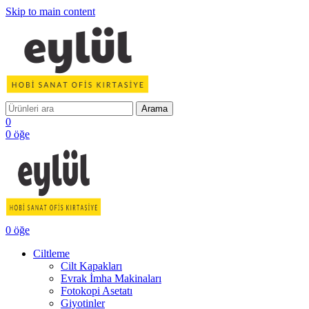
Skip to main content
Arama
0
0
öğe
0
öğe
Ciltleme
Cilt Kapakları
Evrak İmha Makinaları
Fotokopi Asetatı
Giyotinler