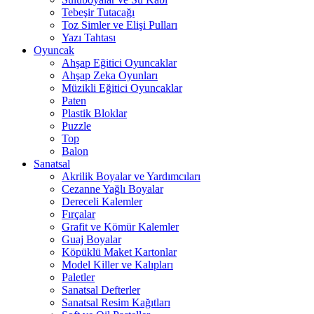
Tebeşir Tutacağı
Toz Simler ve Elişi Pulları
Yazı Tahtası
Oyuncak
Ahşap Eğitici Oyuncaklar
Ahşap Zeka Oyunları
Müzikli Eğitici Oyuncaklar
Paten
Plastik Bloklar
Puzzle
Top
Balon
Sanatsal
Akrilik Boyalar ve Yardımcıları
Cezanne Yağlı Boyalar
Dereceli Kalemler
Fırçalar
Grafit ve Kömür Kalemler
Guaj Boyalar
Köpüklü Maket Kartonlar
Model Killer ve Kalıpları
Paletler
Sanatsal Defterler
Sanatsal Resim Kağıtları