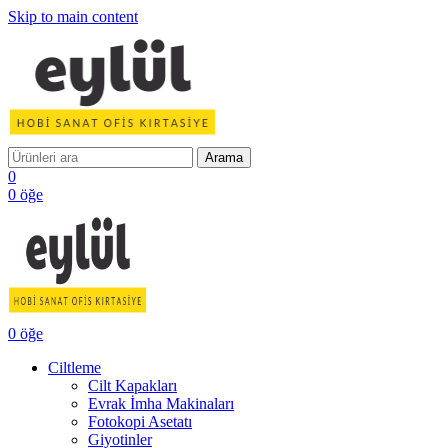
Skip to main content
Arama
0
0
öğe
0
öğe
Ciltleme
Cilt Kapakları
Evrak İmha Makinaları
Fotokopi Asetatı
Giyotinler