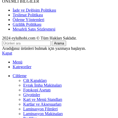
ÖNEMLİ BİLGİLER
İade ve Değişim Politikası
Teslimat Politikası
Ödeme Yöntemleri
Gizlilik Politikası
Mesafeli Satış Sözleşmesi
2024 eylulhobi.com © Tüm Hakları Saklıdır.
Arama
Aradığınız ürünleri bulmak için yazmaya başlayın.
Kapat
Menü
Kategoriler
Ciltleme
Cilt Kapakları
Evrak İmha Makinaları
Fotokopi Asetatı
Giyotinler
Kart ve Menü Standları
Kartlar ve Aksesuarları
Laminasyon Filmleri
Laminasyon Makinaları