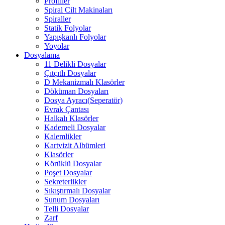
Profiller
Spiral Cilt Makinaları
Spiraller
Statik Folyolar
Yapışkanlı Folyolar
Yoyolar
Dosyalama
11 Delikli Dosyalar
Çıtçıtlı Dosyalar
D Mekanizmalı Klasörler
Döküman Dosyaları
Dosya Ayracı(Seperatör)
Evrak Çantası
Halkalı Klasörler
Kademeli Dosyalar
Kalemlikler
Kartvizit Albümleri
Klasörler
Körüklü Dosyalar
Poşet Dosyalar
Sekreterlikler
Sıkıştırmalı Dosyalar
Sunum Dosyaları
Telli Dosyalar
Zarf