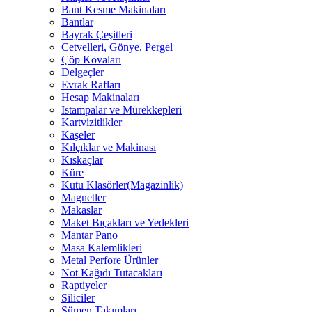
Bant Kesme Makinaları
Bantlar
Bayrak Çeşitleri
Cetvelleri, Gönye, Pergel
Çöp Kovaları
Delgeçler
Evrak Rafları
Hesap Makinaları
Istampalar ve Mürekkepleri
Kartvizitlikler
Kaşeler
Kılçıklar ve Makinası
Kıskaçlar
Küre
Kutu Klasörler(Magazinlik)
Magnetler
Makaslar
Maket Bıçakları ve Yedekleri
Mantar Pano
Masa Kalemlikleri
Metal Perfore Ürünler
Not Kağıdı Tutacakları
Raptiyeler
Siliciler
Sümen Takımları