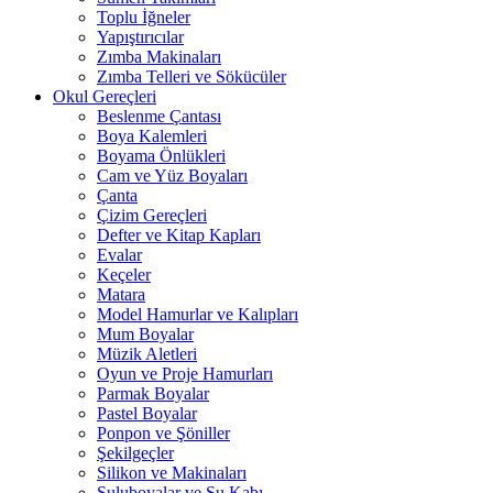
Toplu İğneler
Yapıştırıcılar
Zımba Makinaları
Zımba Telleri ve Sökücüler
Okul Gereçleri
Beslenme Çantası
Boya Kalemleri
Boyama Önlükleri
Cam ve Yüz Boyaları
Çanta
Çizim Gereçleri
Defter ve Kitap Kapları
Evalar
Keçeler
Matara
Model Hamurlar ve Kalıpları
Mum Boyalar
Müzik Aletleri
Oyun ve Proje Hamurları
Parmak Boyalar
Pastel Boyalar
Ponpon ve Şöniller
Şekilgeçler
Silikon ve Makinaları
Suluboyalar ve Su Kabı