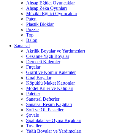
Ahşap Eğitici Oyuncaklar
Ahşap Zeka Oyunları
Müzikli Eğitici Oyuncaklar
Paten
Plastik Bloklar
Puzzle
Top
Balon
Sanatsal
Akrilik Boyalar ve Yardımcıları
Cezanne Yağlı Boyalar
Dereceli Kalemler
Fırçalar
Grafit ve Kömür Kalemler
Guaj Boyalar
Köpüklü Maket Kartonlar
Model Killer ve Kalıpları
Paletler
Sanatsal Defterler
Sanatsal Resim Kağıtları
Soft ve Oil Pasteller
Şovale
Spatulalar ve Oyma Bıçakları
Tuvaller
Yağlı Boyalar ve Yardımcıları