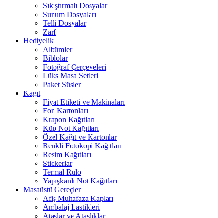
Sıkıştırmalı Dosyalar
Sunum Dosyaları
Telli Dosyalar
Zarf
Hediyelik
Albümler
Biblolar
Fotoğraf Çerçeveleri
Lüks Masa Setleri
Paket Süsler
Kağıt
Fiyat Etiketi ve Makinaları
Fon Kartonları
Krapon Kağıtları
Küp Not Kağıtları
Özel Kağıt ve Kartonlar
Renkli Fotokopi Kağıtları
Resim Kağıtları
Stickerlar
Termal Rulo
Yapışkanlı Not Kağıtları
Masaüstü Gereçler
Afiş Muhafaza Kapları
Ambalaj Lastikleri
Ataşlar ve Ataşlıklar