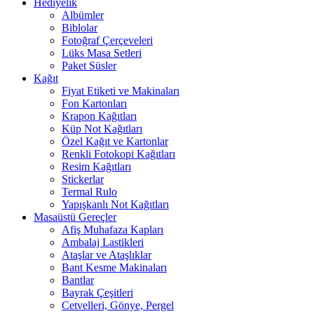
Hediyelik
Albümler
Biblolar
Fotoğraf Çerçeveleri
Lüks Masa Setleri
Paket Süsler
Kağıt
Fiyat Etiketi ve Makinaları
Fon Kartonları
Krapon Kağıtları
Küp Not Kağıtları
Özel Kağıt ve Kartonlar
Renkli Fotokopi Kağıtları
Resim Kağıtları
Stickerlar
Termal Rulo
Yapışkanlı Not Kağıtları
Masaüstü Gereçler
Afiş Muhafaza Kapları
Ambalaj Lastikleri
Ataşlar ve Ataşlıklar
Bant Kesme Makinaları
Bantlar
Bayrak Çeşitleri
Cetvelleri, Gönye, Pergel