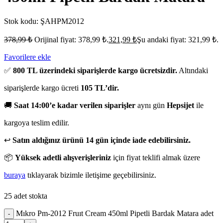
Stok kodu:
ŞAHPM2012
378,99
₺
Orijinal fiyat: 378,99 ₺.
321,99
₺
Şu andaki fiyat: 321,99 ₺.
Favorilere ekle
✅
800 TL üzerindeki siparişlerde kargo ücretsizdir.
Altındaki
siparişlerde kargo ücreti
105 TL’dir.
🚚
Saat 14:00’e kadar verilen siparişler
aynı gün
Hepsijet
ile
kargoya teslim edilir.
↩️
Satın aldığınız ürünü 14 gün içinde iade edebilirsiniz.
📦
Yüksek adetli alışverişleriniz
için fiyat teklifi almak üzere
buraya
tıklayarak bizimle iletişime geçebilirsiniz.
25 adet stokta
Mıkro Pm-2012 Fruıt Cream 450ml Pipetli Bardak Matara adet
-