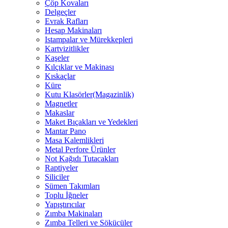
Çöp Kovaları
Delgeçler
Evrak Rafları
Hesap Makinaları
Istampalar ve Mürekkepleri
Kartvizitlikler
Kaşeler
Kılçıklar ve Makinası
Kıskaçlar
Küre
Kutu Klasörler(Magazinlik)
Magnetler
Makaslar
Maket Bıçakları ve Yedekleri
Mantar Pano
Masa Kalemlikleri
Metal Perfore Ürünler
Not Kağıdı Tutacakları
Raptiyeler
Siliciler
Sümen Takımları
Toplu İğneler
Yapıştırıcılar
Zımba Makinaları
Zımba Telleri ve Sökücüler