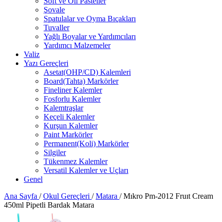
Soft ve Oil Pasteller
Şovale
Spatulalar ve Oyma Bıçakları
Tuvaller
Yağlı Boyalar ve Yardımcıları
Yardımcı Malzemeler
Valiz
Yazı Gereçleri
Asetat(OHP/CD) Kalemleri
Board(Tahta) Markörler
Fineliner Kalemler
Fosforlu Kalemler
Kalemtraşlar
Keçeli Kalemler
Kurşun Kalemler
Paint Markörler
Permanent(Koli) Markörler
Silgiler
Tükenmez Kalemler
Versatil Kalemler ve Uçları
Genel
Ana Sayfa
/
Okul Gereçleri
/
Matara
/
Mıkro Pm-2012 Fruıt Cream
450ml Pipetli Bardak Matara