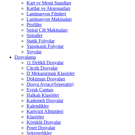
Kart ve Menü Standları
Kartlar ve Aksesuarları
Laminasyon Filmleri
Laminasyon Makinaları
Profiller
Spiral Cilt Makinaları
Spiraller
Statik Folyolar
Yapışkanlı Folyolar
Yoyolar
Dosyalama
11 Delikli Dosyalar
Çıtçıtlı Dosyalar
D Mekanizmalı Klasörler
Döküman Dosyaları
Dosya Ayracı(Seperatör)
Evrak Çantası
Halkalı Klasörler
Kademeli Dosyalar
Kalemlikler
Kartvizit Albümleri
Klasörler
Körüklü Dosyalar
Poşet Dosyalar
Sekreterlikler