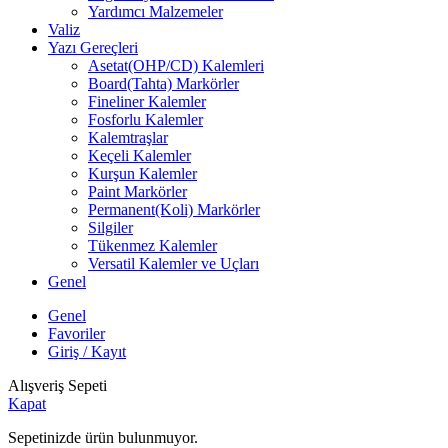
Yardımcı Malzemeler
Valiz
Yazı Gereçleri
Asetat(OHP/CD) Kalemleri
Board(Tahta) Markörler
Fineliner Kalemler
Fosforlu Kalemler
Kalemtraşlar
Keçeli Kalemler
Kurşun Kalemler
Paint Markörler
Permanent(Koli) Markörler
Silgiler
Tükenmez Kalemler
Versatil Kalemler ve Uçları
Genel
Genel
Favoriler
Giriş / Kayıt
Alışveriş Sepeti
Kapat
Sepetinizde ürün bulunmuyor.