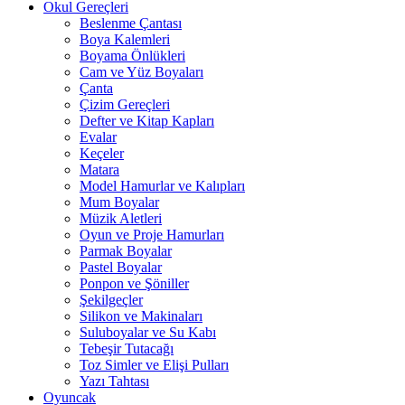
Okul Gereçleri
Beslenme Çantası
Boya Kalemleri
Boyama Önlükleri
Cam ve Yüz Boyaları
Çanta
Çizim Gereçleri
Defter ve Kitap Kapları
Evalar
Keçeler
Matara
Model Hamurlar ve Kalıpları
Mum Boyalar
Müzik Aletleri
Oyun ve Proje Hamurları
Parmak Boyalar
Pastel Boyalar
Ponpon ve Şöniller
Şekilgeçler
Silikon ve Makinaları
Suluboyalar ve Su Kabı
Tebeşir Tutacağı
Toz Simler ve Elişi Pulları
Yazı Tahtası
Oyuncak