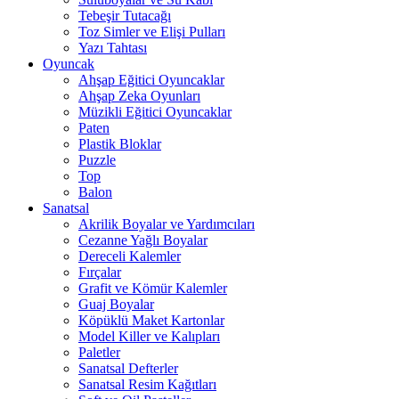
Tebeşir Tutacağı
Toz Simler ve Elişi Pulları
Yazı Tahtası
Oyuncak
Ahşap Eğitici Oyuncaklar
Ahşap Zeka Oyunları
Müzikli Eğitici Oyuncaklar
Paten
Plastik Bloklar
Puzzle
Top
Balon
Sanatsal
Akrilik Boyalar ve Yardımcıları
Cezanne Yağlı Boyalar
Dereceli Kalemler
Fırçalar
Grafit ve Kömür Kalemler
Guaj Boyalar
Köpüklü Maket Kartonlar
Model Killer ve Kalıpları
Paletler
Sanatsal Defterler
Sanatsal Resim Kağıtları