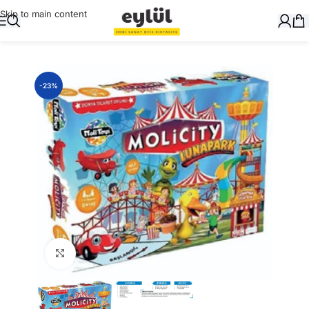
Skip to main content
Ana Sayfa
/
Oyuncak
-23%
Büyütmek için tıklayın