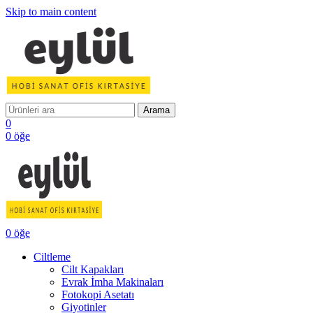
Skip to main content
Arama
0
0
öğe
0
öğe
Ciltleme
Cilt Kapakları
Evrak İmha Makinaları
Fotokopi Asetatı
Giyotinler