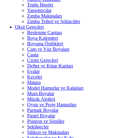
Toplu İğneler
Yapıştırıcılar
Zımba Makinaları
Zımba Telleri ve Sökücüler
Okul Gereçleri
Beslenme Çantası
Boya Kalemleri
Boyama Önlükleri
Cam ve Yüz Boyaları
Çanta
Çizim Gereçleri
Defter ve Kitap Kapları
Evalar
Keçeler
Matara
Model Hamurlar ve Kalıpları
Mum Boyalar
Müzik Aletleri
Oyun ve Proje Hamurları
Parmak Boyalar
Pastel Boyalar
Ponpon ve Şöniller
Şekilgeçler
Silikon ve Makinaları
Suluboyalar ve Su Kabı