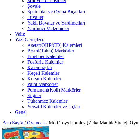
Soft ve Oil Pasteller
Şovale
Spatulalar ve Oyma Bıçakları
Tuvaller
Yağlı Boyalar ve Yardımcıları
Yardımcı Malzemeler
Valiz
Yazı Gereçleri
Asetat(OHP/CD) Kalemleri
Board(Tahta) Markörler
Fineliner Kalemler
Fosforlu Kalemler
Kalemtraşlar
Keçeli Kalemler
Kurşun Kalemler
Paint Markörler
Permanent(Koli) Markörler
Silgiler
Tükenmez Kalemler
Versatil Kalemler ve Uçları
Genel
Ana Sayfa
/
Oyuncak
/
Moli Toys Hamlex (Zeka Mantık Strateji Oyu