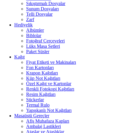
Sıkıştırmalı Dosyalar
Sunum Dosyaları
Telli Dosyalar
Zarf
Hediyelik
Albümler
Biblolar
Fotoğraf Çerçeveleri
Lüks Masa Setleri
Paket Süsler
Kağıt
Fiyat Etiketi ve Makinaları
Fon Kartonları
Krapon Kağıtları
Küp Not Kağıtları
Özel Kağıt ve Kartonlar
Renkli Fotokopi Kağıtları
Resim Kağıtları
Stickerlar
Termal Rulo
Yapışkanlı Not Kağıtları
Masaüstü Gereçler
Afiş Muhafaza Kapları
Ambalaj Lastikleri
Ataşlar ve Ataşlıklar