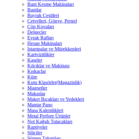
Bant Kesme Makinaları
Bantlar
Bayrak Çeşitleri
Cetvelleri, Gönye, Pergel
Çöp Kovaları
Delgeçler
Evrak Rafları
Hesap Makinaları
Istampalar ve Mürekkepleri
Kartvizitlikler
Kaşeler
Kılçıklar ve Makinası
Kıskaçlar
Küre
Kutu Klasörler(Magazinlik)
Magnetler
Makaslar
Maket Bıçakları ve Yedekleri
Mantar Pano
Masa Kalemlikleri
Metal Perfore Ürünler
Not Kağıdı Tutacakları
Raptiyeler
Siliciler
Sümen Takımları