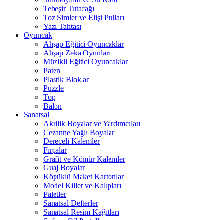
Tebeşir Tutacağı
Toz Simler ve Elişi Pulları
Yazı Tahtası
Oyuncak
Ahşap Eğitici Oyuncaklar
Ahşap Zeka Oyunları
Müzikli Eğitici Oyuncaklar
Paten
Plastik Bloklar
Puzzle
Top
Balon
Sanatsal
Akrilik Boyalar ve Yardımcıları
Cezanne Yağlı Boyalar
Dereceli Kalemler
Fırçalar
Grafit ve Kömür Kalemler
Guaj Boyalar
Köpüklü Maket Kartonlar
Model Killer ve Kalıpları
Paletler
Sanatsal Defterler
Sanatsal Resim Kağıtları