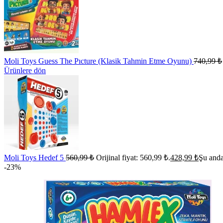
Moli Toys Guess The Pıcture (Klasik Tahmin Etme Oyunu)
740,99
₺
Ürünlere dön
Moli Toys Hedef 5
560,99
₺
Orijinal fiyat: 560,99 ₺.
428,99
₺
Şu anda
-23%