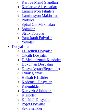
Kart ve Menü Standları
Kartlar ve Aksesuarları
Laminasyon Filmleri
Laminasyon Makinaları
Profiller
Spiral Cilt Makinaları
Spiraller
Statik Folyolar
Yapışkanlı Folyolar
Yoyolar
Dosyalama
11 Delikli Dosyalar
Çıtçıtlı Dosyalar
D Mekanizmalı Klasörler
Döküman Dosyaları
Dosya Ayracı(Seperatör)
Evrak Çantası
Halkalı Klasörler
Kademeli Dosyalar
Kalemlikler
Kartvizit Albümleri
Klasörler
Körüklü Dosyalar
Poşet Dosyalar
Sekreterlikler