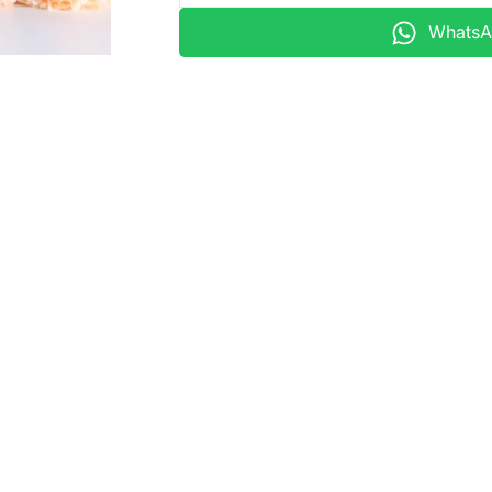
WhatsAp