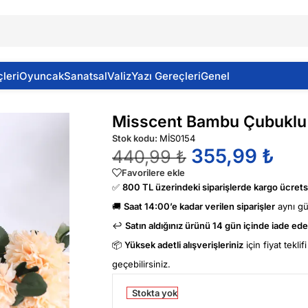
leri
Oyuncak
Sanatsal
Valiz
Yazı Gereçleri
Genel
stal
Misscent Bambu Çubuklu 
Stok kodu:
MİS0154
355,99
₺
440,99
₺
Favorilere ekle
✅
800 TL üzerindeki siparişlerde kargo ücretsi
🚚
Saat 14:00’e kadar verilen siparişler
aynı g
↩️
Satın aldığınız ürünü 14 gün içinde iade edeb
📦
Yüksek adetli alışverişleriniz
için fiyat tekli
geçebilirsiniz.
Stokta yok