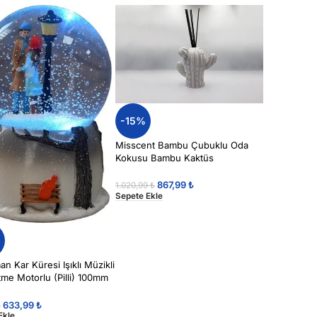
-15%
Misscent Bambu Çubuklu Oda
Kokusu Bambu Kaktüs
867,99
₺
1.020,99
₺
Sepete Ekle
%
n Kar Küresi Işıklı Müzikli
me Motorlu (Pilli) 100mm
siyonlu 12339
633,99
₺
₺
Ekle