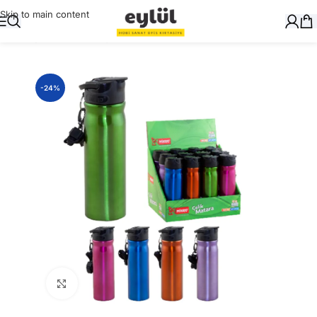
Skip to main content
Ana Sayfa
/
Okul Gereçleri
/
Matara
-24%
Büyütmek için tıklayın