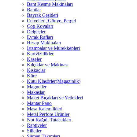
Bant Kesme Makinaları
Bantlar
Bayrak Çeşitleri
Cetvelleri, Gönye, Pergel
Çöp Kovaları
Delgeçler
Evrak Rafları
Hesap Makinaları
Istampalar ve Mürekkepleri
Kartvizitlikler
Kaşeler
Kılçıklar ve Makinası
Kıskaçlar
Küre
Kutu Klasörler(Magazinlik)
Magnetler
Makaslar
Maket Bıçakları ve Yedekleri
Mantar Pano
Masa Kalemlikleri
Metal Perfore Ürünler
Not Kağıdı Tutacakları
Raptiyeler
Siliciler
Sümen Takımları