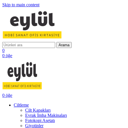
Skip to main content
Arama
0
0
öğe
0
öğe
Ciltleme
Cilt Kapakları
Evrak İmha Makinaları
Fotokopi Asetatı
Giyotinler