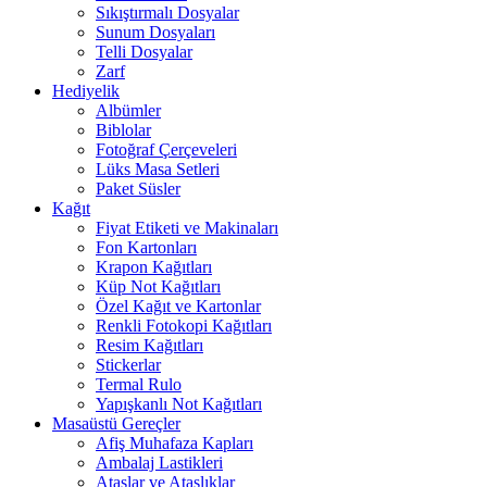
Sıkıştırmalı Dosyalar
Sunum Dosyaları
Telli Dosyalar
Zarf
Hediyelik
Albümler
Biblolar
Fotoğraf Çerçeveleri
Lüks Masa Setleri
Paket Süsler
Kağıt
Fiyat Etiketi ve Makinaları
Fon Kartonları
Krapon Kağıtları
Küp Not Kağıtları
Özel Kağıt ve Kartonlar
Renkli Fotokopi Kağıtları
Resim Kağıtları
Stickerlar
Termal Rulo
Yapışkanlı Not Kağıtları
Masaüstü Gereçler
Afiş Muhafaza Kapları
Ambalaj Lastikleri
Ataşlar ve Ataşlıklar