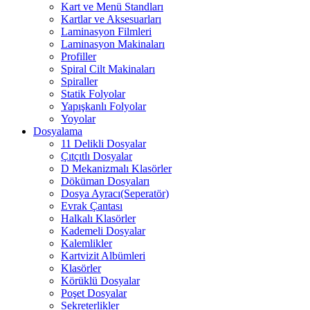
Kart ve Menü Standları
Kartlar ve Aksesuarları
Laminasyon Filmleri
Laminasyon Makinaları
Profiller
Spiral Cilt Makinaları
Spiraller
Statik Folyolar
Yapışkanlı Folyolar
Yoyolar
Dosyalama
11 Delikli Dosyalar
Çıtçıtlı Dosyalar
D Mekanizmalı Klasörler
Döküman Dosyaları
Dosya Ayracı(Seperatör)
Evrak Çantası
Halkalı Klasörler
Kademeli Dosyalar
Kalemlikler
Kartvizit Albümleri
Klasörler
Körüklü Dosyalar
Poşet Dosyalar
Sekreterlikler