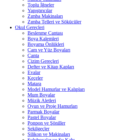
Toplu İğneler
Yapıştırıcılar
Zımba Makinaları
Zımba Telleri ve Sökücüler
Okul Gereçleri
Beslenme Çantası
Boya Kalemleri
Boyama Önlükleri
Cam ve Yüz Boyaları
Çanta
Çizim Gereçleri
Defter ve Kitap Kapları
Evalar
Keçeler
Matara
Model Hamurlar ve Kalıpları
Mum Boyalar
Müzik Aletleri
Oyun ve Proje Hamurları
Parmak Boyalar
Pastel Boyalar
Ponpon ve Şöniller
Şekilgeçler
Silikon ve Makinaları
Suluboyalar ve Su Kabı