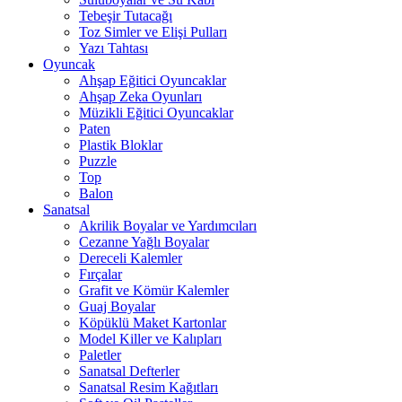
Tebeşir Tutacağı
Toz Simler ve Elişi Pulları
Yazı Tahtası
Oyuncak
Ahşap Eğitici Oyuncaklar
Ahşap Zeka Oyunları
Müzikli Eğitici Oyuncaklar
Paten
Plastik Bloklar
Puzzle
Top
Balon
Sanatsal
Akrilik Boyalar ve Yardımcıları
Cezanne Yağlı Boyalar
Dereceli Kalemler
Fırçalar
Grafit ve Kömür Kalemler
Guaj Boyalar
Köpüklü Maket Kartonlar
Model Killer ve Kalıpları
Paletler
Sanatsal Defterler
Sanatsal Resim Kağıtları