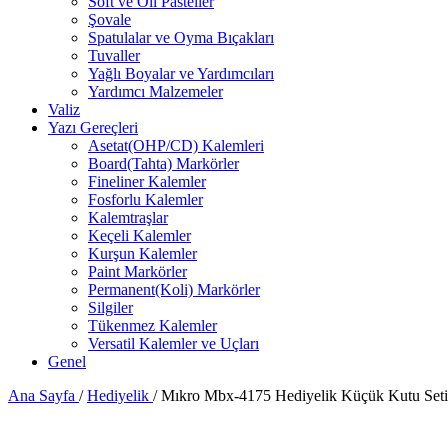
Soft ve Oil Pasteller
Şovale
Spatulalar ve Oyma Bıçakları
Tuvaller
Yağlı Boyalar ve Yardımcıları
Yardımcı Malzemeler
Valiz
Yazı Gereçleri
Asetat(OHP/CD) Kalemleri
Board(Tahta) Markörler
Fineliner Kalemler
Fosforlu Kalemler
Kalemtraşlar
Keçeli Kalemler
Kurşun Kalemler
Paint Markörler
Permanent(Koli) Markörler
Silgiler
Tükenmez Kalemler
Versatil Kalemler ve Uçları
Genel
Ana Sayfa
/
Hediyelik
/
Mıkro Mbx-4175 Hediyelik Küçük Kutu Seti