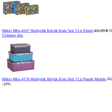
Mıkro Mbx-4167 Hediyelik Küçük Kutu Seti 3 Lü Emoji
431,99
₺
Or
Ürünlere dön
Mıkro Mbx-4176 Hediyelik Büyük Kutu Seti 3 Lü Purple Marble
77
-24%