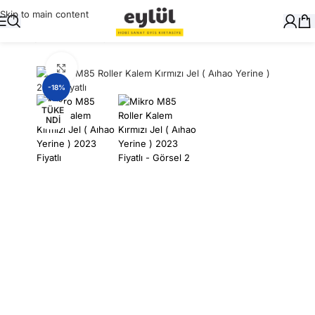
Skip to main content
Ana Sayfa
/
Yazı Gereçleri
/
Tükenmez Kalemler
Büyütmek için tıklayın
-18%
TÜKE
NDI