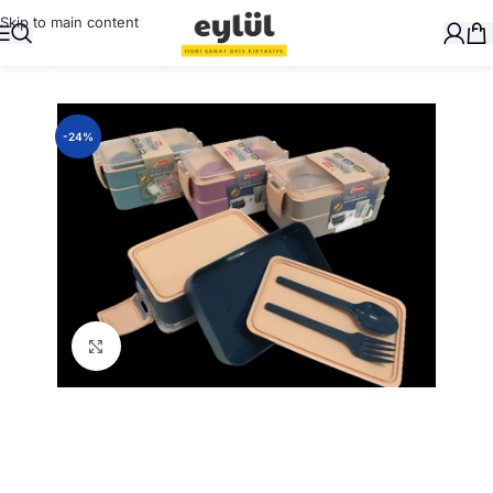
Skip to main content
Ana Sayfa
/
Okul Gereçleri
/
Beslenme Çantası
-24%
Büyütmek için tıklayın