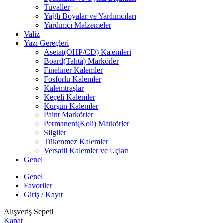
Tuvaller
Yağlı Boyalar ve Yardımcıları
Yardımcı Malzemeler
Valiz
Yazı Gereçleri
Asetat(OHP/CD) Kalemleri
Board(Tahta) Markörler
Fineliner Kalemler
Fosforlu Kalemler
Kalemtraşlar
Keçeli Kalemler
Kurşun Kalemler
Paint Markörler
Permanent(Koli) Markörler
Silgiler
Tükenmez Kalemler
Versatil Kalemler ve Uçları
Genel
Genel
Favoriler
Giriş / Kayıt
Alışveriş Sepeti
Kapat