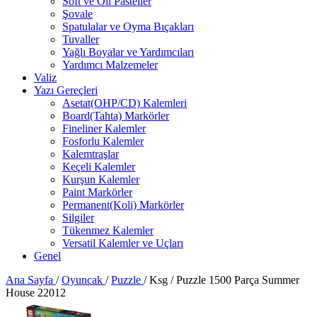
Soft ve Oil Pasteller
Şovale
Spatulalar ve Oyma Bıçakları
Tuvaller
Yağlı Boyalar ve Yardımcıları
Yardımcı Malzemeler
Valiz
Yazı Gereçleri
Asetat(OHP/CD) Kalemleri
Board(Tahta) Markörler
Fineliner Kalemler
Fosforlu Kalemler
Kalemtraşlar
Keçeli Kalemler
Kurşun Kalemler
Paint Markörler
Permanent(Koli) Markörler
Silgiler
Tükenmez Kalemler
Versatil Kalemler ve Uçları
Genel
Ana Sayfa
/
Oyuncak
/
Puzzle
/
Ksg / Puzzle 1500 Parça Summer
House 22012