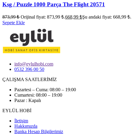
Ksg / Puzzle 1000 Parça The Flight 20571
873,99
₺
Orijinal fiyat: 873,99 ₺.
668,99
₺
Şu andaki fiyat: 668,99 ₺.
Sepete Ekle
info@eylulhobi.com
0532 396 00 50
ÇALIŞMA SAATLERİMİZ
Pazartesi – Cuma: 08:00 – 19:00
Cumartesi: 08:00 – 19:00
Pazar : Kapalı
EYLÜL HOBİ
İletişim
Hakkımızda
Banka Hesap Bilgilerimiz