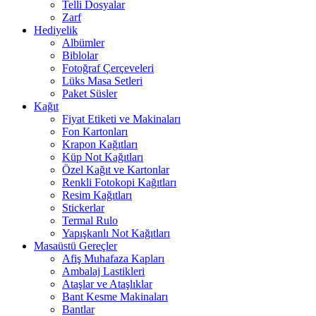
Telli Dosyalar
Zarf
Hediyelik
Albümler
Biblolar
Fotoğraf Çerçeveleri
Lüks Masa Setleri
Paket Süsler
Kağıt
Fiyat Etiketi ve Makinaları
Fon Kartonları
Krapon Kağıtları
Küp Not Kağıtları
Özel Kağıt ve Kartonlar
Renkli Fotokopi Kağıtları
Resim Kağıtları
Stickerlar
Termal Rulo
Yapışkanlı Not Kağıtları
Masaüstü Gereçler
Afiş Muhafaza Kapları
Ambalaj Lastikleri
Ataşlar ve Ataşlıklar
Bant Kesme Makinaları
Bantlar