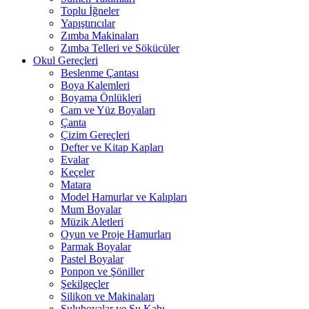
Toplu İğneler
Yapıştırıcılar
Zımba Makinaları
Zımba Telleri ve Sökücüler
Okul Gereçleri
Beslenme Çantası
Boya Kalemleri
Boyama Önlükleri
Cam ve Yüz Boyaları
Çanta
Çizim Gereçleri
Defter ve Kitap Kapları
Evalar
Keçeler
Matara
Model Hamurlar ve Kalıpları
Mum Boyalar
Müzik Aletleri
Oyun ve Proje Hamurları
Parmak Boyalar
Pastel Boyalar
Ponpon ve Şöniller
Şekilgeçler
Silikon ve Makinaları
Suluboyalar ve Su Kabı