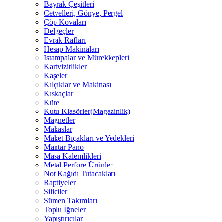
Bayrak Çeşitleri
Cetvelleri, Gönye, Pergel
Çöp Kovaları
Delgeçler
Evrak Rafları
Hesap Makinaları
Istampalar ve Mürekkepleri
Kartvizitlikler
Kaşeler
Kılçıklar ve Makinası
Kıskaçlar
Küre
Kutu Klasörler(Magazinlik)
Magnetler
Makaslar
Maket Bıçakları ve Yedekleri
Mantar Pano
Masa Kalemlikleri
Metal Perfore Ürünler
Not Kağıdı Tutacakları
Raptiyeler
Siliciler
Sümen Takımları
Toplu İğneler
Yapıştırıcılar