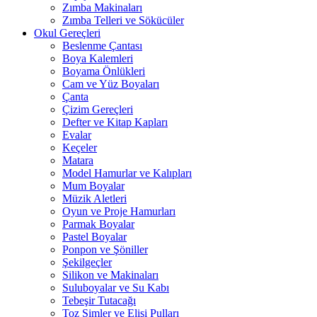
Zımba Makinaları
Zımba Telleri ve Sökücüler
Okul Gereçleri
Beslenme Çantası
Boya Kalemleri
Boyama Önlükleri
Cam ve Yüz Boyaları
Çanta
Çizim Gereçleri
Defter ve Kitap Kapları
Evalar
Keçeler
Matara
Model Hamurlar ve Kalıpları
Mum Boyalar
Müzik Aletleri
Oyun ve Proje Hamurları
Parmak Boyalar
Pastel Boyalar
Ponpon ve Şöniller
Şekilgeçler
Silikon ve Makinaları
Suluboyalar ve Su Kabı
Tebeşir Tutacağı
Toz Simler ve Elişi Pulları