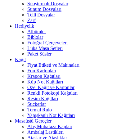
Sıkıştırmalı Dosyalar
Sunum Dosyaları
Telli Dosyalar
Zarf
Hediyelik
Albümler
Biblolar
Fotoğraf Çerçeveleri
Lüks Masa Setleri
Paket Süsler
Kağıt
Fiyat Etiketi ve Makinaları
Fon Kartonları
Krapon Kağıtları
Küp Not Kağıtları
Özel Kağıt ve Kartonlar
Renkli Fotokopi Kağıtları
Resim Kağıtları
Stickerlar
Termal Rulo
Yapışkanlı Not Kağıtları
Masaüstü Gereçler
Afiş Muhafaza Kapları
Ambalaj Lastikleri
Ataşlar ve Ataşlıklar