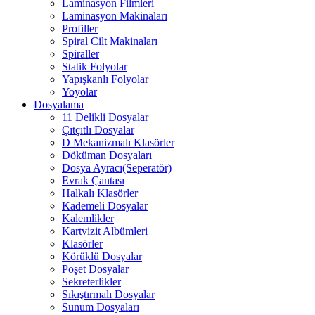
Laminasyon Filmleri
Laminasyon Makinaları
Profiller
Spiral Cilt Makinaları
Spiraller
Statik Folyolar
Yapışkanlı Folyolar
Yoyolar
Dosyalama
11 Delikli Dosyalar
Çıtçıtlı Dosyalar
D Mekanizmalı Klasörler
Döküman Dosyaları
Dosya Ayracı(Seperatör)
Evrak Çantası
Halkalı Klasörler
Kademeli Dosyalar
Kalemlikler
Kartvizit Albümleri
Klasörler
Körüklü Dosyalar
Poşet Dosyalar
Sekreterlikler
Sıkıştırmalı Dosyalar
Sunum Dosyaları