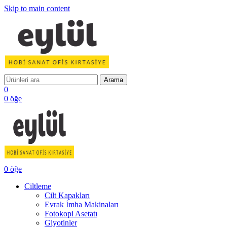
Skip to main content
Arama
0
0
öğe
0
öğe
Ciltleme
Cilt Kapakları
Evrak İmha Makinaları
Fotokopi Asetatı
Giyotinler