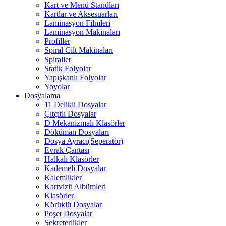
Kart ve Menü Standları
Kartlar ve Aksesuarları
Laminasyon Filmleri
Laminasyon Makinaları
Profiller
Spiral Cilt Makinaları
Spiraller
Statik Folyolar
Yapışkanlı Folyolar
Yoyolar
Dosyalama
11 Delikli Dosyalar
Çıtçıtlı Dosyalar
D Mekanizmalı Klasörler
Döküman Dosyaları
Dosya Ayracı(Seperatör)
Evrak Çantası
Halkalı Klasörler
Kademeli Dosyalar
Kalemlikler
Kartvizit Albümleri
Klasörler
Körüklü Dosyalar
Poşet Dosyalar
Sekreterlikler