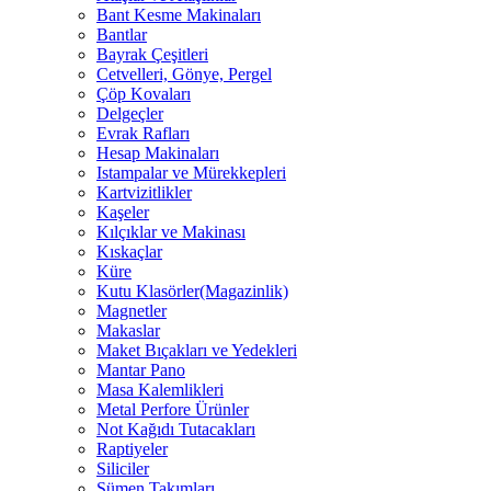
Bant Kesme Makinaları
Bantlar
Bayrak Çeşitleri
Cetvelleri, Gönye, Pergel
Çöp Kovaları
Delgeçler
Evrak Rafları
Hesap Makinaları
Istampalar ve Mürekkepleri
Kartvizitlikler
Kaşeler
Kılçıklar ve Makinası
Kıskaçlar
Küre
Kutu Klasörler(Magazinlik)
Magnetler
Makaslar
Maket Bıçakları ve Yedekleri
Mantar Pano
Masa Kalemlikleri
Metal Perfore Ürünler
Not Kağıdı Tutacakları
Raptiyeler
Siliciler
Sümen Takımları