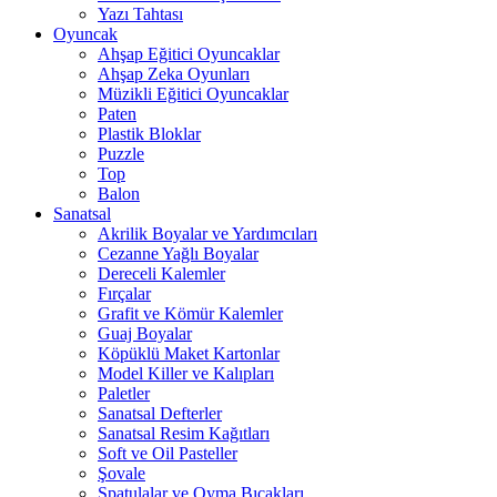
Yazı Tahtası
Oyuncak
Ahşap Eğitici Oyuncaklar
Ahşap Zeka Oyunları
Müzikli Eğitici Oyuncaklar
Paten
Plastik Bloklar
Puzzle
Top
Balon
Sanatsal
Akrilik Boyalar ve Yardımcıları
Cezanne Yağlı Boyalar
Dereceli Kalemler
Fırçalar
Grafit ve Kömür Kalemler
Guaj Boyalar
Köpüklü Maket Kartonlar
Model Killer ve Kalıpları
Paletler
Sanatsal Defterler
Sanatsal Resim Kağıtları
Soft ve Oil Pasteller
Şovale
Spatulalar ve Oyma Bıçakları