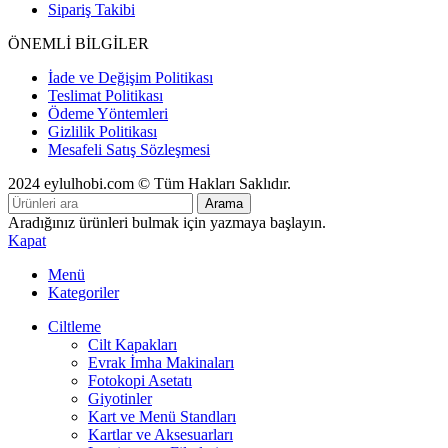
Sipariş Takibi
ÖNEMLİ BİLGİLER
İade ve Değişim Politikası
Teslimat Politikası
Ödeme Yöntemleri
Gizlilik Politikası
Mesafeli Satış Sözleşmesi
2024 eylulhobi.com © Tüm Hakları Saklıdır.
Arama
Aradığınız ürünleri bulmak için yazmaya başlayın.
Kapat
Menü
Kategoriler
Ciltleme
Cilt Kapakları
Evrak İmha Makinaları
Fotokopi Asetatı
Giyotinler
Kart ve Menü Standları
Kartlar ve Aksesuarları