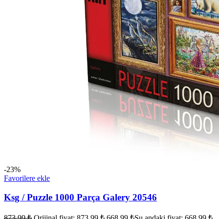
-23%
Favorilere ekle
Ksg / Puzzle 1000 Parça Galery 20546
873,99
₺
Orijinal fiyat: 873,99 ₺.
668,99
₺
Şu andaki fiyat: 668,99 ₺.