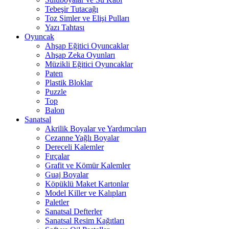
Tebeşir Tutacağı
Toz Simler ve Elişi Pulları
Yazı Tahtası
Oyuncak
Ahşap Eğitici Oyuncaklar
Ahşap Zeka Oyunları
Müzikli Eğitici Oyuncaklar
Paten
Plastik Bloklar
Puzzle
Top
Balon
Sanatsal
Akrilik Boyalar ve Yardımcıları
Cezanne Yağlı Boyalar
Dereceli Kalemler
Fırçalar
Grafit ve Kömür Kalemler
Guaj Boyalar
Köpüklü Maket Kartonlar
Model Killer ve Kalıpları
Paletler
Sanatsal Defterler
Sanatsal Resim Kağıtları