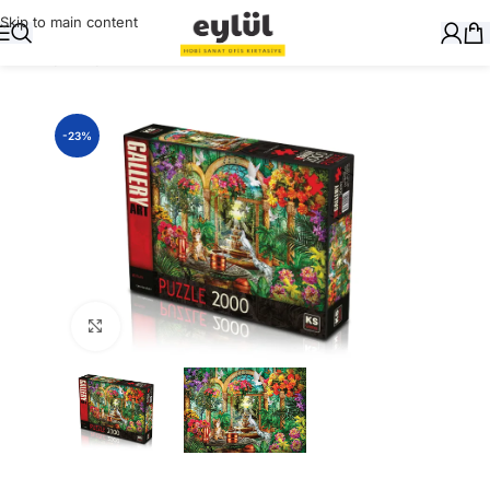
Skip to main content
Ana Sayfa
/
Oyuncak
/
Puzzle
-23%
Büyütmek için tıklayın