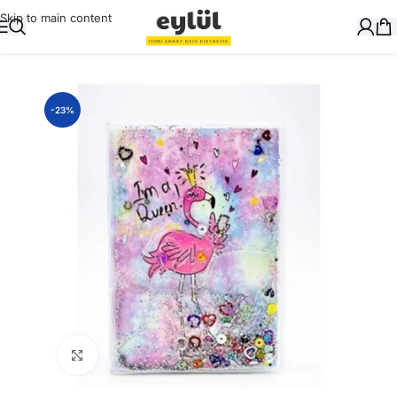
Skip to main content
Ana Sayfa
/
Okul Gereçleri
/
Defter ve Kitap Kapları
-23%
Büyütmek için tıklayın