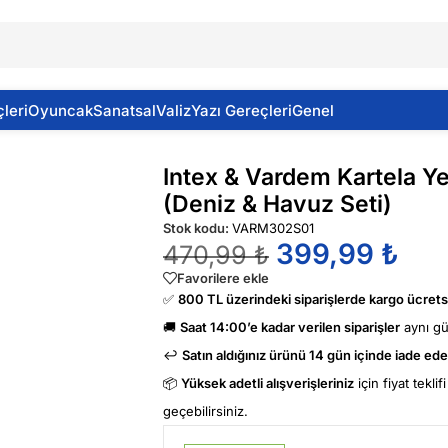
leri
Oyuncak
Sanatsal
Valiz
Yazı Gereçleri
Genel
 Snorkel Set (Deniz & Havuz Seti)
Intex & Vardem Kartela Y
(Deniz & Havuz Seti)
Stok kodu:
VARM302S01
399,99
₺
470,99
₺
Favorilere ekle
✅
800 TL üzerindeki siparişlerde kargo ücretsi
🚚
Saat 14:00’e kadar verilen siparişler
aynı g
↩️
Satın aldığınız ürünü 14 gün içinde iade edeb
📦
Yüksek adetli alışverişleriniz
için fiyat tekli
geçebilirsiniz.