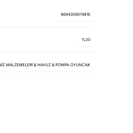
8694359074816
%20
NİZ MALZEMELERİ & HAVUZ & POMPA OYUNCAK