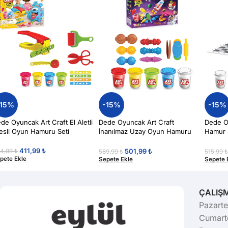
-15%
-15%
-15%
de Oyuncak Art Craft El Aletli
Dede Oyuncak Art Craft
Dede O
esli Oyun Hamuru Seti
İnanılmaz Uzay Oyun Hamuru
Hamur 
380gr
Hamur
411,99
₺
501,99
₺
4,99
₺
589,99
₺
515,99
pete Ekle
Sepete Ekle
Sepete 
ÇALIŞ
Pazarte
Cumarte