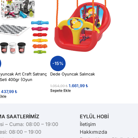
-15%
yuncak Art Craft Satranç
Dede Oyuncak Salıncak
Seti 400gr (Oyun
u)
1.661,99
₺
1.954,99
₺
Sepete Ekle
437,99
₺
₺
Ekle
MA SAATLERİMİZ
EYLÜL HOBİ
si – Cuma: 08:00 – 19:00
İletişim
si: 08:00 – 19:00
Hakkımızda