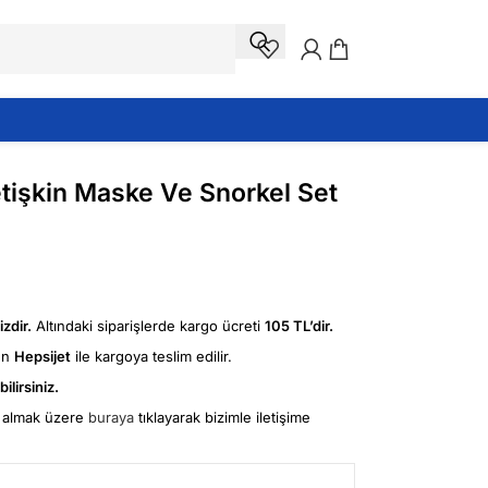
etişkin Maske Ve Snorkel Set
zdir.
Altındaki siparişlerde kargo ücreti
105 TL’dir.
ün
Hepsijet
ile kargoya teslim edilir.
ilirsiniz.
fi almak üzere
buraya
tıklayarak bizimle iletişime