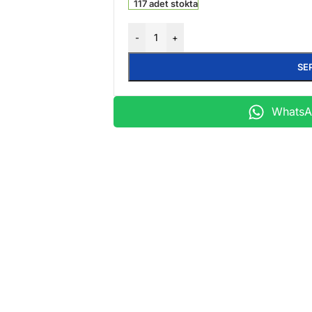
117 adet stokta
-
+
SE
WhatsAp