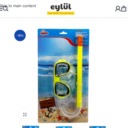
Skip to main content
Ana Sayfa
/
Oyuncak
-15%
Büyütmek için tıklayın