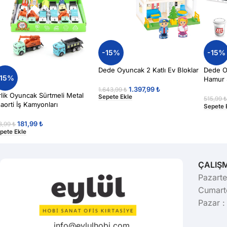
-15%
-15%
Dede Oyuncak 2 Katlı Ev Bloklar
Dede O
-15%
Hamur 
Hamur
1.397,99
₺
1.643,99
₺
rlik Oyuncak Sürtmeli Metal
Sepete Ekle
515,99
aorti İş Kamyonları
Sepete 
181,99
₺
3,99
₺
pete Ekle
ÇALIŞ
Pazarte
Cumarte
Pazar :
info@eylulhobi.com