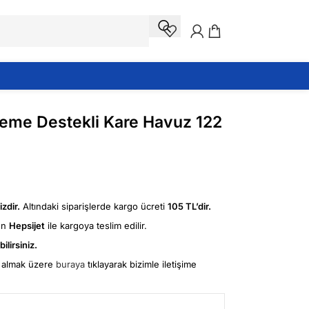
tleme Destekli Kare Havuz 122
zdir.
Altındaki siparişlerde kargo ücreti
105 TL’dir.
ün
Hepsijet
ile kargoya teslim edilir.
ilirsiniz.
fi almak üzere
buraya
tıklayarak bizimle iletişime