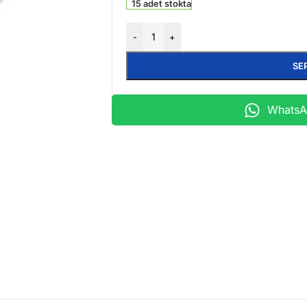
15 adet stokta
-
+
SE
WhatsAp