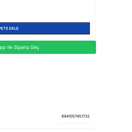
PETE EKLE
p ile Sipariş Geç
6941057451732