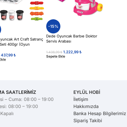
-15%
Dede Oyuncak Barbıe Doktor
yuncak Art Craft Satranç
Servis Arabası
Seti 400gr (Oyun
u)
1.222,99
₺
1.438,99
₺
437,99
₺
₺
Sepete Ekle
Ekle
MA SAATLERİMİZ
EYLÜL HOBİ
si – Cuma: 08:00 – 19:00
İletişim
si: 08:00 – 19:00
Hakkımızda
 Kapalı
Banka Hesap Bilgilerimiz
Sipariş Takibi