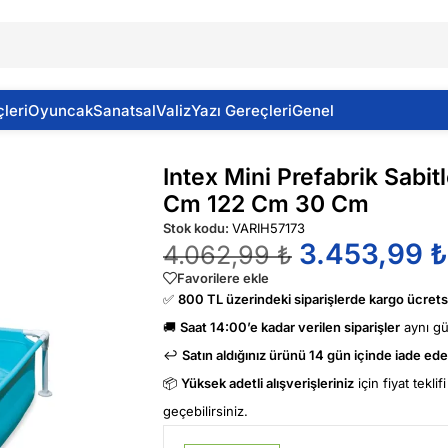
leri
Oyuncak
Sanatsal
Valiz
Yazı Gereçleri
Genel
 Kare Havuz 122 Cm 122 Cm 30 Cm
Intex Mini Prefabrik Sabi
Cm 122 Cm 30 Cm
Stok kodu:
VARIH57173
3.453,99
₺
4.062,99
₺
Favorilere ekle
✅
800 TL üzerindeki siparişlerde kargo ücretsi
🚚
Saat 14:00’e kadar verilen siparişler
aynı g
↩️
Satın aldığınız ürünü 14 gün içinde iade edeb
📦
Yüksek adetli alışverişleriniz
için fiyat tekli
geçebilirsiniz.