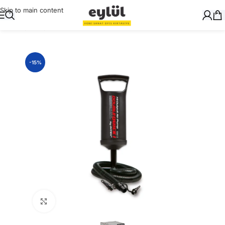
Skip to main content
Ana Sayfa
/
Oyuncak
-15%
Büyütmek için tıklayın